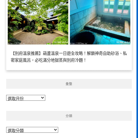
【別府溫泉推薦】葫蘆溫泉一日遊全攻略！解鎖神奇自助砂浴、私
密家庭風呂，必吃滿分地獄蒸與別府冷麵！
彙整
彙
整
分類
分
類