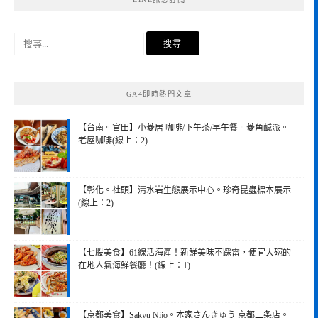
搜
尋
關
鍵
GA4即時熱門文章
字:
【台南。官田】小菱居 咖啡/下午茶/早午餐。菱角鹹派。
老屋咖啡(線上：2)
【彰化。社頭】清水岩生態展示中心。珍奇昆蟲標本展示
(線上：2)
【七股美食】61線活海產！新鮮美味不踩雷，便宜大碗的
在地人氣海鮮餐廳！(線上：1)
【京都美食】Sakyu Nijo。本家さんきゅう 京都二条店。