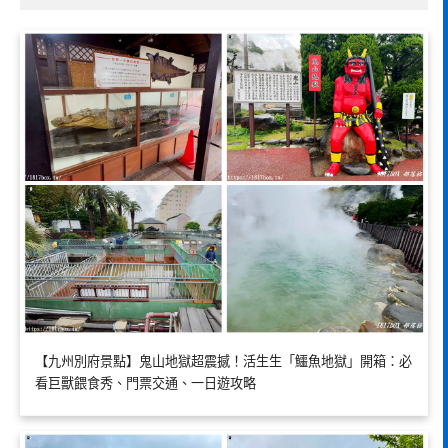
【九州別府景點】鬼山地獄超震撼！活生生「鱷魚地獄」開箱：必
看巨獸餵食秀、門票交通、一日遊攻略