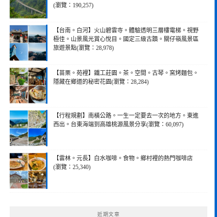
(瀏覽：190,257)
【台南。白河】火山碧雲寺。體驗透明三層樓電梯。視野
極佳。山景風光賞心悅目。國定三級古蹟。關仔嶺風景區
旅遊景點(瀏覽：28,978)
【苗栗。苑裡】鐵工莊園。茶。空間。古琴。窯烤麵包。
隱藏在鄉道的秘密花園(瀏覽：28,284)
【行程規劃】南橫公路。一生一定要去一次的地方。東進
西出。台東海端到高雄桃源風景分享(瀏覽：60,097)
【雲林。元長】白水咖啡。食物。鄉村裡的熱門咖啡店
(瀏覽：25,340)
近期文章