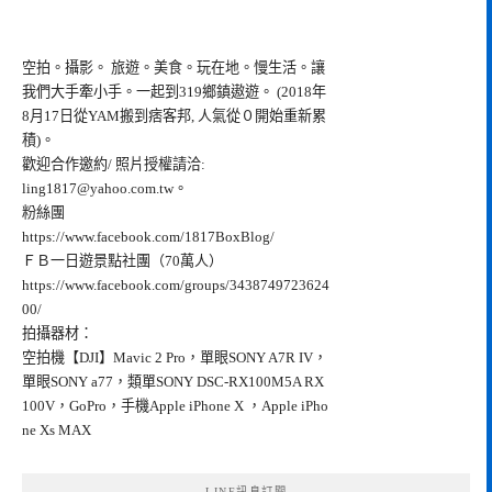
空拍。攝影。 旅遊。美食。玩在地。慢生活。讓
我們大手牽小手。一起到319鄉鎮遨遊。 (2018年
8月17日從YAM搬到痞客邦, 人氣從０開始重新累
積)。
歡迎合作邀約/ 照片授權請洽:
ling1817@yahoo.com.tw
。
粉絲團
https://www.facebook.com/1817BoxBlog/
ＦＢ一日遊景點社團（70萬人）
https://www.facebook.com/groups/3438749723624
00/
拍攝器材：
空拍機【DJI】Mavic 2 Pro，單眼SONY A7R IV，
單眼SONY a77，類單SONY DSC-RX100M5A RX
100V，GoPro，手機Apple iPhone X ，Apple iPho
ne Xs MAX
LINE訊息訂閱