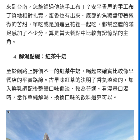
來到台南，怎能錯過傳統手工布丁？安平書屋的
手工布
丁
質地相對扎實，蛋香也有出來。底部的焦糖醬帶著微
微的苦甜，單吃或是加進豆花裡一起吃，都幫整體的滿
足感加了不少分，算是當天餐點中比較有記憶點的主
角。
解渴點綴：紅茶牛奶
至於網路上評價不一的
紅茶牛奶
，喝起來確實比較像早
餐店的平實路線。古早味紅茶的決明子香氣淡淡的，加
入鮮乳調配後整體口味偏淡、較為普通。看漫畫口渴
時，當作單純解渴、換換口味的飲料還算可以。