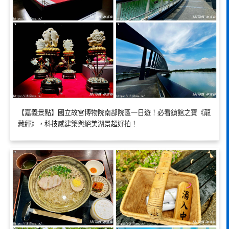
【嘉義景點】國立故宮博物院南部院區一日遊！必看鎮館之寶《龍
藏經》，科技感建築與絕美湖景超好拍！