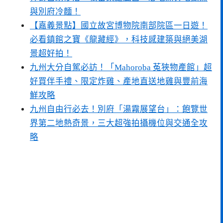
與別府冷麵！
【嘉義景點】國立故宮博物院南部院區一日遊！
必看鎮館之寶《龍藏經》，科技感建築與絕美湖
景超好拍！
九州大分自駕必訪！「Mahoroba 菟狹物產館」超
好買伴手禮、限定炸雞、產地直送地雞與豐前海
鮮攻略
九州自由行必去！別府「湯霧展望台」：飽覽世
界第二地熱奇景，三大超強拍攝機位與交通全攻
略