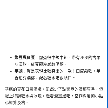
綠豆與紅豆
：燉煮得中規中矩，帶有淡淡的古早
味清甜，紅豆顆粒感較明顯。
芋頭
：算是表現比較突出的一款！口感鬆軟，芋
香也算濃郁，配著糖水吃很順口。
基底的豆花口感滑嫩，雖然少了點驚艷的濃郁豆香，但
配上特調糖水與冰塊，邊看漫畫邊吃，當作消暑的小點
心還算及格。