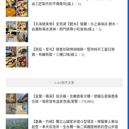
由工匠製作的平價壽司(線上：1)
【北海道美食】支笏湖【碧水】餐廳。北之美味店 碧水。
岩瀨牧場冰淇淋。熱門排隊小吃美食(線上：1)
【南投。草屯】憶香坊碳烤胡椒餅。堅持純手工當日現
做。有鹹有甜。三種口味(線上：1)
GA4熱門文章
【宜蘭。礁溪】協天廟。忠義香客大樓。號稱五星級香客
住宿。每房皆有溫泉泡湯(瀏覽：179,865)
【嘉義。竹崎】獨立山國家步道Ｏ型環走。樟腦寮火車站
起登。奉天岩泡茶。全台獨一無二與鐵道相依的登山步道