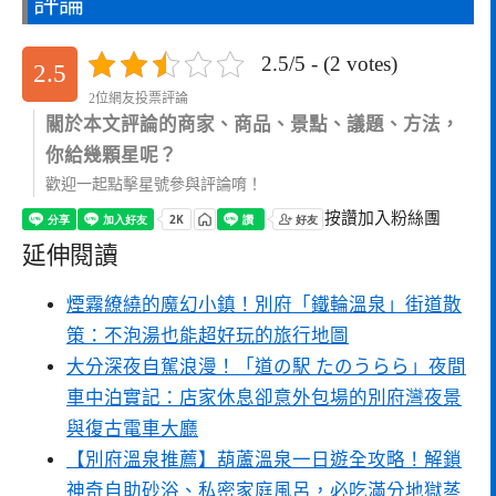
評論
2.5/5 - (2 votes)
2.5
2位網友投票評論
關於本文評論的商家、商品、景點、議題、方法，
你給幾顆星呢？
歡迎一起點擊星號參與評論唷！
按讚加入粉絲團
延伸閱讀
煙霧繚繞的魔幻小鎮！別府「鐵輪溫泉」街道散
策：不泡湯也能超好玩的旅行地圖
大分深夜自駕浪漫！「道の駅 たのうらら」夜間
車中泊實記：店家休息卻意外包場的別府灣夜景
與復古電車大廳
【別府溫泉推薦】葫蘆溫泉一日遊全攻略！解鎖
神奇自助砂浴、私密家庭風呂，必吃滿分地獄蒸