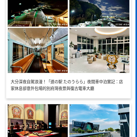
大分深夜自駕浪漫！「道の駅 たのうらら」夜間車中泊實記：店
家休息卻意外包場的別府灣夜景與復古電車大廳