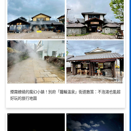
煙霧繚繞的魔幻小鎮！別府「鐵輪溫泉」街道散策：不泡湯也能超
好玩的旅行地圖