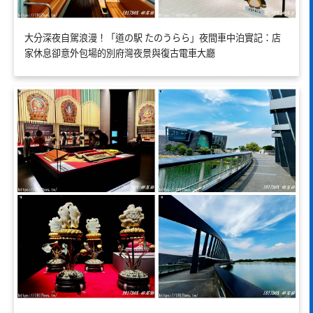
大分深夜自駕浪漫！「道の駅 たのうらら」夜間車中泊實記：店
家休息卻意外包場的別府灣夜景與復古電車大廳