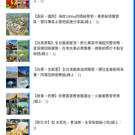
上：1)
【南投。國姓】海拔1000m的隱秘營地。東原秘境露營
區。營位專區＆營地設施分享篇(線上：1)
【台南景點】全台最美屋頂！新化果菜市場超完整攻略：
波浪梯田綠建築、在地水果必買推薦、絕美拍照打卡點全
收錄(線上：1)
【台東。太麻里】全台灣最美涵洞隧道。通往金崙秘境海
灘。同場加映夜晚版(線上：1)
【屏東。枋寮】枋寮基督教會舊遺址。火龍果教堂奇景
(線上：1)
【彰化市】如 水煎包、蔥油條。永安街銅板小吃(線上：
1)