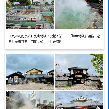
【九州別府景點】鬼山地獄超震撼！活生生「鱷魚地獄」開箱：必
看巨獸餵食秀、門票交通、一日遊攻略