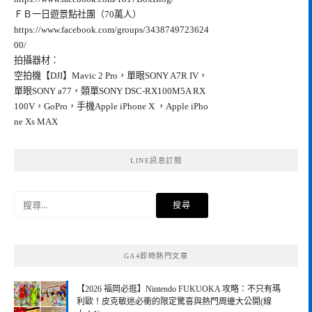
ＦＢ一日遊景點社團（70萬人）
https://www.facebook.com/groups/3438749723624
00/
拍攝器材：
空拍機【DJI】Mavic 2 Pro，單眼SONY A7R IV，
單眼SONY a77，類單SONY DSC-RX100M5A RX
100V，GoPro，手機Apple iPhone X ，Apple iPho
ne Xs MAX
LINE訊息訂閱
搜
尋
關
鍵
GA4即時熱門文章
字:
【2026 福岡必逛】Nintendo FUKUOKA 攻略：不只有瑪
利歐！皮克敏迷必衝的限定驚喜與熱門周邊大公開(線