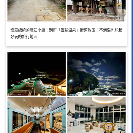
煙霧繚繞的魔幻小鎮！別府「鐵輪溫泉」街道散策：不泡湯也能超
好玩的旅行地圖