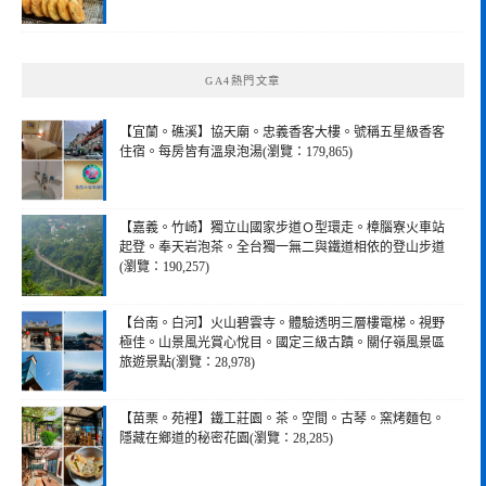
GA4熱門文章
【宜蘭。礁溪】協天廟。忠義香客大樓。號稱五星級香客
住宿。每房皆有溫泉泡湯(瀏覽：179,865)
【嘉義。竹崎】獨立山國家步道Ｏ型環走。樟腦寮火車站
起登。奉天岩泡茶。全台獨一無二與鐵道相依的登山步道
(瀏覽：190,257)
【台南。白河】火山碧雲寺。體驗透明三層樓電梯。視野
極佳。山景風光賞心悅目。國定三級古蹟。關仔嶺風景區
旅遊景點(瀏覽：28,978)
【苗栗。苑裡】鐵工莊園。茶。空間。古琴。窯烤麵包。
隱藏在鄉道的秘密花園(瀏覽：28,285)