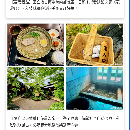
【嘉義景點】國立故宮博物院南部院區一日遊！必看鎮館之寶《龍
藏經》，科技感建築與絕美湖景超好拍！
【別府溫泉推薦】葫蘆溫泉一日遊全攻略！解鎖神奇自助砂浴、私
密家庭風呂，必吃滿分地獄蒸與別府冷麵！