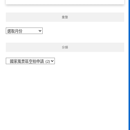
彙整
彙
整
分類
分
類