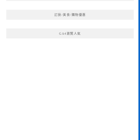
訂房/美食/購物優惠
GA4瀏覽人氣