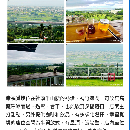
幸福覓境
位在
社頭
半山腰的祕境，視野遼闊，可欣賞
高
鐵
呼嘯而過、過彎、會車，也能欣賞
夕陽落日
，店家主
打甜點，另外提供咖啡和飲品，有多樣化選擇。
幸福覓
境
的座位空間為半開放式，有屋頂、沒牆壁，店內座位