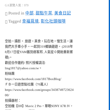
GA瀏覽人氣：979
Posted in
中部
,
甜點午茶
,
美食日記
Tagged
幸福覓境
,
彰化社頭咖啡
空拍。攝影。 旅遊。美食。玩在地。慢生活。讓
我們大手牽小手。一起到319鄉鎮遨遊。 (2018年
8月17日從YAM搬到痞客邦, 人氣從０開始重新累
積)。
歡迎合作邀約/ 照片授權請洽:
ling1817@yahoo.com.tw
。
粉絲團
https://www.facebook.com/1817BoxBlog/
ＦＢ一日遊景點社團（70萬人）
https://www.facebook.com/groups/3438749723624
00/
拍攝器材：
空拍機【DJI】Mavic 2 Pro，單眼SONY A7R IV，