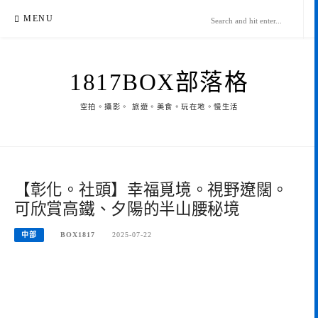
Skip
MENU
to
content
1817BOX部落格
空拍。攝影。 旅遊。美食。玩在地。慢生活
【彰化。社頭】幸福覓境。視野遼闊。
可欣賞高鐵、夕陽的半山腰秘境
中部
BOX1817
2025-07-22