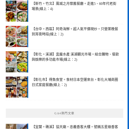
【新竹。竹北】風城之月懷舊餐廳。走進5、60年代老街
場景(線上：4)
【台中。西區】阿奇海鮮。超人氣平價現炒。只營業晚餐
到宵夜時段(線上：2)
【彰化。溪湖】盅龐水產 溪湖觀光市場。結合購物、餐飲
與娛樂的多功能市場(線上：2)
【彰化市】得魚食堂。食材日本空運來台。彰化大埔商圈
日式家庭餐廳(線上：2)
GA4熱門文章
【宜蘭。礁溪】協天廟。忠義香客大樓。號稱五星級香客