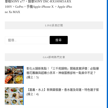
單眼SONY a77，類單SONY DSC-RX100M5A RX
100V，GoPro，手機Apple iPhone X ，Apple iPho
ne Xs MAX
LINE訊息訂閱
搜
尋
關
鍵
GA4即時熱門文章
字:
彰化火鍋新焦點！「三千苑鍋物」開箱真實評價：必點爆
棚花雕雞與超嫩小羔羊，神級服務卻有一點美中不足？
(線上：5)
【嘉義。水上】新興園餐廳。香水蓮及荷蓮。特色蓮子餐
(線上：4)