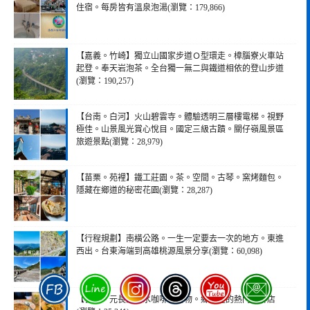
住宿。每房皆有溫泉泡湯(瀏覽：179,866)
【嘉義。竹崎】獨立山國家步道Ｏ型環走。樟腦寮火車站
起登。奉天岩泡茶。全台獨一無二與鐵道相依的登山步道
(瀏覽：190,257)
【台南。白河】火山碧雲寺。體驗透明三層樓電梯。視野
極佳。山景風光賞心悅目。國定三級古蹟。關仔嶺風景區
旅遊景點(瀏覽：28,979)
【苗栗。苑裡】鐵工莊園。茶。空間。古琴。窯烤麵包。
隱藏在鄉道的秘密花園(瀏覽：28,287)
【行程規劃】南橫公路。一生一定要去一次的地方。東進
西出。台東海端到高雄桃源風景分享(瀏覽：60,098)
【雲林。元長】白水咖啡。食物。鄉村裡的熱門咖啡店