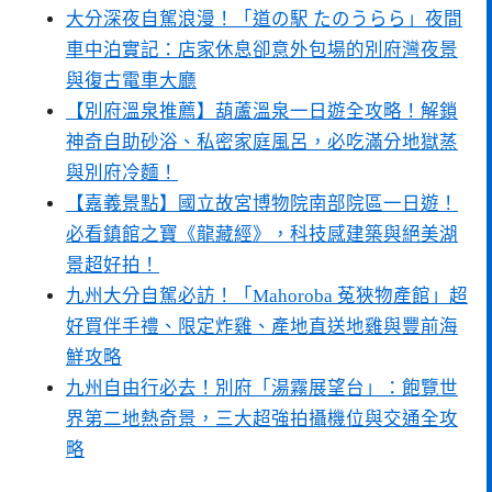
大分深夜自駕浪漫！「道の駅 たのうらら」夜間
車中泊實記：店家休息卻意外包場的別府灣夜景
與復古電車大廳
【別府溫泉推薦】葫蘆溫泉一日遊全攻略！解鎖
神奇自助砂浴、私密家庭風呂，必吃滿分地獄蒸
與別府冷麵！
【嘉義景點】國立故宮博物院南部院區一日遊！
必看鎮館之寶《龍藏經》，科技感建築與絕美湖
景超好拍！
九州大分自駕必訪！「Mahoroba 菟狹物產館」超
好買伴手禮、限定炸雞、產地直送地雞與豐前海
鮮攻略
九州自由行必去！別府「湯霧展望台」：飽覽世
界第二地熱奇景，三大超強拍攝機位與交通全攻
略