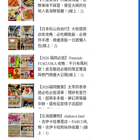
【七股美食】61線活海產！新
鮮美味不踩雷，便宜大碗的在
地人氣海鮮餐廳！(線上：2)
【日本松山自由行】大街道商
店街攻略：必吃鯛魚飯、必買
伴手禮、周邊景點一日遊懶人
包(線上：2)
【2026 福岡必逛】Nintendo
FUKUOKA 攻略：不只有瑪利
歐！皮克敏迷必衝的限定驚喜
與熱門周邊大公開(線上：1)
【2026福岡散策】太宰府表參
道必吃必逛清單：隈研吾星巴
克、超萌多多龍、夢幻草莓最
中餅，還有這家筷子店超好
買！(線上：1)
【北海道購物】chiikawa land
。吉伊卡哇專賣店。PARCO札
幌。吉伊卡哇粉絲快收藏！(線
上：1)