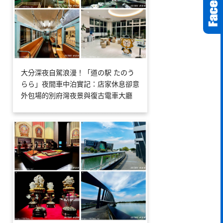
大分深夜自駕浪漫！「道の駅 たのう
らら」夜間車中泊實記：店家休息卻意
外包場的別府灣夜景與復古電車大廳