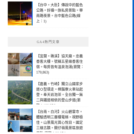
【台中。大肚】傳說中的藍色
公路。好攝一族私房景點。華
南路夜景。台中藍色公路(線
上：1)
GA4熱門文章
【宜蘭。礁溪】協天廟。忠義
香客大樓。號稱五星級香客住
宿。每房皆有溫泉泡湯(瀏覽：
179,863)
【嘉義。竹崎】獨立山國家步
道Ｏ型環走。樟腦寮火車站起
登。奉天岩泡茶。全台獨一無
二與鐵道相依的登山步道(瀏
覽：190,256)
【台南。白河】火山碧雲寺。
體驗透明三層樓電梯。視野極
佳。山景風光賞心悅目。國定
三級古蹟。關仔嶺風景區旅遊
景點(瀏覽：28,974)