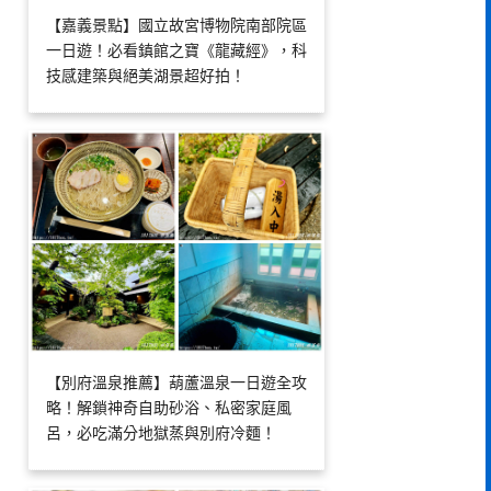
【嘉義景點】國立故宮博物院南部院區
一日遊！必看鎮館之寶《龍藏經》，科
技感建築與絕美湖景超好拍！
【別府溫泉推薦】葫蘆溫泉一日遊全攻
略！解鎖神奇自助砂浴、私密家庭風
呂，必吃滿分地獄蒸與別府冷麵！