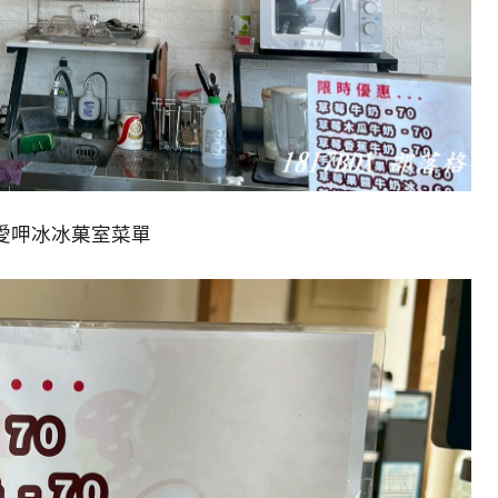
愛呷冰冰菓室菜單