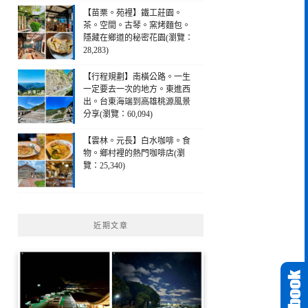
【苗栗。苑裡】鐵工莊園。
茶。空間。古琴。窯烤麵包。
隱藏在鄉道的秘密花園(瀏覽：
28,283)
【行程規劃】南橫公路。一生
一定要去一次的地方。東進西
出。台東海端到高雄桃源風景
分享(瀏覽：60,094)
【雲林。元長】白水咖啡。食
物。鄉村裡的熱門咖啡店(瀏
覽：25,340)
近期文章