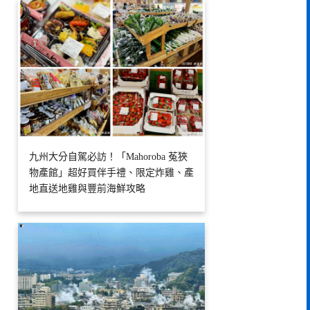
九州大分自駕必訪！「Mahoroba 菟狹
物產館」超好買伴手禮、限定炸雞、產
地直送地雞與豐前海鮮攻略