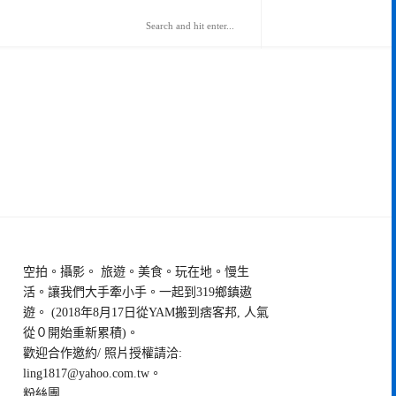
空拍。攝影。 旅遊。美食。玩在地。慢生
活。讓我們大手牽小手。一起到319鄉鎮遨
遊。 (2018年8月17日從YAM搬到痞客邦, 人氣
從０開始重新累積)。
歡迎合作邀約/ 照片授權請洽:
ling1817@yahoo.com.tw
。
粉絲團