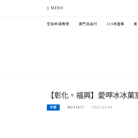
Skip
MENU
to
content
空拍申請教學
澳門自由行
319地圖集
美
【彰化。福興】愛呷冰冰菓
BOX1817
2025-05-04
中部