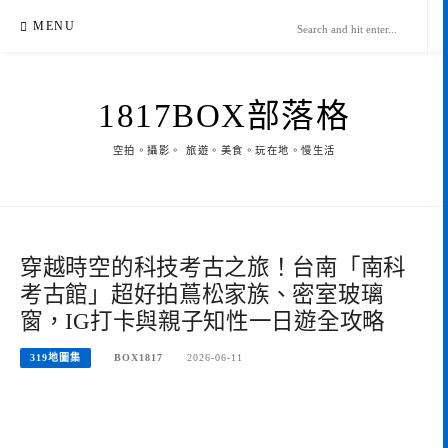
Skip
MENU
to
content
1817BOX部落格
空拍。攝影。 旅遊。美食。玩在地。慢生活
穿越時空的科技考古之旅！台南「南科
考古館」超好拍蔦松家族、密室玻璃
窗，IG打卡與親子知性一日遊全攻略
319地圖集
BOX1817
2026-06-11