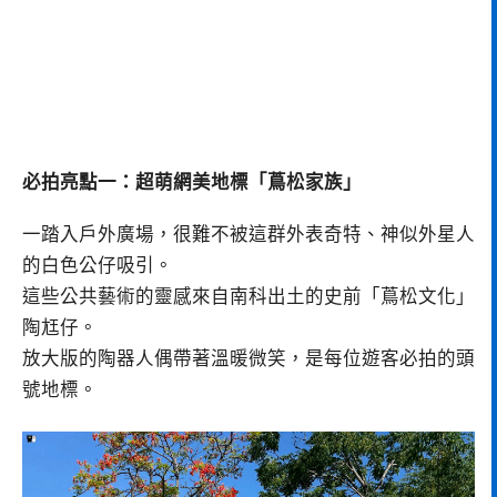
必拍亮點一：超萌網美地標「蔦松家族」
一踏入戶外廣場，很難不被這群外表奇特、神似外星人
的白色公仔吸引。
這些公共藝術的靈感來自南科出土的史前「蔦松文化」
陶尪仔。
放大版的陶器人偶帶著溫暖微笑，是每位遊客必拍的頭
號地標。