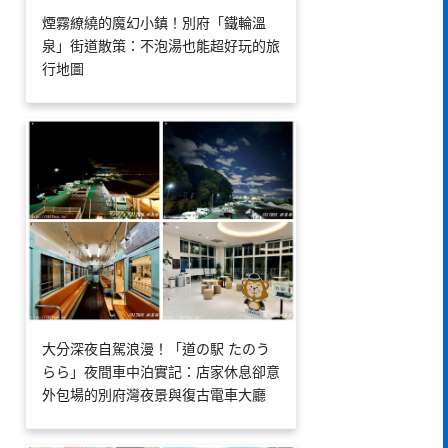
煙霧繚繞的魔幻小鎮！別府「鐵輪溫
泉」街道散策：不泡湯也能超好玩的旅
行地圖
大分深夜自駕浪漫！「道の駅 たのう
らら」夜間車中泊實記：店家休息卻意
外包場的別府灣夜景與復古電車大廳