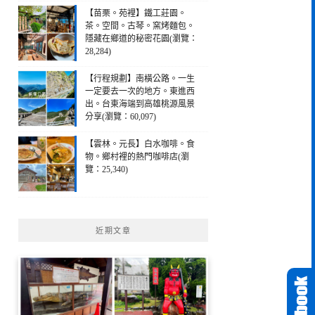
【苗栗。苑裡】鐵工莊園。
茶。空間。古琴。窯烤麵包。
隱藏在鄉道的秘密花園(瀏覽：
28,284)
【行程規劃】南橫公路。一生
一定要去一次的地方。東進西
出。台東海端到高雄桃源風景
分享(瀏覽：60,097)
【雲林。元長】白水咖啡。食
物。鄉村裡的熱門咖啡店(瀏
覽：25,340)
近期文章