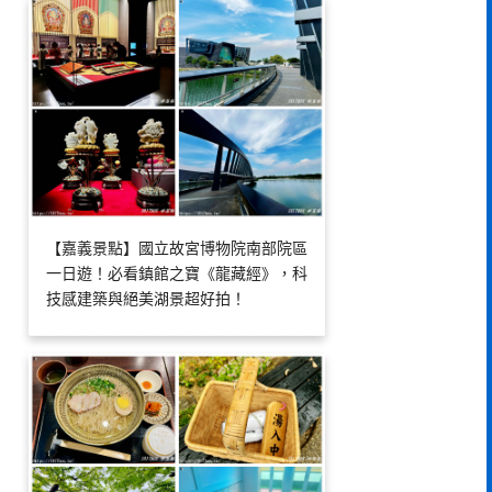
【嘉義景點】國立故宮博物院南部院區
一日遊！必看鎮館之寶《龍藏經》，科
技感建築與絕美湖景超好拍！