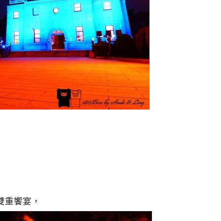
雙重饗宴，