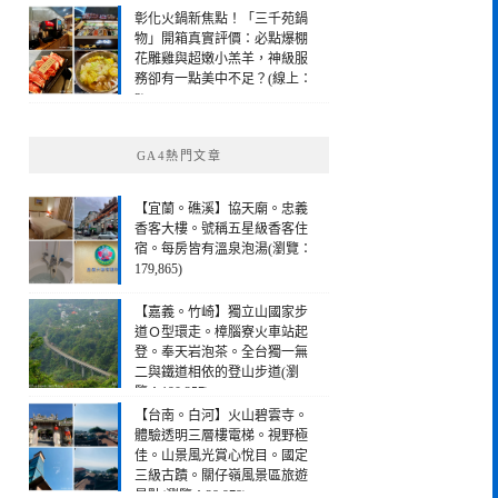
彰化火鍋新焦點！「三千苑鍋
物」開箱真實評價：必點爆棚
花雕雞與超嫩小羔羊，神級服
務卻有一點美中不足？(線上：
3)
GA4熱門文章
【宜蘭。礁溪】協天廟。忠義
香客大樓。號稱五星級香客住
宿。每房皆有溫泉泡湯(瀏覽：
179,865)
【嘉義。竹崎】獨立山國家步
道Ｏ型環走。樟腦寮火車站起
登。奉天岩泡茶。全台獨一無
二與鐵道相依的登山步道(瀏
覽：190,257)
【台南。白河】火山碧雲寺。
體驗透明三層樓電梯。視野極
佳。山景風光賞心悅目。國定
三級古蹟。關仔嶺風景區旅遊
景點(瀏覽：28,978)