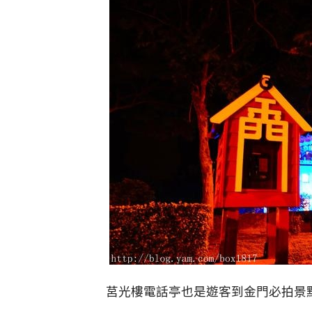
莒光樓電話亭也是遊客到金門必拍景