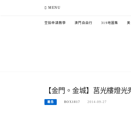
Skip
MENU
to
content
空拍申請教學
澳門自由行
319地圖集
美
【金門。金城】莒光樓燈光
BOX1817
2014-09-27
離島