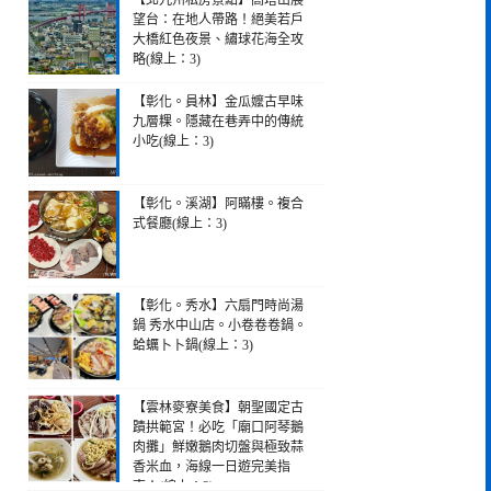
【北九州私房景點】高塔山展
望台：在地人帶路！絕美若戶
大橋紅色夜景、繡球花海全攻
略(線上：3)
【彰化。員林】金瓜嬤古早味
九層粿。隱藏在巷弄中的傳統
小吃(線上：3)
【彰化。溪湖】阿瞞樓。複合
式餐廳(線上：3)
【彰化。秀水】六扇門時尚湯
鍋 秀水中山店。小卷卷卷鍋。
蛤蠣卜卜鍋(線上：3)
【雲林麥寮美食】朝聖國定古
蹟拱範宮！必吃「廟口阿琴鵝
肉攤」鮮嫩鵝肉切盤與極致蒜
香米血，海線一日遊完美指
南！(線上：3)