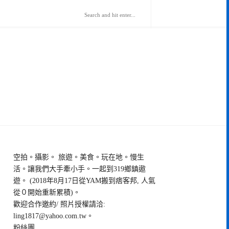
空拍。攝影。 旅遊。美食。玩在地。慢生
活。讓我們大手牽小手。一起到319鄉鎮遨
遊。 (2018年8月17日從YAM搬到痞客邦, 人氣
從０開始重新累積)。
歡迎合作邀約/ 照片授權請洽:
ling1817@yahoo.com.tw
。
粉絲團