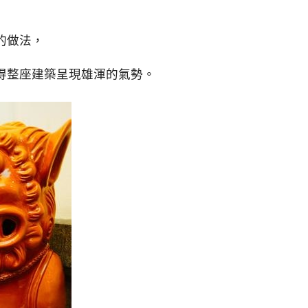
的做法，
得整座建築呈現雄渾的氣勢。