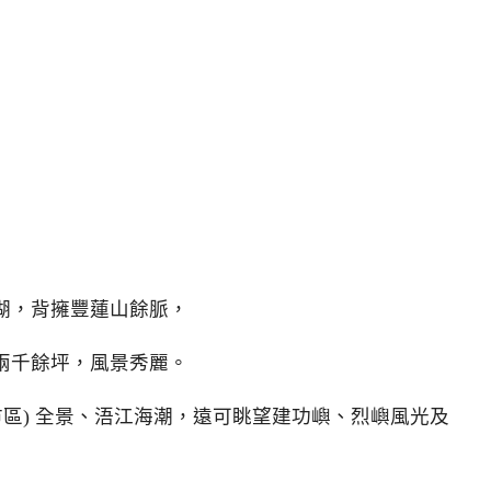
湖，背擁豐蓮山餘脈，
兩千餘坪，風景秀麗。
市區) 全景、浯江海潮，遠可眺望建功嶼、烈嶼風光及