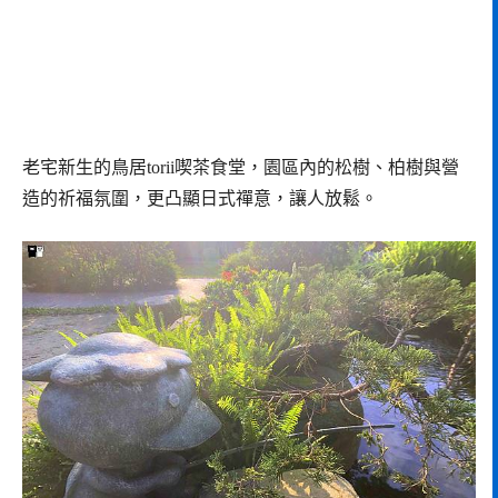
老宅新生的鳥居torii喫茶食堂，園區內的松樹、柏樹與營
造的祈福氛圍，更凸顯日式禪意，讓人放鬆。