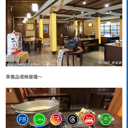
準備品嚐晚餐囉～