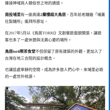
連接神域與人類俗世之地的通道。
南投埔里
有一座高達
2層樓超大鳥居
，百年前老糖廠「埔裏
社製糖所」遙拜所原址，
在2017年5月以《鳥居TORRI》文創餐飲面貌開張，讓遊
客也多了一處休憩與沈澱心靈的場所。
鳥居torii喫茶食堂
不但保留了原有建築的外觀，更加入了
台灣在地三合院的設計概念，
也讓這處寧靜的空間，成為許多旅人們心中，來埔里必遊
的一處世外桃源。