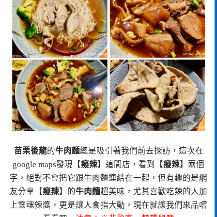
苗栗後龍
的
牛肉麵
總是吸引著我們前去探訪，這次在
google maps發現【
癡辣
】這間店，看到【
癡辣
】兩個
字，絕對不會把它跟牛肉麵連結在一起，但有趣的是網
友分享【
癡辣
】的
牛肉麵
超美味，尤其喜歡吃辣的人加
上靈魂辣醬，更是讓人食指大動，現在就讓我們來品嚐