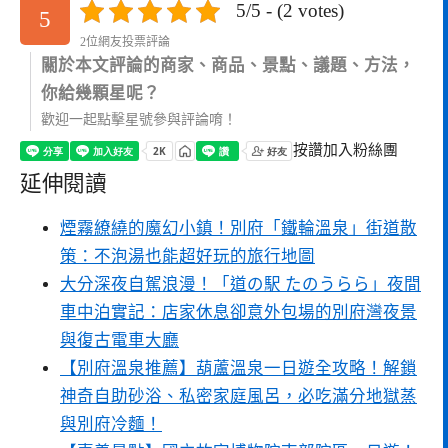
5/5 - (2 votes)
5
2位網友投票評論
關於本文評論的商家、商品、景點、議題、方法，
你給幾顆星呢？
歡迎一起點擊星號參與評論唷！
按讚加入粉絲團
延伸閱讀
煙霧繚繞的魔幻小鎮！別府「鐵輪溫泉」街道散
策：不泡湯也能超好玩的旅行地圖
大分深夜自駕浪漫！「道の駅 たのうらら」夜間
車中泊實記：店家休息卻意外包場的別府灣夜景
與復古電車大廳
【別府溫泉推薦】葫蘆溫泉一日遊全攻略！解鎖
神奇自助砂浴、私密家庭風呂，必吃滿分地獄蒸
與別府冷麵！