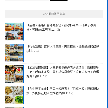
尋
關
鍵
GA4即時熱門文章
字:
【嘉義。番路】番路鄉農會。飲冰柿茶集。柿果子冰淇
淋。柿餅spa工坊(線上：3)
【行程規劃】雲林大埤景點、美食推薦。漫遊酸菜的故鄉
(線上：3)
【2026福岡散策】太宰府表參道必吃必逛清單：隈研吾星
巴克、超萌多多龍、夢幻草莓最中餅，還有這家筷子店超
好買！(線上：2)
【台中潭子美食】不只水餃厲害！「口福水餃」隱藏版快
炒、炸肉排在地人激推必點(線上：2)