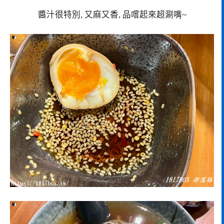
醬汁很特別, 又麻又香, 品嚐起來超涮嘴~