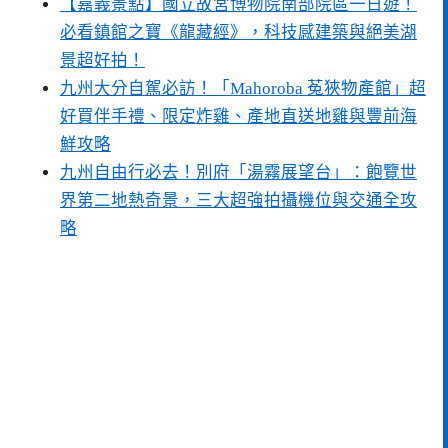
【嘉義景點】國立故宮博物院南部院區一日遊！
必看鎮館之寶《龍藏經》，科技感建築與絕美湖
景超好拍！
九州大分自駕必訪！「Mahoroba 菟狹物產館」超
好買伴手禮、限定炸雞、產地直送地雞與豐前海
鮮攻略
九州自由行必去！別府「湯霧展望台」：飽覽世
界第二地熱奇景，三大超強拍攝機位與交通全攻
略