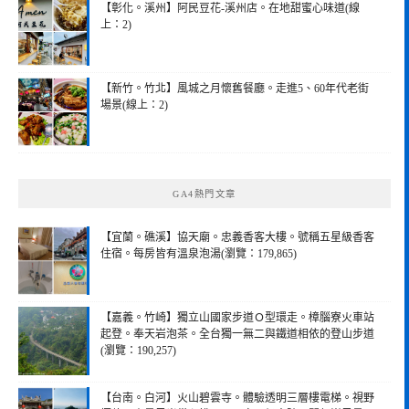
【彰化。溪州】阿民豆花-溪州店。在地甜蜜心味道(線
上：2)
【新竹。竹北】風城之月懷舊餐廳。走進5、60年代老街
場景(線上：2)
GA4熱門文章
【宜蘭。礁溪】協天廟。忠義香客大樓。號稱五星級香客
住宿。每房皆有溫泉泡湯(瀏覽：179,865)
【嘉義。竹崎】獨立山國家步道Ｏ型環走。樟腦寮火車站
起登。奉天岩泡茶。全台獨一無二與鐵道相依的登山步道
(瀏覽：190,257)
【台南。白河】火山碧雲寺。體驗透明三層樓電梯。視野