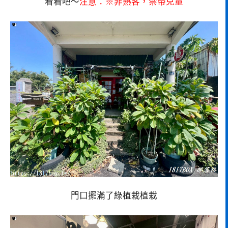
看看吧～
注意：※非熟客，禁帶兒童
門口擺滿了綠植栽植栽