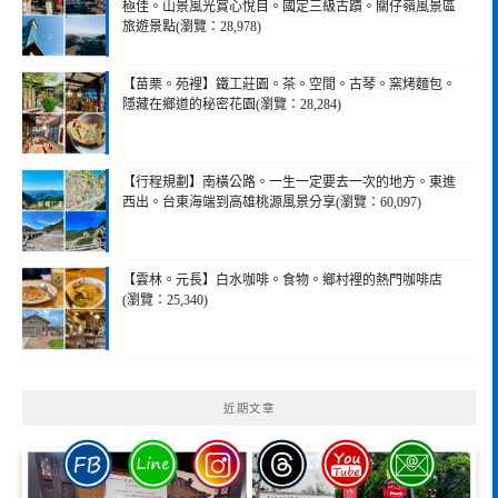
極佳。山景風光賞心悅目。國定三級古蹟。關仔嶺風景區
旅遊景點(瀏覽：28,978)
【苗栗。苑裡】鐵工莊園。茶。空間。古琴。窯烤麵包。
隱藏在鄉道的秘密花園(瀏覽：28,284)
【行程規劃】南橫公路。一生一定要去一次的地方。東進
西出。台東海端到高雄桃源風景分享(瀏覽：60,097)
【雲林。元長】白水咖啡。食物。鄉村裡的熱門咖啡店
(瀏覽：25,340)
近期文章