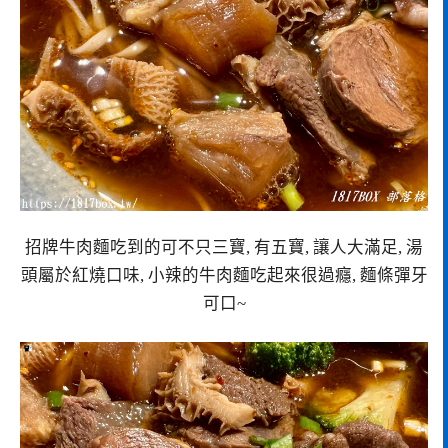
招牌牛肉麵吃到的可不只三寶, 有五寶, 讓人大滿足, 湯
頭屬於紅燒口味, 小辣的牛肉麵吃起來很過癮, 麵條彈牙
可口~