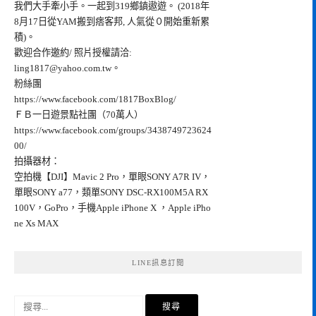
我們大手牽小手。一起到319鄉鎮遨遊。 (2018年
8月17日從YAM搬到痞客邦, 人氣從０開始重新累
積)。
歡迎合作邀約/ 照片授權請洽:
ling1817@yahoo.com.tw
。
粉絲團
https://www.facebook.com/1817BoxBlog/
ＦＢ一日遊景點社團（70萬人）
https://www.facebook.com/groups/3438749723624
00/
拍攝器材：
空拍機【DJI】Mavic 2 Pro，單眼SONY A7R IV，
單眼SONY a77，類單SONY DSC-RX100M5A RX
100V，GoPro，手機Apple iPhone X ，Apple iPho
ne Xs MAX
LINE訊息訂閱
搜