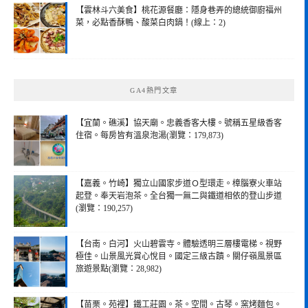
【雲林斗六美食】桃花源餐廳：隱身巷弄的總統御廚福州
菜，必點香酥鴨、酸菜白肉鍋！(線上：2)
GA4熱門文章
【宜蘭。礁溪】協天廟。忠義香客大樓。號稱五星級香客
住宿。每房皆有溫泉泡湯(瀏覽：179,873)
【嘉義。竹崎】獨立山國家步道Ｏ型環走。樟腦寮火車站
起登。奉天岩泡茶。全台獨一無二與鐵道相依的登山步道
(瀏覽：190,257)
【台南。白河】火山碧雲寺。體驗透明三層樓電梯。視野
極佳。山景風光賞心悅目。國定三級古蹟。關仔嶺風景區
旅遊景點(瀏覽：28,982)
【苗栗。苑裡】鐵工莊園。茶。空間。古琴。窯烤麵包。