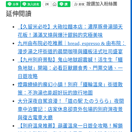
按讚加入粉絲團
延伸閱讀
【久留米必吃】大砲拉麵本店：濃厚豚骨湯頭天
花板！滿滿叉燒與爆汁餛飩的究極美味
九州由布院必吃推薦｜bread, espresso & 由布院：
漫步湯之坪街道的晨間咖啡與鐵板法式吐司盛宴
【九州別府景點】鬼山地獄超震撼！活生生「鱷
魚地獄」開箱：必看巨獸餵食秀、門票交通、一
日遊攻略
煙霧繚繞的魔幻小鎮！別府「鐵輪溫泉」街道散
策：不泡湯也能超好玩的旅行地圖
大分深夜自駕浪漫！「道の駅 たのうらら」夜間
車中泊實記：店家休息卻意外包場的別府灣夜景
與復古電車大廳
【別府溫泉推薦】葫蘆溫泉一日遊全攻略！解鎖