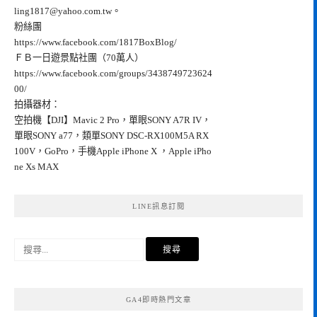
ling1817@yahoo.com.tw
。
粉絲團
https://www.facebook.com/1817BoxBlog/
ＦＢ一日遊景點社團（70萬人）
https://www.facebook.com/groups/3438749723624
00/
拍攝器材：
空拍機【DJI】Mavic 2 Pro，單眼SONY A7R IV，
單眼SONY a77，類單SONY DSC-RX100M5A RX
100V，GoPro，手機Apple iPhone X ，Apple iPho
ne Xs MAX
LINE訊息訂閱
搜
尋
關
鍵
GA4即時熱門文章
字: