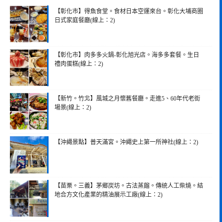
【彰化市】得魚食堂。食材日本空運來台。彰化大埔商圈
日式家庭餐廳(線上：2)
【彰化市】肉多多火鍋-彰化旭光店。海多多套餐。生日
禮肉蛋糕(線上：2)
【新竹。竹北】風城之月懷舊餐廳。走進5、60年代老街
場景(線上：2)
【沖繩景點】普天滿宮。沖繩史上第一所神社(線上：2)
【苗栗。三義】茅鄉炭坊。古法蒸餾。傳統人工柴燒。結
地合方文化產業的精油展示工廠(線上：2)