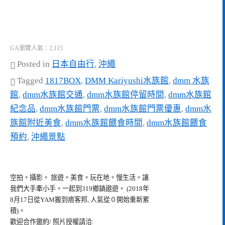
GA瀏覽人氣：2,115
Posted in
日本自由行
,
沖繩
Tagged
1817BOX
,
DMM Kariyushi水族館
,
dmm 水族
館
,
dmm水族館交通
,
dmm水族館停留時間
,
dmm水族館
紀念品
,
dmm水族館門票
,
dmm水族館門票優惠
,
dmm水
族館附近美食
,
dmm水族館餵食時間
,
dmm水族館餵食
預約
,
沖繩景點
空拍。攝影。 旅遊。美食。玩在地。慢生活。讓
我們大手牽小手。一起到319鄉鎮遨遊。 (2018年
8月17日從YAM搬到痞客邦, 人氣從０開始重新累
積)。
歡迎合作邀約/ 照片授權請洽: