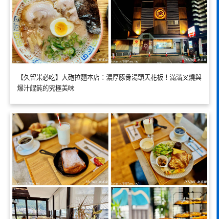
【久留米必吃】大砲拉麵本店：濃厚豚骨湯頭天花板！滿滿叉燒與
爆汁餛飩的究極美味