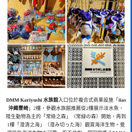
DMM Kariyushi 水族館
入口位於複合式商業設施「
iias
沖繩豐崎
」2樓，參觀水族館推薦從2樓展示淡水魚、
陸生動物為主的「常綠之森」（常緑の森）開始，再到
1樓「澄清之海」（澄み切った海）觀賞海洋生物。覺