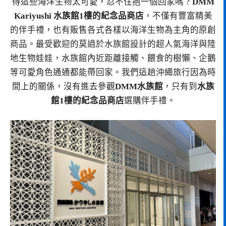
得這些海洋生物太可愛，忍不住抱一個回家嗎？
DMM
Kariyushi 水族館1樓的紀念品商店
，不僅有豐富精美
的伴手禮，也有販售各式各樣以海洋生物為主角的原創
商品。最受歡迎的莫過於水族館設計的超人氣海洋與陸
地生物娃娃，水族館內近距離接觸、餵食的樹懶、企鵝
等可愛角色通通都能帶回家。我們這趟沖繩旅行因為時
間上的關係，沒有進去參觀
DMM水族館
，只有到
水族
館1樓的紀念品商店
選購伴手禮。