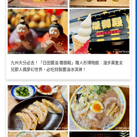
九州大分必去！「日田醬油 雛御殿」雛人形博物館：漫步萬隻女
兒節人偶夢幻世界，必吃特製醬油冰淇淋！