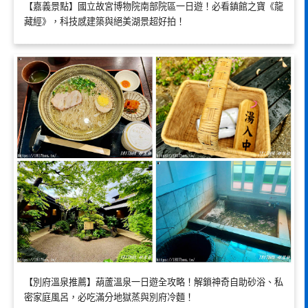
【嘉義景點】國立故宮博物院南部院區一日遊！必看鎮館之寶《龍
藏經》，科技感建築與絕美湖景超好拍！
【別府溫泉推薦】葫蘆溫泉一日遊全攻略！解鎖神奇自助砂浴、私
密家庭風呂，必吃滿分地獄蒸與別府冷麵！