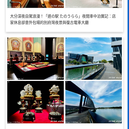
大分深夜自駕浪漫！「道の駅 たのうらら」夜間車中泊實記：店
家休息卻意外包場的別府灣夜景與復古電車大廳