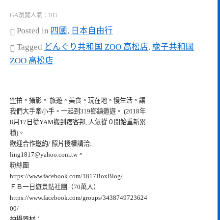
GA瀏覽人氣：103
Posted in
四國
,
日本自由行
Tagged
どんぐり共和国 ZOO 高松店
,
橡子共和國
ZOO 高松店
空拍。攝影。 旅遊。美食。玩在地。慢生活。讓
我們大手牽小手。一起到319鄉鎮遨遊。 (2018年
8月17日從YAM搬到痞客邦, 人氣從０開始重新累
積)。
歡迎合作邀約/ 照片授權請洽:
ling1817@yahoo.com.tw
。
粉絲團
https://www.facebook.com/1817BoxBlog/
ＦＢ一日遊景點社團（70萬人）
https://www.facebook.com/groups/3438749723624
00/
拍攝器材：