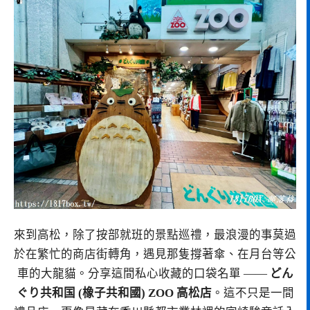
來到高松，除了按部就班的景點巡禮，最浪漫的事莫過
於在繁忙的商店街轉角，遇見那隻撐著傘、在月台等公
車的大龍貓。分享這間私心收藏的口袋名單 ——
どん
ぐり共和国 (橡子共和國) ZOO 高松店
。這不只是一間