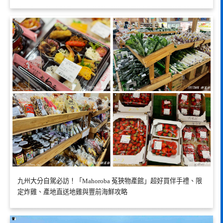
九州大分自駕必訪！「Mahoroba 菟狹物產館」超好買伴手禮、限
定炸雞、產地直送地雞與豐前海鮮攻略