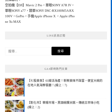
空拍機【DJI】Mavic 2 Pro，單眼SONY A7R IV，
單眼SONY a77，類單SONY DSC-RX100M5A RX
100V，GoPro，手機Apple iPhone X ，Apple iPho
ne Xs MAX
LINE訊息訂閱
搜
尋
關
鍵
GA4即時熱門文章
字:
【七股美食】61線活海產！新鮮美味不踩雷，便宜大碗的
在地人氣海鮮餐廳！(線上：7)
【彰化市】華陽市場。黑頭碗粿米糕。傳統古早味小吃
(線上：2)