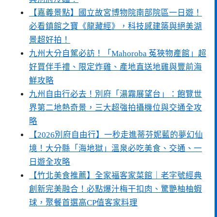
【嘉義景點】國立故宮博物院南部院區一日遊！
必看鎮館之寶《龍藏經》，科技感建築與絕美湖
景超好拍！
九州大分自駕必訪！「Mahoroba 菟狹物產館」超
好買伴手禮、限定炸雞、產地直送地雞與豐前海
鮮攻略
九州自由行必去！別府「湯霧展望台」：飽覽世
界第二地熱奇景，三大超強拍攝機位與交通全攻
略
【2026別府自由行】一秒走進蒂芬妮藍的夢幻仙
境！大分縣「海地獄」溫泉必吃美食、交通、一
日遊全攻略
【竹北美食推薦】全家福客家菜館｜老字號經典
創新完美融合！必點爆汁梅干扣肉、驚艷柚柚蝦
球，聚餐首選高CP值客家料理