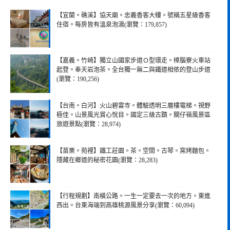
【宜蘭。礁溪】協天廟。忠義香客大樓。號稱五星級香客
住宿。每房皆有溫泉泡湯(瀏覽：179,857)
【嘉義。竹崎】獨立山國家步道Ｏ型環走。樟腦寮火車站
起登。奉天岩泡茶。全台獨一無二與鐵道相依的登山步道
(瀏覽：190,256)
【台南。白河】火山碧雲寺。體驗透明三層樓電梯。視野
極佳。山景風光賞心悅目。國定三級古蹟。關仔嶺風景區
旅遊景點(瀏覽：28,974)
【苗栗。苑裡】鐵工莊園。茶。空間。古琴。窯烤麵包。
隱藏在鄉道的秘密花園(瀏覽：28,283)
【行程規劃】南橫公路。一生一定要去一次的地方。東進
西出。台東海端到高雄桃源風景分享(瀏覽：60,094)