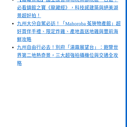
必看鎮館之寶《龍藏經》，科技感建築與絕美湖
景超好拍！
九州大分自駕必訪！「Mahoroba 菟狹物產館」超
好買伴手禮、限定炸雞、產地直送地雞與豐前海
鮮攻略
九州自由行必去！別府「湯霧展望台」：飽覽世
界第二地熱奇景，三大超強拍攝機位與交通全攻
略