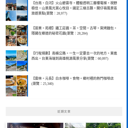
【台南。白河】火山碧雲寺。體驗透明三層樓電梯。視野
極佳。山景風光賞心悅目。國定三級古蹟。關仔嶺風景區
旅遊景點(瀏覽：28,977)
【苗栗。苑裡】鐵工莊園。茶。空間。古琴。窯烤麵包。
隱藏在鄉道的秘密花園(瀏覽：28,284)
【行程規劃】南橫公路。一生一定要去一次的地方。東進
西出。台東海端到高雄桃源風景分享(瀏覽：60,097)
【雲林。元長】白水咖啡。食物。鄉村裡的熱門咖啡店
(瀏覽：25,340)
近期文章