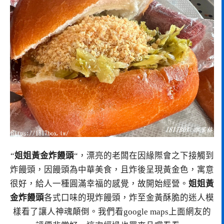
“
姐姐黃金炸饅頭
“，漂亮的老闆在因緣際會之下接觸到
炸饅頭，因饅頭為中華美食，且炸後呈現黃金色，寓意
很好，給人一種圓滿幸福的感覺，故開始經營。
姐姐黃
金炸饅頭
各式口味的現炸饅頭，炸至金黃酥脆的迷人模
樣看了讓人神魂顛倒。我們看google maps上面網友的