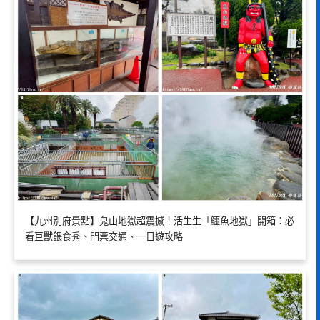
【九州別府景點】鬼山地獄超震撼！活生生「鱷魚地獄」開箱：必
看巨獸餵食秀、門票交通、一日遊攻略