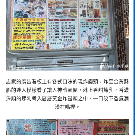
店家的廣告看板上有各式口味的現炸饅頭，炸至金黃酥
脆的迷人模樣看了讓人神魂顛倒，淋上香甜煉乳，香濃
滑順的煉乳疊入層層黃金炸饅頭之中，一口咬下香氣瀰
漫在嘴裡。