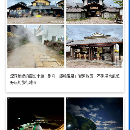
煙霧繚繞的魔幻小鎮！別府「鐵輪溫泉」街道散策：不泡湯也能超
好玩的旅行地圖