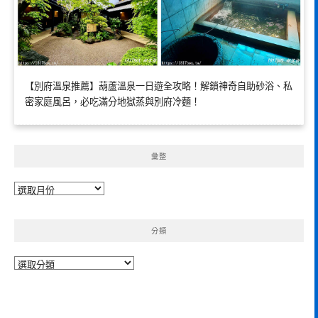
【別府溫泉推薦】葫蘆溫泉一日遊全攻略！解鎖神奇自助砂浴、私
密家庭風呂，必吃滿分地獄蒸與別府冷麵！
彙整
彙
整
分類
分
類