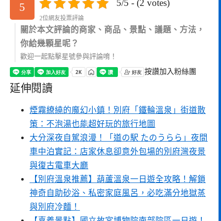
5/5 - (2 votes)
5
2位網友投票評論
關於本文評論的商家、商品、景點、議題、方法，
你給幾顆星呢？
歡迎一起點擊星號參與評論唷！
按讚加入粉絲團
延伸閱讀
煙霧繚繞的魔幻小鎮！別府「鐵輪溫泉」街道散
策：不泡湯也能超好玩的旅行地圖
大分深夜自駕浪漫！「道の駅 たのうらら」夜間
車中泊實記：店家休息卻意外包場的別府灣夜景
與復古電車大廳
【別府溫泉推薦】葫蘆溫泉一日遊全攻略！解鎖
神奇自助砂浴、私密家庭風呂，必吃滿分地獄蒸
與別府冷麵！
【嘉義景點】國立故宮博物院南部院區一日遊！