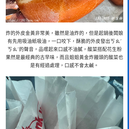
炸的外皮金黃非常美，雖然是油炸的，但是起鍋後闆娘
有先用吸油紙吸油，一口咬下，酥脆的外皮發出ㄎㄠˊ
ㄎㄠˊ的聲音，品嚐起來口感不油膩，酸菜搭配花生粉
果然是最經典的古早味，而且姐姐黃金炸饅頭的酸菜也
是有經過處理，口感不會太鹹。