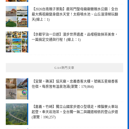
【2026台南親子景點】鹿耳門聖母廟廟徽親水公園：全台
最大媽祖廟變身戲水天堂！太極噴水池、山丘溜滑梯玩翻
天(線上：1)
【京都宇治一日遊】漫步世界遺產，品嚐極致抹茶美食，
一篇搞定交通與行程！(線上：1)
GA4熱門文章
【宜蘭。礁溪】協天廟。忠義香客大樓。號稱五星級香客
住宿。每房皆有溫泉泡湯(瀏覽：179,864)
【嘉義。竹崎】獨立山國家步道Ｏ型環走。樟腦寮火車站
起登。奉天岩泡茶。全台獨一無二與鐵道相依的登山步道
(瀏覽：190,257)