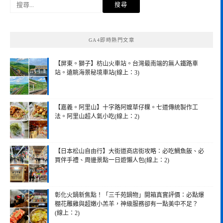
搜
尋
關
鍵
GA4即時熱門文章
字:
【屏東。獅子】枋山火車站。台灣最南端的無人鐵路車
站。遠眺海景秘境車站(線上：3)
【嘉義。阿里山】十字路阿嬤草仔粿。七道傳統製作工
法。阿里山超人氣小吃(線上：2)
【日本松山自由行】大街道商店街攻略：必吃鯛魚飯、必
買伴手禮、周邊景點一日遊懶人包(線上：2)
彰化火鍋新焦點！「三千苑鍋物」開箱真實評價：必點爆
棚花雕雞與超嫩小羔羊，神級服務卻有一點美中不足？
(線上：2)