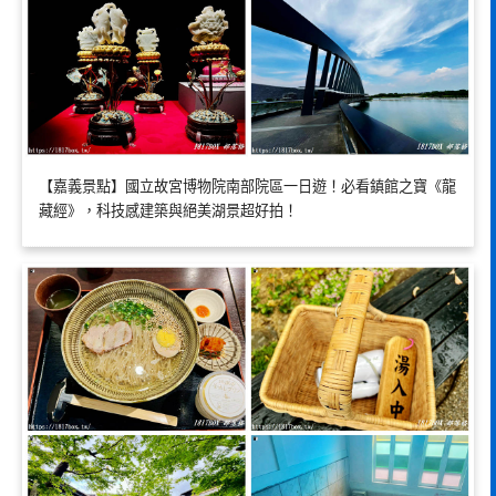
【嘉義景點】國立故宮博物院南部院區一日遊！必看鎮館之寶《龍
藏經》，科技感建築與絕美湖景超好拍！