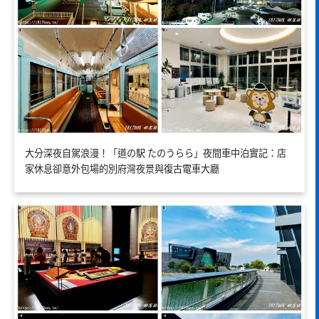
大分深夜自駕浪漫！「道の駅 たのうらら」夜間車中泊實記：店
家休息卻意外包場的別府灣夜景與復古電車大廳