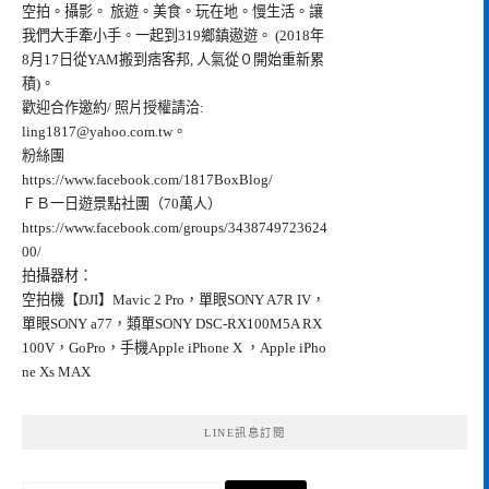
空拍。攝影。 旅遊。美食。玩在地。慢生活。讓
我們大手牽小手。一起到319鄉鎮遨遊。 (2018年
8月17日從YAM搬到痞客邦, 人氣從０開始重新累
積)。
歡迎合作邀約/ 照片授權請洽:
ling1817@yahoo.com.tw
。
粉絲團
https://www.facebook.com/1817BoxBlog/
ＦＢ一日遊景點社團（70萬人）
https://www.facebook.com/groups/3438749723624
00/
拍攝器材：
空拍機【DJI】Mavic 2 Pro，單眼SONY A7R IV，
單眼SONY a77，類單SONY DSC-RX100M5A RX
100V，GoPro，手機Apple iPhone X ，Apple iPho
ne Xs MAX
LINE訊息訂閱