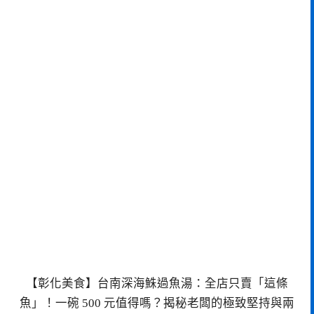
【彰化美食】台南深海鮢過魚湯：全店只賣「這條
魚」！一碗 500 元值得嗎？揭秘老闆的極致堅持與兩