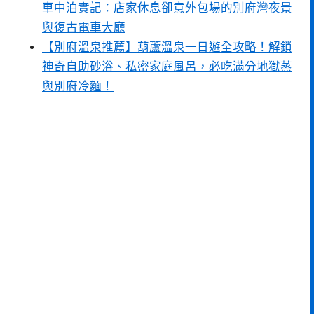
車中泊實記：店家休息卻意外包場的別府灣夜景
與復古電車大廳
【別府溫泉推薦】葫蘆溫泉一日遊全攻略！解鎖
神奇自助砂浴、私密家庭風呂，必吃滿分地獄蒸
與別府冷麵！