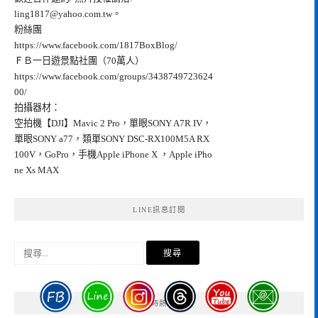
ling1817@yahoo.com.tw
。
粉絲團
https://www.facebook.com/1817BoxBlog/
ＦＢ一日遊景點社團（70萬人）
https://www.facebook.com/groups/3438749723624
00/
拍攝器材：
空拍機【DJI】Mavic 2 Pro，單眼SONY A7R IV，
單眼SONY a77，類單SONY DSC-RX100M5A RX
100V，GoPro，手機Apple iPhone X ，Apple iPho
ne Xs MAX
LINE訊息訂閱
搜
尋
關
鍵
GA4即時熱門文章
字: