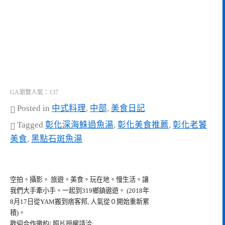
GA瀏覽人氣：137
Posted in
中式料理
,
中部
,
美食日記
Tagged
彰化深海鮢過魚湯
,
彰化美食推薦
,
彰化老饕
美食
,
黑點石斑魚湯
空拍。攝影。 旅遊。美食。玩在地。慢生活。讓
我們大手牽小手。一起到319鄉鎮遨遊。 (2018年
8月17日從YAM搬到痞客邦, 人氣從０開始重新累
積)。
歡迎合作邀約/ 照片授權請洽: