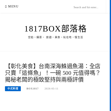
Skip
MENU
to
content
1817BOX部落格
空拍。攝影。 旅遊。美食。玩在地。慢生活
【彰化美食】台南深海鮢過魚湯：全店
只賣「這條魚」！一碗 500 元值得嗎？
揭秘老闆的極致堅持與兩極評價
中式料理
BOX1817
2026-05-11