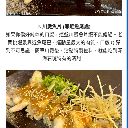
2. 川燙魚片 (靠近魚尾處)
如果你偏好純粹的口感，這盤川燙魚片絕不能錯過。老
闆挑選最靠近魚尾巴、運動量最大的肉質，口感 Q 彈
到不可思議。簡單川燙後，沾點特製佐料，就能吃到深
海石斑特有的清甜。