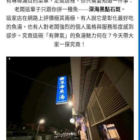
有琳瑯滿目的菜單，走進店裡，你只需要知道一件事：
老闆這輩子只跟你拼一種魚——
深海黑點石斑
。
這家店在網路上評價極其兩極，有人說它是彰化最好吃
的魚湯，也有人對老闆強烈的個人風格與服務態度感到
卻步。究竟這碗「有脾氣」的魚湯魅力何在？今天帶大
家一探究竟！