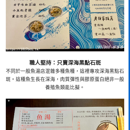
職人堅持：只賣深海黑點石斑
不同於一般魚湯店混雜多種魚種，這裡專攻深海黑點石
斑。這種魚生長在深海，肉質彈性與膠原蛋白絕非一般
養殖魚類能比擬。