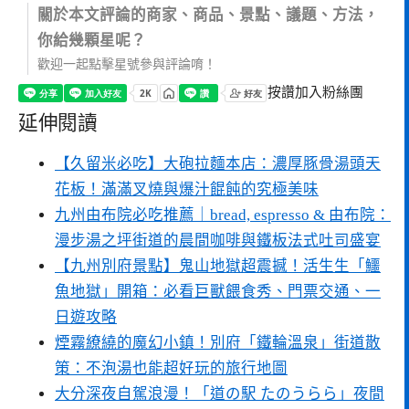
關於本文評論的商家、商品、景點、議題、方法，
你給幾顆星呢？
歡迎一起點擊星號參與評論唷！
按讚加入粉絲團
延伸閱讀
【久留米必吃】大砲拉麵本店：濃厚豚骨湯頭天
花板！滿滿叉燒與爆汁餛飩的究極美味
九州由布院必吃推薦｜bread, espresso & 由布院：
漫步湯之坪街道的晨間咖啡與鐵板法式吐司盛宴
【九州別府景點】鬼山地獄超震撼！活生生「鱷
魚地獄」開箱：必看巨獸餵食秀、門票交通、一
日遊攻略
煙霧繚繞的魔幻小鎮！別府「鐵輪溫泉」街道散
策：不泡湯也能超好玩的旅行地圖
大分深夜自駕浪漫！「道の駅 たのうらら」夜間