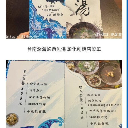
台南深海鮢過魚湯 彰化創始店菜單