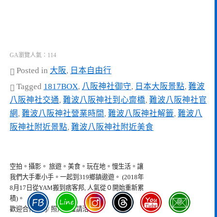
GA瀏覽人氣：114
Posted in
大阪
,
日本自由行
Tagged
1817BOX
,
八阪神社御守
,
日本大阪景點
,
難波
八阪神社交通
,
難波八阪神社到心齋橋
,
難波八阪神社官
網
,
難波八阪神社營業時間
,
難波八阪神社解籤
,
難波八
阪神社附近景點
,
難波八阪神社附近美食
空拍。攝影。 旅遊。美食。玩在地。慢生活。讓
我們大手牽小手。一起到319鄉鎮遨遊。 (2018年
8月17日從YAM搬到痞客邦, 人氣從０開始重新累
積)。
歡迎合作邀約/ 照片授權請洽: