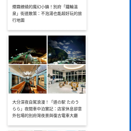
煙霧繚繞的魔幻小鎮！別府「鐵輪溫
泉」街道散策：不泡湯也能超好玩的旅
行地圖
大分深夜自駕浪漫！「道の駅 たのう
らら」夜間車中泊實記：店家休息卻意
外包場的別府灣夜景與復古電車大廳