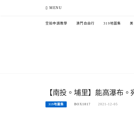
Skip
MENU
to
content
空拍申請教學
澳門自由行
319地圖集
美
【南投。埔里】能高瀑布。
BOX1817
2021-12-05
319地圖集