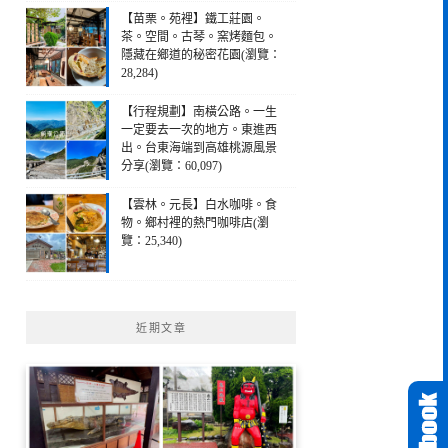
【苗栗。苑裡】鐵工莊園。
茶。空間。古琴。窯烤麵包。
隱藏在鄉道的秘密花園(瀏覽：
28,284)
【行程規劃】南橫公路。一生
一定要去一次的地方。東進西
出。台東海端到高雄桃源風景
分享(瀏覽：60,097)
【雲林。元長】白水咖啡。食
物。鄉村裡的熱門咖啡店(瀏
覽：25,340)
近期文章