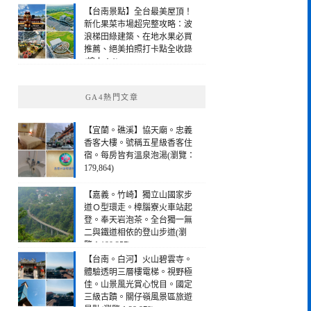
【台南景點】全台最美屋頂！
新化果菜市場超完整攻略：波
浪梯田綠建築、在地水果必買
推薦、絕美拍照打卡點全收錄
(線上：1)
GA4熱門文章
【宜蘭。礁溪】協天廟。忠義
香客大樓。號稱五星級香客住
宿。每房皆有溫泉泡湯(瀏覽：
179,864)
【嘉義。竹崎】獨立山國家步
道Ｏ型環走。樟腦寮火車站起
登。奉天岩泡茶。全台獨一無
二與鐵道相依的登山步道(瀏
覽：190,257)
【台南。白河】火山碧雲寺。
體驗透明三層樓電梯。視野極
佳。山景風光賞心悅目。國定
三級古蹟。關仔嶺風景區旅遊
景點(瀏覽：28,978)