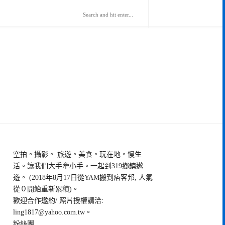
空拍。攝影。 旅遊。美食。玩在地。慢生
活。讓我們大手牽小手。一起到319鄉鎮遨
遊。 (2018年8月17日從YAM搬到痞客邦, 人氣
從０開始重新累積)。
歡迎合作邀約/ 照片授權請洽:
ling1817@yahoo.com.tw
。
粉絲團