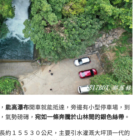
，
能高瀑布
開車就能抵達，旁邊有小型停車場，到
，氣勢磅礡，
宛如一條奔騰於山林間的銀色絲帶
。
長約１５５３０公尺，主要引水灌溉大坪頂一代的