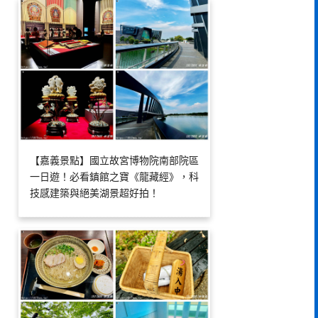
【嘉義景點】國立故宮博物院南部院區
一日遊！必看鎮館之寶《龍藏經》，科
技感建築與絕美湖景超好拍！