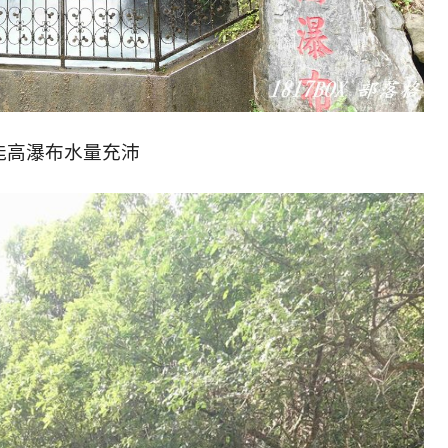
能高瀑布水量充沛