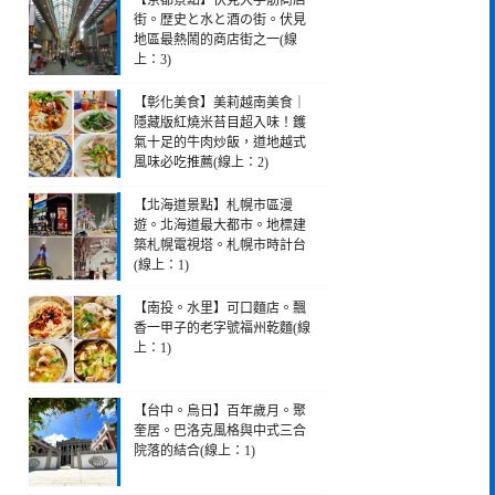
【京都景點】伏見大手筋商店
街。歴史と水と酒の街。伏見
地區最熱鬧的商店街之一(線
上：3)
【彰化美食】美莉越南美食｜
隱藏版紅燒米苔目超入味！鑊
氣十足的牛肉炒飯，道地越式
風味必吃推薦(線上：2)
【北海道景點】札幌市區漫
遊。北海道最大都市。地標建
築札幌電視塔。札幌市時計台
(線上：1)
【南投。水里】可口麵店。飄
香一甲子的老字號福州乾麵(線
上：1)
【台中。烏日】百年歲月。聚
奎居。巴洛克風格與中式三合
院落的結合(線上：1)