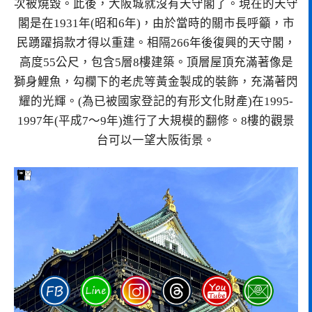
次被燒毀。此後，大阪城就沒有天守閣了。現在的天守
閣是在1931年(昭和6年)，由於當時的關市長呼籲，市
民踴躍捐款才得以重建。相隔266年後復興的天守閣，
高度55公尺，包含5層8樓建築。頂層屋頂充滿著像是
獅身鯉魚，勾欄下的老虎等黃金製成的裝飾，充滿著閃
耀的光輝。(為已被國家登記的有形文化財產)在1995-
1997年(平成7～9年)進行了大規模的翻修。8樓的觀景
台可以一望大阪街景。