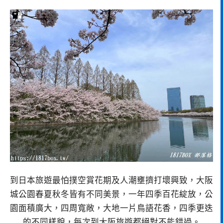
到日本旅遊最怕撲空賞花期及人潮壅擠打壞興致，大阪
城公園春夏秋冬皆有不同美景，一年四季百花綻放，公
園面積廣大，四周寬敞，大地一片鳥語花香，四季更迭
的不同樣貌，每次到大阪旅遊都絕對不能錯過。