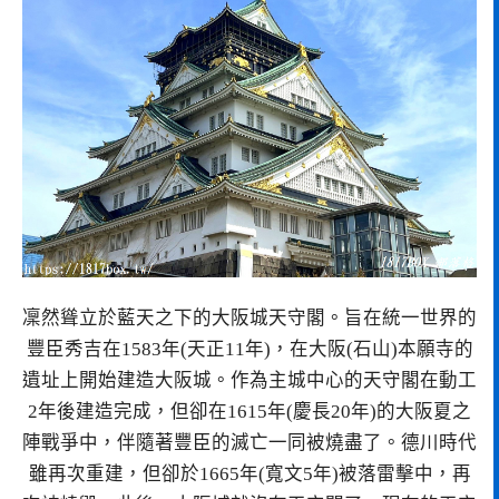
凜然聳立於藍天之下的大阪城天守閣。旨在統一世界的
豐臣秀吉在1583年(天正11年)，在大阪(石山)本願寺的
遺址上開始建造大阪城。作為主城中心的天守閣在動工
2年後建造完成，但卻在1615年(慶長20年)的大阪夏之
陣戰爭中，伴隨著豐臣的滅亡一同被燒盡了。德川時代
雖再次重建，但卻於1665年(寬文5年)被落雷擊中，再