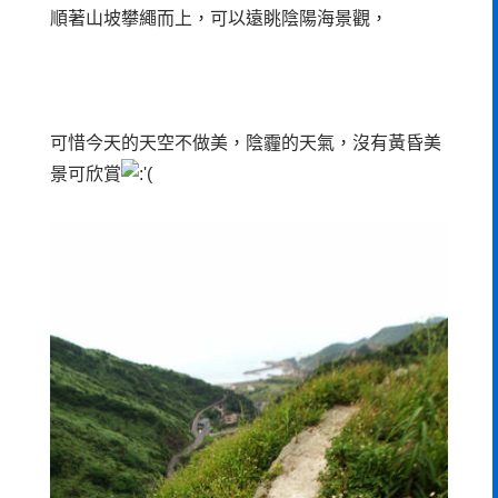
順著山坡攀繩而上，可以遠眺陰陽海景觀，
可惜今天的天空不做美，陰霾的天氣，沒有黃昏美
景可欣賞