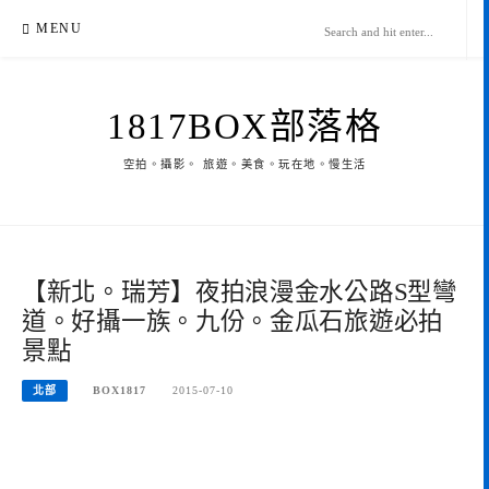
Skip
MENU
to
content
1817BOX部落格
空拍。攝影。 旅遊。美食。玩在地。慢生活
【新北。瑞芳】夜拍浪漫金水公路S型彎
道。好攝一族。九份。金瓜石旅遊必拍
景點
北部
BOX1817
2015-07-10