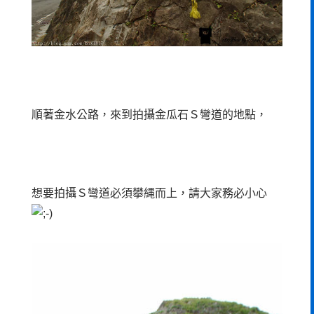
順著金水公路，來到拍攝金瓜石Ｓ彎道的地點，
想要拍攝Ｓ彎道必須攀縄而上，請大家務必小心