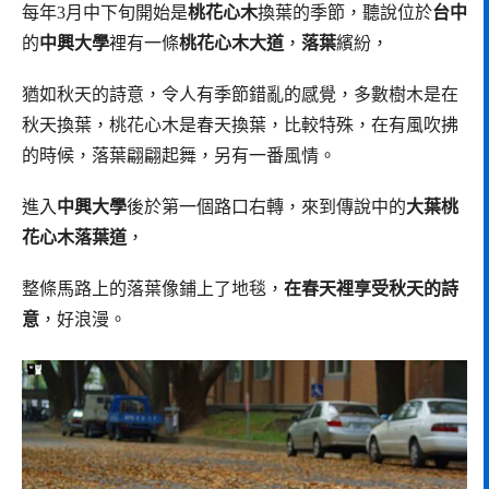
每年3月中下旬開始是
桃花心木
換葉的季節，聽說位於
台中
的
中興大學
裡有一條
桃花心木大道
，
落葉
繽紛，
猶如秋天的詩意，令人有季節錯亂的感覺，多數樹木是在
秋天換葉，桃花心木是春天換葉，比較特殊，在有風吹拂
的時候，落葉翩翩起舞，另有一番風情。
進入
中興大學
後於第一個路口右轉，來到傳說中的
大葉桃
花心木落葉道
，
整條馬路上的落葉像鋪上了地毯，
在春天裡享受秋天的詩
意
，好浪漫。