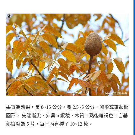
果實為蒴果，長 8~15 公分，寬 2.5~5 公分，卵形或錐狀橢
圓形， 先端漸尖，外具 5 縱稜，木質，熟後暗褐色，自基
部縱裂為 5 片，每室內有種子 10~12 枚。