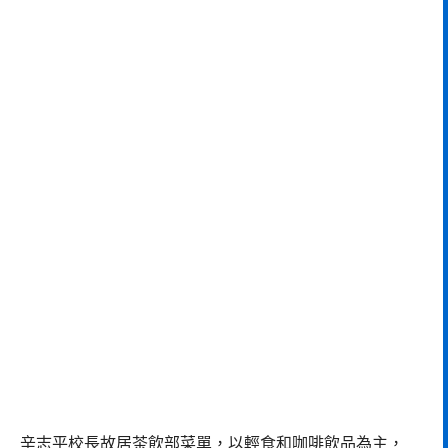
辛志平校長故居茶飲部菜單，以輕食和咖啡飲品為主，