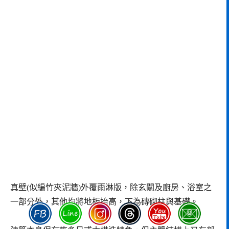
真壁(似編竹夾泥牆)外覆雨淋版，除玄關及廚房、浴室之
一部分外，其他均將地板抬高，下為磚砌柱與基礎。