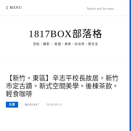
Skip
MENU
to
content
1817BOX部落格
空拍。攝影。 旅遊。美食。玩在地。慢生活
【新竹。東區】辛志平校長故居。新竹
市定古蹟。新式空間美學。後棟茶飲。
輕食咖啡
北部
BOX1817
2018-09-21