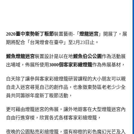
2020臺中東勢新丁粄節
裝置藝術-「
燈龍迷宮
」開展了，展
期將配合「台灣燈會在臺中」至2月23日止。
鯉魚燈龍迷宮
裝置設計是以在地
鯉魚伯公公園
作為活動展
出場域，佈展所使用
3000個客家彩繪燈籠
作為佈展基材，
白天除了讓參與客家彩繪燈籠研習課程的大小朋友可以親
自走入迷宮尋覓自己的創作品，也象徵東勢區老老少少全
員共同籌辦年度新丁粄節活動，
更可藉由燈籠迷宮的佈展，讓外地遊客在大型燈籠迷宮內
自由行進穿梭，欣賞各式各樣客家彩繪燈籠，
夜晚的公園點亮彩繪燈籠，還有柳樹的彩色魔幻光芒及入