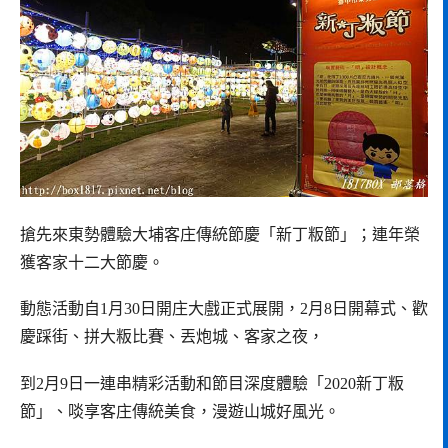
搶先來東勢體驗大埔客庄傳統節慶「新丁粄節」；連年榮
獲客家十二大節慶。
動態活動自1月30日開庄大戲正式展開，2月8日開幕式、歡
慶踩街、拼大粄比賽、丟炮城、客家之夜，
到2月9日一連串精彩活動和節目深度體驗「2020新丁粄
節」、啖享客庄傳統美食，漫遊山城好風光。