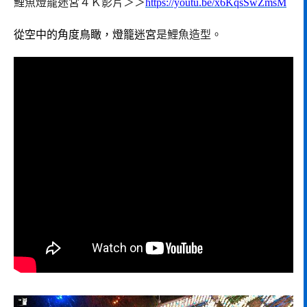
鯉魚燈籠迷宮４Ｋ影片＞＞
https://youtu.be/x6KqsSwZmsM
從空中的角度鳥瞰，燈籠迷宮
是鯉魚造型。