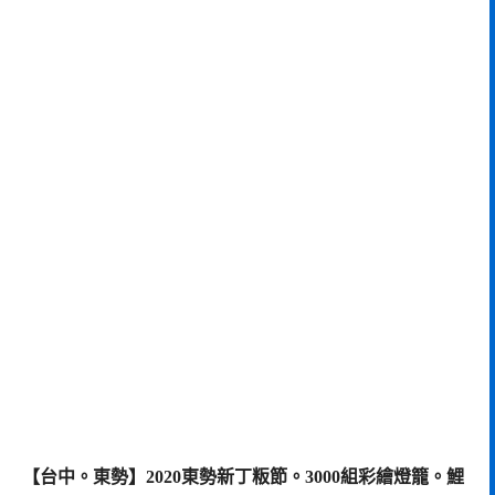
【台中。東勢】2020東勢新丁粄節。3000組彩繪燈籠。鯉