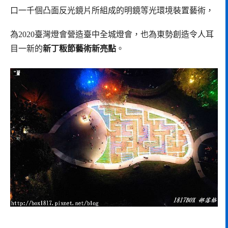
口一千個凸面反光鏡片所組成的明鏡等光環境裝置藝術，
為2020臺灣燈會營造臺中全城燈會，也為東勢創造令人耳
目一新的
新丁粄節藝術新亮點
。