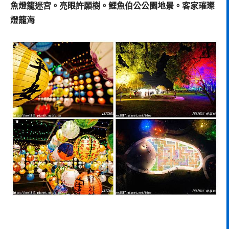
魚燈籠迷宮。亮眼許願樹。鯉魚伯公公園地景。客家璀璨
燈籠海