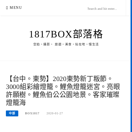
Skip
MENU
to
content
1817BOX部落格
空拍。攝影。 旅遊。美食。玩在地。慢生活
【台中。東勢】2020東勢新丁粄節。
3000組彩繪燈籠。鯉魚燈籠迷宮。亮眼
許願樹。鯉魚伯公公園地景。客家璀璨
燈籠海
中部
BOX1817
2020-01-27