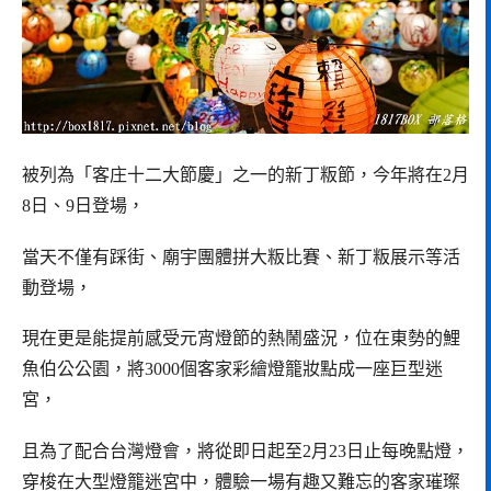
被列為「客庄十二大節慶」之一的新丁粄節，今年將在2月
8日、9日登場，
當天不僅有踩街、廟宇團體拼大粄比賽、新丁粄展示等活
動登場，
現在更是能提前感受元宵燈節的熱鬧盛況，位在東勢的鯉
魚伯公公園，將3000個客家彩繪燈籠妝點成一座巨型迷
宮，
且為了配合台灣燈會，將從即日起至2月23日止每晚點燈，
穿梭在大型燈籠迷宮中，體驗一場有趣又難忘的客家璀璨