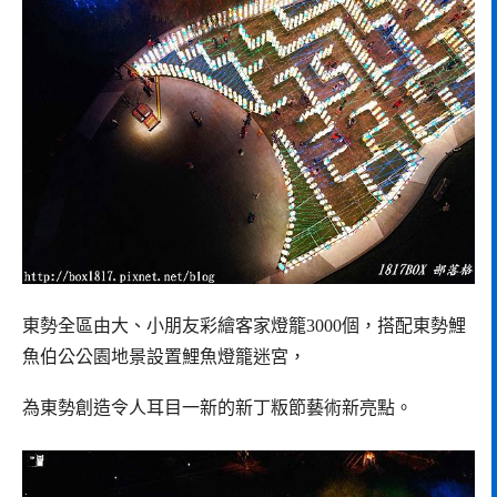
東勢全區由大、小朋友彩繪客家燈籠3000個，搭配東勢鯉
魚伯公公園地景設置鯉魚燈籠迷宮，
為東勢創造令人耳目一新的新丁粄節藝術新亮點。