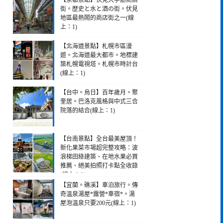
【京都景點】伏見大手筋商店
街。歴史と水と酒の街。伏見
地區最熱鬧的商店街之一(線
上：1)
【北海道景點】札幌市區漫
遊。北海道最大都市。地標建
築札幌電視塔。札幌市時計台
(線上：1)
【台中。烏日】百年歲月。聚
奎居。巴洛克風格與中式三合
院落的結合(線上：1)
【台南景點】全台最美屋頂！
新化果菜市場超完整攻略：波
浪梯田綠建築、在地水果必買
推薦、絕美拍照打卡點全收錄
(線上：1)
【宜蘭。礁溪】車泊旅行。傳
奇溫泉湯屋*露營*車宿*。湯
屋泡溫泉只要200元(線上：1)