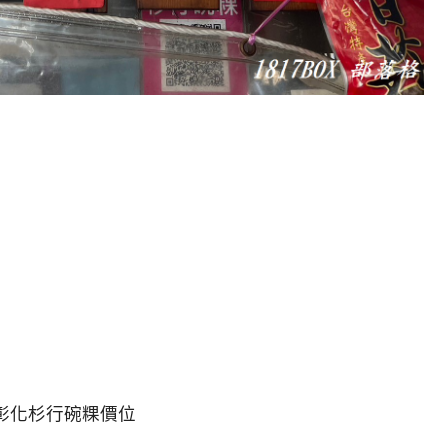
彰化杉行碗粿價位