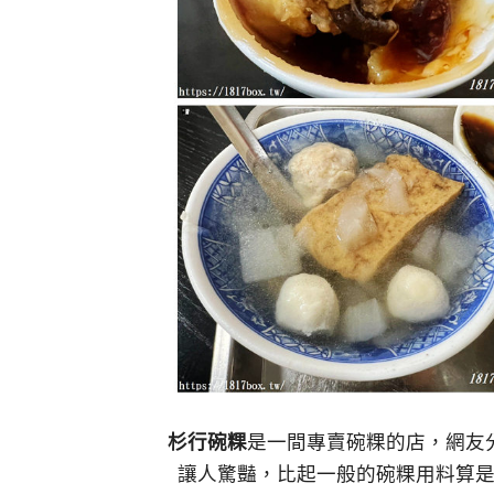
杉行碗粿
是一間專賣碗粿的店，網友
讓人驚豔，比起一般的碗粿用料算