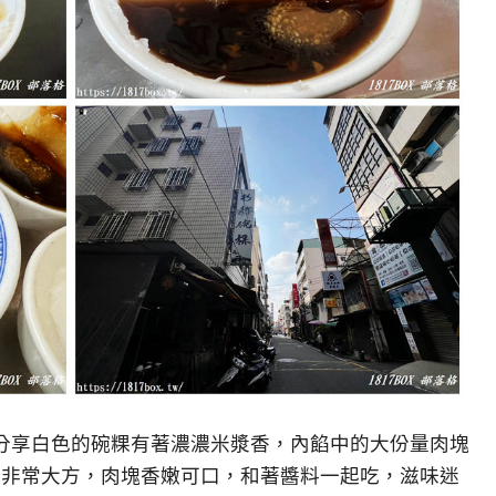
分享白色的碗粿有著濃濃米漿香，內餡中的大份量肉塊
是非常大方，肉塊香嫩可口，和著醬料一起吃，滋味迷