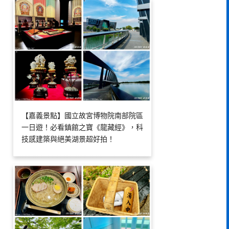
【嘉義景點】國立故宮博物院南部院區
一日遊！必看鎮館之寶《龍藏經》，科
技感建築與絕美湖景超好拍！