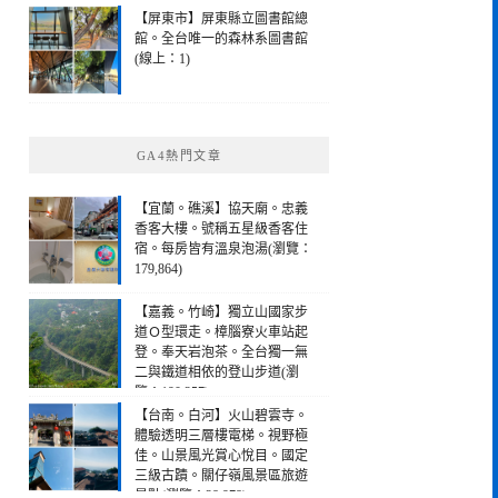
【屏東市】屏東縣立圖書館總
館。全台唯一的森林系圖書館
(線上：1)
GA4熱門文章
【宜蘭。礁溪】協天廟。忠義
香客大樓。號稱五星級香客住
宿。每房皆有溫泉泡湯(瀏覽：
179,864)
【嘉義。竹崎】獨立山國家步
道Ｏ型環走。樟腦寮火車站起
登。奉天岩泡茶。全台獨一無
二與鐵道相依的登山步道(瀏
覽：190,257)
【台南。白河】火山碧雲寺。
體驗透明三層樓電梯。視野極
佳。山景風光賞心悅目。國定
三級古蹟。關仔嶺風景區旅遊
景點(瀏覽：28,978)