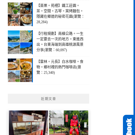
【苗栗。苑裡】鐵工莊園。
茶。空間。古琴。窯烤麵包。
隱藏在鄉道的秘密花園(瀏覽：
28,284)
【行程規劃】南橫公路。一生
一定要去一次的地方。東進西
出。台東海端到高雄桃源風景
分享(瀏覽：60,097)
【雲林。元長】白水咖啡。食
物。鄉村裡的熱門咖啡店(瀏
覽：25,340)
近期文章