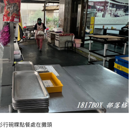
杉行碗粿點餐處在攤頭