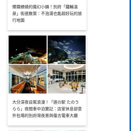
煙霧繚繞的魔幻小鎮！別府「鐵輪溫
泉」街道散策：不泡湯也能超好玩的旅
行地圖
大分深夜自駕浪漫！「道の駅 たのう
らら」夜間車中泊實記：店家休息卻意
外包場的別府灣夜景與復古電車大廳