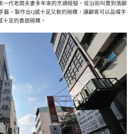
第一代老闆夫妻多年來的烹調經驗，從沿街叫賣到落腳
手藝，製作出Q感十足又軟的碗粿，讓顧客可以品嚐手
感十足的香甜碗粿。