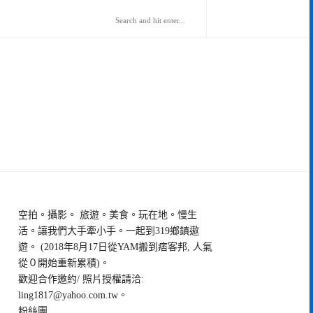
空拍。攝影。 旅遊。美食。玩在地。慢生
活。讓我們大手牽小手。一起到319鄉鎮遨
遊。 (2018年8月17日從YAM搬到痞客邦, 人氣
從０開始重新累積)。
歡迎合作邀約/ 照片授權請洽:
ling1817@yahoo.com.tw
。
粉絲團