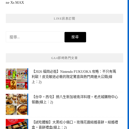
ne Xs MAX
LINE訊息訂閱
搜
尋
關
鍵
GA4即時熱門文章
字:
【2026 福岡必逛】Nintendo FUKUOKA 攻略：不只有瑪
利歐！皮克敏迷必衝的限定驚喜與熱門周邊大公開(線
上：2)
【台中。西屯】撈八生新加坡南洋料理。老虎城購物中心
餐廳(線上：2)
【試吃體驗】大黑松小倆口。玫瑰花園結婚喜餅。結婚禮
盒。喜餅禮盒(線上：2)