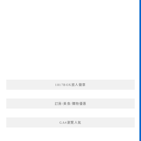
1817BOX旅人徽章
訂房/美食/購物優惠
GA4瀏覽人氣