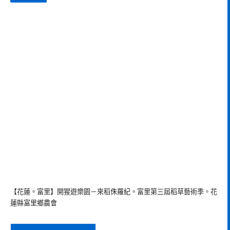
【花蓮。富里】開猩遊樂園－來稻侏羅紀。富里第三屆稻草藝術季。花
蓮縣富里鄉農會