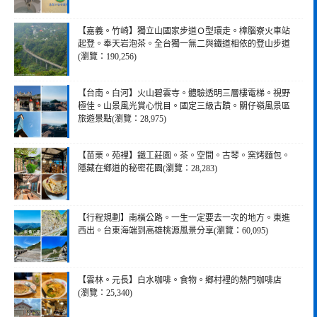
【嘉義。竹崎】獨立山國家步道Ｏ型環走。樟腦寮火車站
起登。奉天岩泡茶。全台獨一無二與鐵道相依的登山步道
(瀏覽：190,256)
【台南。白河】火山碧雲寺。體驗透明三層樓電梯。視野
極佳。山景風光賞心悅目。國定三級古蹟。關仔嶺風景區
旅遊景點(瀏覽：28,975)
【苗栗。苑裡】鐵工莊園。茶。空間。古琴。窯烤麵包。
隱藏在鄉道的秘密花園(瀏覽：28,283)
【行程規劃】南橫公路。一生一定要去一次的地方。東進
西出。台東海端到高雄桃源風景分享(瀏覽：60,095)
【雲林。元長】白水咖啡。食物。鄉村裡的熱門咖啡店
(瀏覽：25,340)