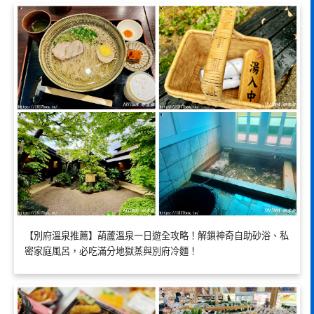
【別府溫泉推薦】葫蘆溫泉一日遊全攻略！解鎖神奇自助砂浴、私
密家庭風呂，必吃滿分地獄蒸與別府冷麵！