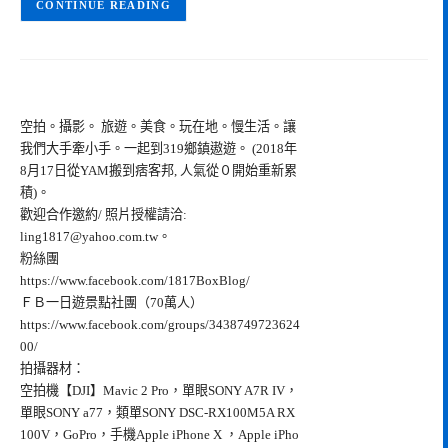
CONTINUE READING
空拍。攝影。 旅遊。美食。玩在地。慢生活。讓
我們大手牽小手。一起到319鄉鎮遨遊。 (2018年
8月17日從YAM搬到痞客邦, 人氣從０開始重新累
積)。
歡迎合作邀約/ 照片授權請洽:
ling1817@yahoo.com.tw
。
粉絲團
https://www.facebook.com/1817BoxBlog/
ＦＢ一日遊景點社團（70萬人）
https://www.facebook.com/groups/3438749723624
00/
拍攝器材：
空拍機【DJI】Mavic 2 Pro，單眼SONY A7R IV，
單眼SONY a77，類單SONY DSC-RX100M5A RX
100V，GoPro，手機Apple iPhone X ，Apple iPho