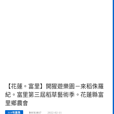
【花蓮。富里】開猩遊樂園－來稻侏羅
紀。富里第三屆稻草藝術季。花蓮縣富
里鄉農會
319地圖集
BOX1817
2022-02-11