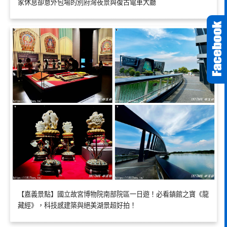
家休息卻意外包場的別府灣夜景與復古電車大廳
【嘉義景點】國立故宮博物院南部院區一日遊！必看鎮館之寶《龍
藏經》，科技感建築與絕美湖景超好拍！