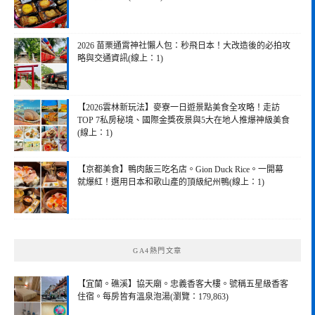
2026 苗栗通霄神社懶人包：秒飛日本！大改造後的必拍攻
略與交通資訊(線上：1)
【2026雲林新玩法】麥寮一日遊景點美食全攻略！走訪
TOP 7私房秘境、國際金獎夜景與5大在地人推爆神級美食
(線上：1)
【京都美食】鴨肉飯三吃名店。Gion Duck Rice。一開幕
就爆紅！選用日本和歌山產的頂級紀州鴨(線上：1)
GA4熱門文章
【宜蘭。礁溪】協天廟。忠義香客大樓。號稱五星級香客
住宿。每房皆有溫泉泡湯(瀏覽：179,863)