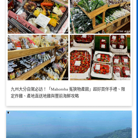
九州大分自駕必訪！「Mahoroba 菟狹物產館」超好買伴手禮、限
定炸雞、產地直送地雞與豐前海鮮攻略