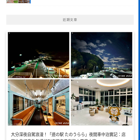
近期文章
大分深夜自駕浪漫！「道の駅 たのうらら」夜間車中泊實記：店