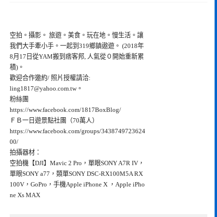
空拍。攝影。 旅遊。美食。玩在地。慢生活。讓
我們大手牽小手。一起到319鄉鎮遨遊。 (2018年
8月17日從YAM搬到痞客邦, 人氣從０開始重新累
積)。
歡迎合作邀約/ 照片授權請洽:
ling1817@yahoo.com.tw
。
粉絲團
https://www.facebook.com/1817BoxBlog/
ＦＢ一日遊景點社團（70萬人）
https://www.facebook.com/groups/3438749723624
00/
拍攝器材：
空拍機【DJI】Mavic 2 Pro，單眼SONY A7R IV，
單眼SONY a77，類單SONY DSC-RX100M5A RX
100V，GoPro，手機Apple iPhone X ，Apple iPho
ne Xs MAX