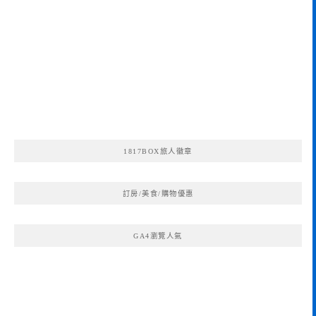
1817BOX旅人徽章
訂房/美食/購物優惠
GA4瀏覽人氣