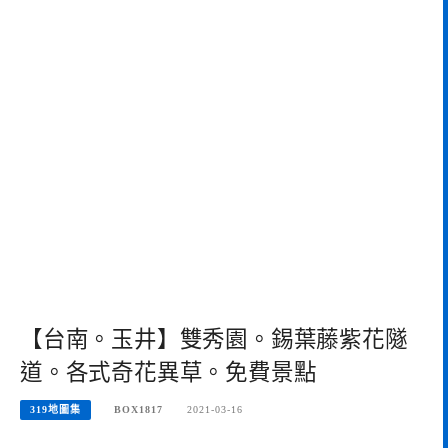
【台南。玉井】雙秀園。錫葉藤紫花隧
道。各式奇花異草。免費景點
319地圖集
BOX1817
2021-03-16