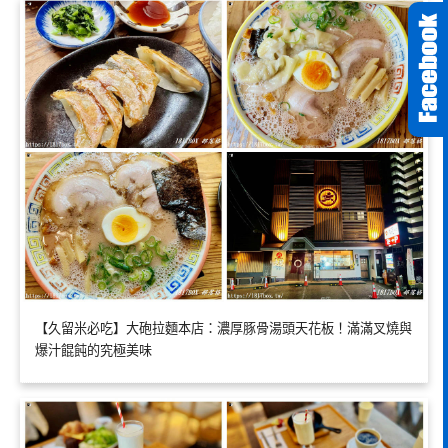
【久留米必吃】大砲拉麵本店：濃厚豚骨湯頭天花板！滿滿叉燒與
爆汁餛飩的究極美味