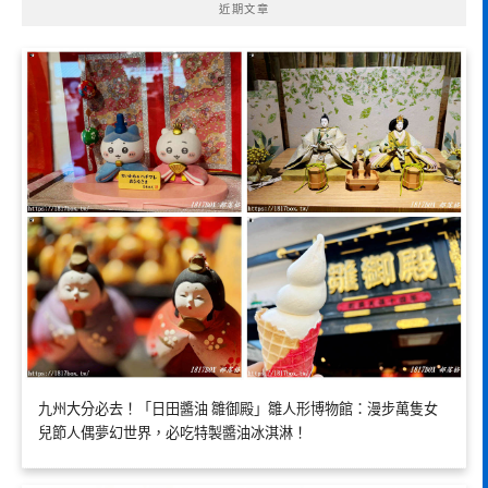
近期文章
九州大分必去！「日田醬油 雛御殿」雛人形博物館：漫步萬隻女
兒節人偶夢幻世界，必吃特製醬油冰淇淋！