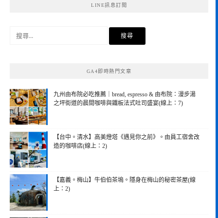
LINE訊息訂閱
搜
尋
關
鍵
GA4即時熱門文章
字:
九州由布院必吃推薦｜bread, espresso & 由布院：漫步湯
之坪街道的晨間咖啡與鐵板法式吐司盛宴(線上：7)
【台中。清水】高美燈塔《遇見你之前》。由員工宿舍改
造的咖啡店(線上：2)
【嘉義。梅山】牛伯伯茶塢。隱身在梅山的秘密茶屋(線
上：2)