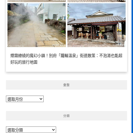
煙霧繚繞的魔幻小鎮！別府「鐵輪溫泉」街道散策：不泡湯也能超
好玩的旅行地圖
彙整
彙
整
分類
分