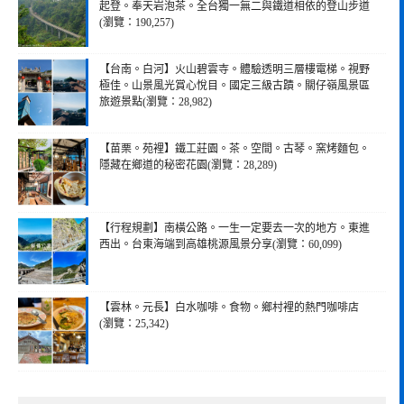
起登。奉天岩泡茶。全台獨一無二與鐵道相依的登山步道
(瀏覽：190,257)
【台南。白河】火山碧雲寺。體驗透明三層樓電梯。視野
極佳。山景風光賞心悅目。國定三級古蹟。關仔嶺風景區
旅遊景點(瀏覽：28,982)
【苗栗。苑裡】鐵工莊園。茶。空間。古琴。窯烤麵包。
隱藏在鄉道的秘密花園(瀏覽：28,289)
【行程規劃】南橫公路。一生一定要去一次的地方。東進
西出。台東海端到高雄桃源風景分享(瀏覽：60,099)
【雲林。元長】白水咖啡。食物。鄉村裡的熱門咖啡店
(瀏覽：25,342)