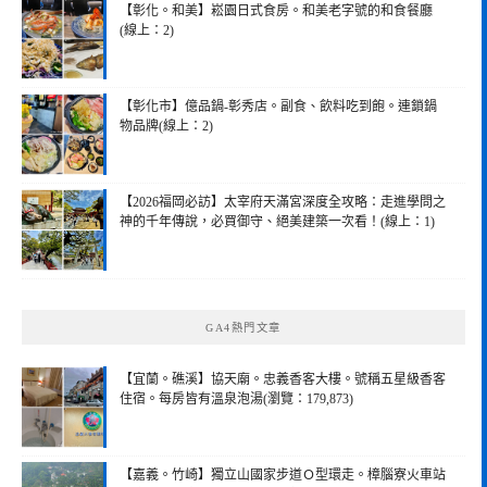
【彰化。和美】崧園日式食房。和美老字號的和食餐廳
(線上：2)
【彰化市】億品鍋-彰秀店。副食、飲料吃到飽。連鎖鍋
物品牌(線上：2)
【2026福岡必訪】太宰府天滿宮深度全攻略：走進學問之
神的千年傳說，必買御守、絕美建築一次看！(線上：1)
GA4熱門文章
【宜蘭。礁溪】協天廟。忠義香客大樓。號稱五星級香客
住宿。每房皆有溫泉泡湯(瀏覽：179,873)
【嘉義。竹崎】獨立山國家步道Ｏ型環走。樟腦寮火車站