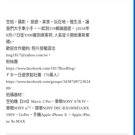
空拍。攝影。 旅遊。美食。玩在地。慢生活。讓
我們大手牽小手。一起到319鄉鎮遨遊。 (2018年
8月17日從YAM搬到痞客邦, 人氣從０開始重新累
積)。
歡迎合作邀約/ 照片授權請洽:
ling1817@yahoo.com.tw
。
粉絲團
https://www.facebook.com/1817BoxBlog/
ＦＢ一日遊景點社團（70萬人）
https://www.facebook.com/groups/3438749723624
00/
拍攝器材：
空拍機【DJI】Mavic 2 Pro，單眼SONY A7R IV，
單眼SONY a77，類單SONY DSC-RX100M5A RX
100V，GoPro，手機Apple iPhone X ，Apple iPho
ne Xs MAX