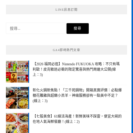
LINE訊息訂閱
搜
尋
關
鍵
GA4即時熱門文章
字:
【2026 福岡必逛】Nintendo FUKUOKA 攻略：不只有瑪
利歐！皮克敏迷必衝的限定驚喜與熱門周邊大公開(線
上：3)
彰化火鍋新焦點！「三千苑鍋物」開箱真實評價：必點爆
棚花雕雞與超嫩小羔羊，神級服務卻有一點美中不足？
(線上：3)
【七股美食】61線活海產！新鮮美味不踩雷，便宜大碗的
在地人氣海鮮餐廳！(線上：2)