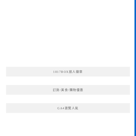
1817BOX旅人徽章
訂房/美食/購物優惠
GA4瀏覽人氣