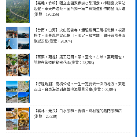
【嘉義。竹崎】獨立山國家步道Ｏ型環走。樟腦寮火車站
起登。奉天岩泡茶。全台獨一無二與鐵道相依的登山步道
(瀏覽：190,256)
【台南。白河】火山碧雲寺。體驗透明三層樓電梯。視野
極佳。山景風光賞心悅目。國定三級古蹟。關仔嶺風景區
旅遊景點(瀏覽：28,974)
【苗栗。苑裡】鐵工莊園。茶。空間。古琴。窯烤麵包。
隱藏在鄉道的秘密花園(瀏覽：28,283)
【行程規劃】南橫公路。一生一定要去一次的地方。東進
西出。台東海端到高雄桃源風景分享(瀏覽：60,094)
【雲林。元長】白水咖啡。食物。鄉村裡的熱門咖啡店
(瀏覽：25,339)