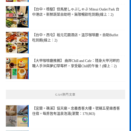
【台中。梧棲】但馬屋しゃぶしゃぶ Mitsui Outlet Park 台
中港店。新鮮蔬菜自助吧。無限暢飲吃到飽(線上：2)
【台中。西屯】裕元花園酒店。溫莎咖啡廳。自助Buffet
吃到飽(線上：2)
【大甲咖啡廳推薦】 曲岸Chill and Cafe：隱身大甲河畔的
職人手沖與夢幻草莓杯，享受最Chill的午後！(線上：2)
GA4熱門文章
【宜蘭。礁溪】協天廟。忠義香客大樓。號稱五星級香客
住宿。每房皆有溫泉泡湯(瀏覽：179,863)