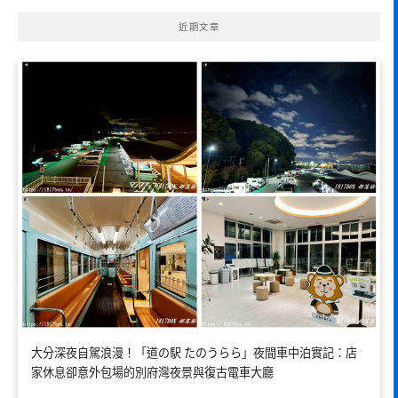
近期文章
大分深夜自駕浪漫！「道の駅 たのうらら」夜間車中泊實記：店
家休息卻意外包場的別府灣夜景與復古電車大廳