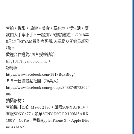
空拍。攝影。 旅遊。美食。玩在地。慢生活。讓
我們大手牽小手。一起到319鄉鎮遨遊。 (2018年
8月17日從YAM搬到痞客邦, 人氣從０開始重新累
積)。
歡迎合作邀約/ 照片授權請洽:
ling1817@yahoo.com.tw
。
粉絲團
https://www.facebook.com/1817BoxBlog/
ＦＢ一日遊景點社團（70萬人）
https://www.facebook.com/groups/3438749723624
00/
拍攝器材：
空拍機【DJI】Mavic 2 Pro，單眼SONY A7R IV，
單眼SONY a77，類單SONY DSC-RX100M5A RX
100V，GoPro，手機Apple iPhone X ，Apple iPho
ne Xs MAX