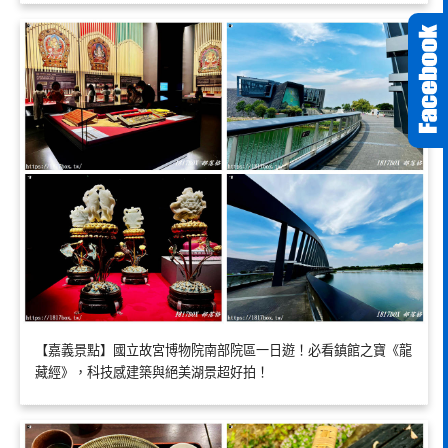
【嘉義景點】國立故宮博物院南部院區一日遊！必看鎮館之寶《龍
藏經》，科技感建築與絕美湖景超好拍！