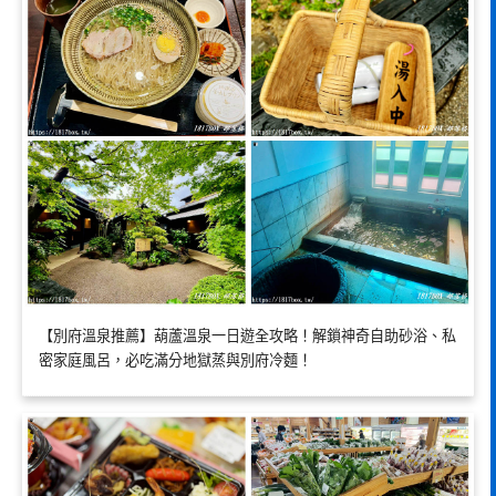
【別府溫泉推薦】葫蘆溫泉一日遊全攻略！解鎖神奇自助砂浴、私
密家庭風呂，必吃滿分地獄蒸與別府冷麵！