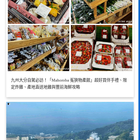
九州大分自駕必訪！「Mahoroba 菟狹物產館」超好買伴手禮、限
定炸雞、產地直送地雞與豐前海鮮攻略