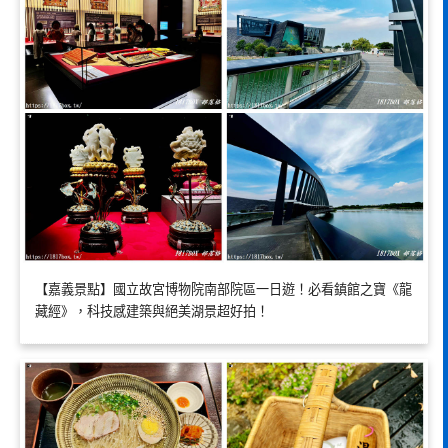
【嘉義景點】國立故宮博物院南部院區一日遊！必看鎮館之寶《龍
藏經》，科技感建築與絕美湖景超好拍！