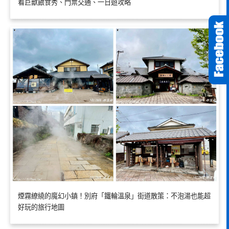
看巨獸餵食秀、門票交通、一日遊攻略
煙霧繚繞的魔幻小鎮！別府「鐵輪溫泉」街道散策：不泡湯也能超
好玩的旅行地圖