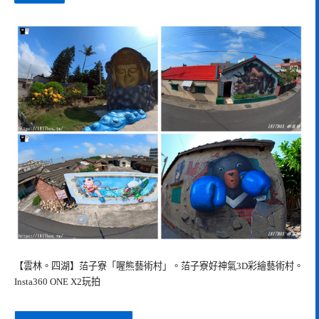
【雲林。四湖】萡子寮「喔熊藝術村」。萡子寮好神氣3D彩繪藝術村。
Insta360 ONE X2玩拍