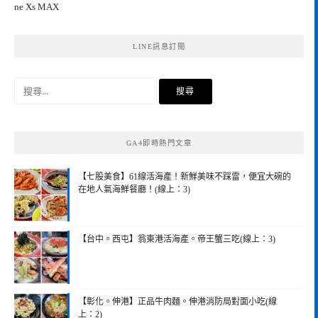
ne Xs MAX
LINE訊息訂閱
搜
尋
關
鍵
GA4即時熱門文章
字:
【七股美食】61線活海產！新鮮美味不踩雷，便宜大碗的
在地人氣海鮮餐廳！(線上：3)
【台中。西屯】翁東港活海產。帝王蟹三吃(線上：3)
【彰化。伸港】正品牛肉麵。伸港消防局對面小吃(線
上：2)