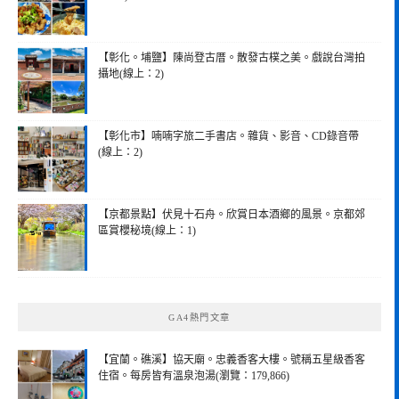
【彰化。埔鹽】陳尚登古厝。散發古樸之美。戲說台灣拍
攝地(線上：2)
【彰化市】喃喃字旅二手書店。雜貨、影音、CD錄音帶
(線上：2)
【京都景點】伏見十石舟。欣賞日本酒鄉的風景。京都郊
區賞櫻秘境(線上：1)
GA4熱門文章
【宜蘭。礁溪】協天廟。忠義香客大樓。號稱五星級香客
住宿。每房皆有溫泉泡湯(瀏覽：179,866)