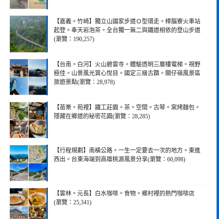
【嘉義。竹崎】獨立山國家步道Ｏ型環走。樟腦寮火車站
起登。奉天岩泡茶。全台獨一無二與鐵道相依的登山步道
(瀏覽：190,257)
【台南。白河】火山碧雲寺。體驗透明三層樓電梯。視野
極佳。山景風光賞心悅目。國定三級古蹟。關仔嶺風景區
旅遊景點(瀏覽：28,978)
【苗栗。苑裡】鐵工莊園。茶。空間。古琴。窯烤麵包。
隱藏在鄉道的秘密花園(瀏覽：28,285)
【行程規劃】南橫公路。一生一定要去一次的地方。東進
西出。台東海端到高雄桃源風景分享(瀏覽：60,098)
【雲林。元長】白水咖啡。食物。鄉村裡的熱門咖啡店
(瀏覽：25,341)