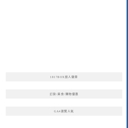
1817BOX旅人徽章
訂房/美食/購物優惠
GA4瀏覽人氣