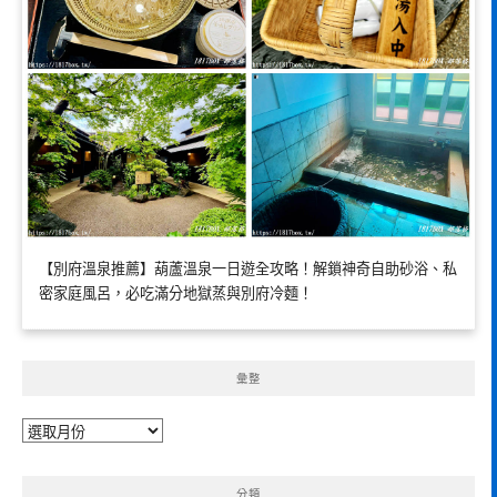
【別府溫泉推薦】葫蘆溫泉一日遊全攻略！解鎖神奇自助砂浴、私
密家庭風呂，必吃滿分地獄蒸與別府冷麵！
彙整
彙
整
分類