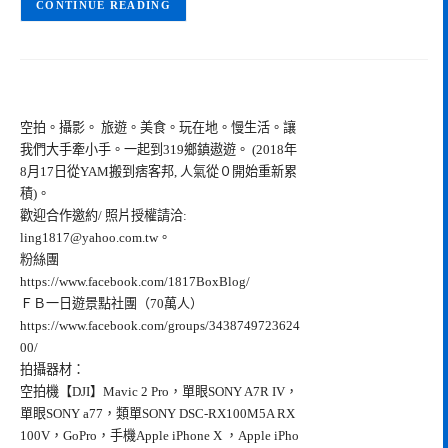
CONTINUE READING
空拍。攝影。 旅遊。美食。玩在地。慢生活。讓
我們大手牽小手。一起到319鄉鎮遨遊。 (2018年
8月17日從YAM搬到痞客邦, 人氣從０開始重新累
積)。
歡迎合作邀約/ 照片授權請洽:
ling1817@yahoo.com.tw
。
粉絲團
https://www.facebook.com/1817BoxBlog/
ＦＢ一日遊景點社團（70萬人）
https://www.facebook.com/groups/3438749723624
00/
拍攝器材：
空拍機【DJI】Mavic 2 Pro，單眼SONY A7R IV，
單眼SONY a77，類單SONY DSC-RX100M5A RX
100V，GoPro，手機Apple iPhone X ，Apple iPho