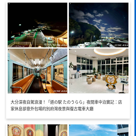
大分深夜自駕浪漫！「道の駅 たのうらら」夜間車中泊實記：店
家休息卻意外包場的別府灣夜景與復古電車大廳