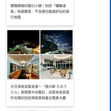
煙霧繚繞的魔幻小鎮！別府「鐵輪溫
泉」街道散策：不泡湯也能超好玩的旅
行地圖
大分深夜自駕浪漫！「道の駅 たのう
らら」夜間車中泊實記：店家休息卻意
外包場的別府灣夜景與復古電車大廳