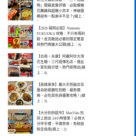
彰化火鍋新焦點！「三千苑鍋
物」開箱真實評價：必點爆棚
花雕雞與超嫩小羔羊，神級服
務卻有一點美中不足？(線上：
5)
【2026 福岡必逛】Nintendo
FUKUOKA 攻略：不只有瑪利
歐！皮克敏迷必衝的限定驚喜
與熱門周邊大公開(線上：4)
【台南。永康】阿麗阿珍大灣
花生糖。三代祖傳名店。僅此
一家別無分號。熱門排隊店(線
上：4)
【高雄美食】義大天悅飯店百
匯自助餐廳吃到飽：最新價
格、必吃菜色與優惠攻略！(線
上：3)
【大分別府超市】MaxValu 別
府上原店 24小時營業！必買大
分伴手禮、半價熟食、免稅退
稅全指南(線上：2)