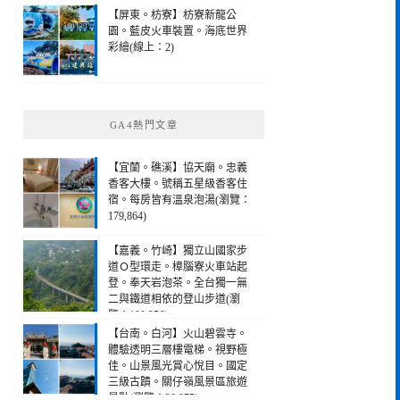
【屏東。枋寮】枋寮新龍公
園。藍皮火車裝置。海底世界
彩繪(線上：2)
GA4熱門文章
【宜蘭。礁溪】協天廟。忠義
香客大樓。號稱五星級香客住
宿。每房皆有溫泉泡湯(瀏覽：
179,864)
【嘉義。竹崎】獨立山國家步
道Ｏ型環走。樟腦寮火車站起
登。奉天岩泡茶。全台獨一無
二與鐵道相依的登山步道(瀏
覽：190,256)
【台南。白河】火山碧雲寺。
體驗透明三層樓電梯。視野極
佳。山景風光賞心悅目。國定
三級古蹟。關仔嶺風景區旅遊
景點(瀏覽：28,975)