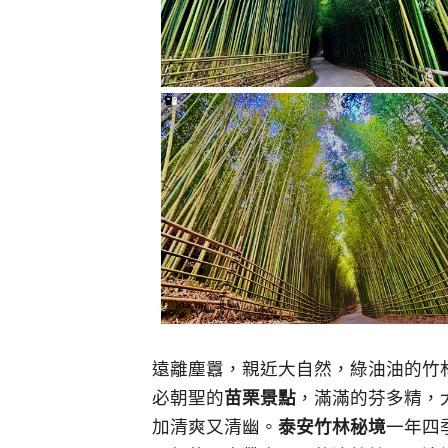
遠離塵囂，親近大自然，綠油油的竹
必朝聖的
苗栗景點
，滿滿的芬多精，
加清爽又清幽。
泰安竹林秘境
一年四