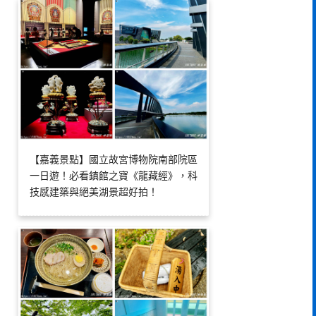
【嘉義景點】國立故宮博物院南部院區
一日遊！必看鎮館之寶《龍藏經》，科
技感建築與絕美湖景超好拍！