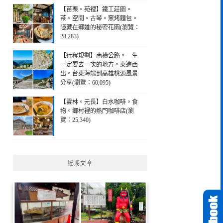
【苗栗。苑裡】鐵工莊園。
茶。空間。古琴。窯烤麵包。
隱藏在鄉道的秘密花園(瀏覽：
28,283)
【行程規劃】南橫公路。一生
一定要去一次的地方。東進西
出。台東海端到高雄桃源風景
分享(瀏覽：60,095)
【雲林。元長】白水咖啡。食
物。鄉村裡的熱門咖啡店(瀏
覽：25,340)
近期文章