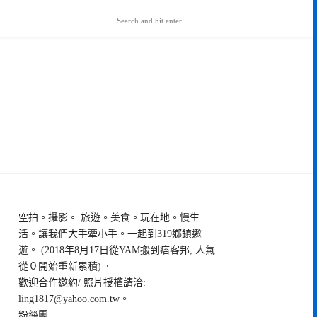
空拍。攝影。 旅遊。美食。玩在地。慢生
活。讓我們大手牽小手。一起到319鄉鎮遨
遊。 (2018年8月17日從YAM搬到痞客邦, 人氣
從０開始重新累積)。
歡迎合作邀約/ 照片授權請洽:
ling1817@yahoo.com.tw
。
粉絲團