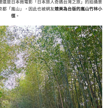
裡還是日本微電影「日本旅人奇遇台灣之旅」的拍攝景
京都「嵐山」，因此也被網友
媲美為台版的嵐山竹林小
徑
。