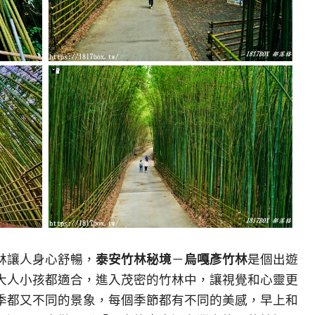
林讓人身心舒暢，
泰安竹林秘境
－
烏嘎彥竹林
是個出遊
大人小孩都適合，進入茂密的竹林中，讓視覺和心靈更
季都又不同的景象，每個季節都有不同的美感，早上和