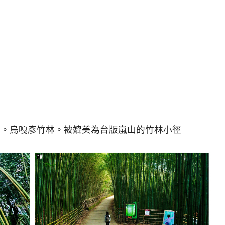
境。烏嘎彥竹林。被媲美為台版嵐山的竹林小徑