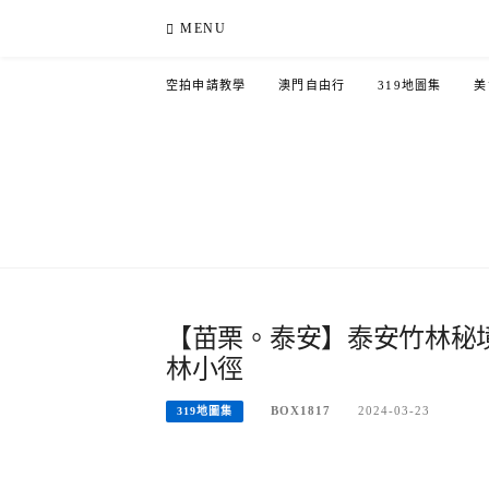
Skip
MENU
to
content
空拍申請教學
澳門自由行
319地圖集
美
【苗栗。泰安】泰安竹林秘
林小徑
BOX1817
2024-03-23
319地圖集