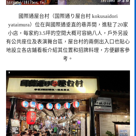
國際通屋台村（国際通り屋台村 kokusaidori
yataimura）位在與國際通垂直的巷弄間，進駐了20家
小店，每家約3.5坪的空間大概可容納八人，戶外另設
有公共座位及表演舞台區，屋台村的兩側出入口也貼心
地設立各店鋪看板介紹其位置和招牌料理，方便顧客參
考。