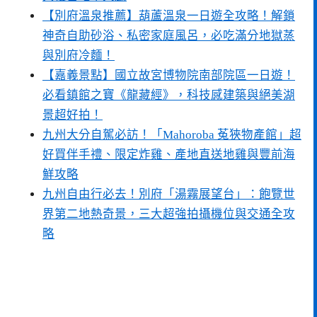
【別府溫泉推薦】葫蘆溫泉一日遊全攻略！解鎖
神奇自助砂浴、私密家庭風呂，必吃滿分地獄蒸
與別府冷麵！
【嘉義景點】國立故宮博物院南部院區一日遊！
必看鎮館之寶《龍藏經》，科技感建築與絕美湖
景超好拍！
九州大分自駕必訪！「Mahoroba 菟狹物產館」超
好買伴手禮、限定炸雞、產地直送地雞與豐前海
鮮攻略
九州自由行必去！別府「湯霧展望台」：飽覽世
界第二地熱奇景，三大超強拍攝機位與交通全攻
略