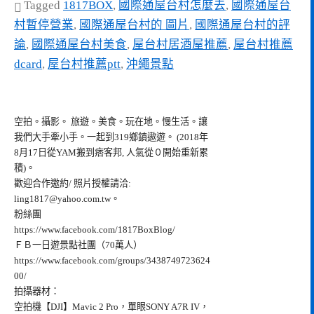
Tagged
1817BOX
,
國際通屋台村怎麼去
,
國際通屋台
村暫停營業
,
國際通屋台村的 圖片
,
國際通屋台村的評
論
,
國際通屋台村美食
,
屋台村居酒屋推薦
,
屋台村推薦
dcard
,
屋台村推薦ptt
,
沖繩景點
空拍。攝影。 旅遊。美食。玩在地。慢生活。讓
我們大手牽小手。一起到319鄉鎮遨遊。 (2018年
8月17日從YAM搬到痞客邦, 人氣從０開始重新累
積)。
歡迎合作邀約/ 照片授權請洽:
ling1817@yahoo.com.tw
。
粉絲團
https://www.facebook.com/1817BoxBlog/
ＦＢ一日遊景點社團（70萬人）
https://www.facebook.com/groups/3438749723624
00/
拍攝器材：
空拍機【DJI】Mavic 2 Pro，單眼SONY A7R IV，