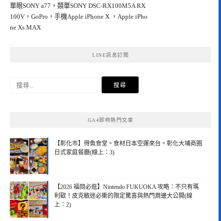
單眼SONY a77，類單SONY DSC-RX100M5A RX
100V，GoPro，手機Apple iPhone X ，Apple iPho
ne Xs MAX
LINE訊息訂閱
搜
尋
關
鍵
GA4即時熱門文章
字:
【彰化市】得魚食堂。食材日本空運來台。彰化大埔商圈
日式家庭餐廳(線上：3)
【2026 福岡必逛】Nintendo FUKUOKA 攻略：不只有瑪
利歐！皮克敏迷必衝的限定驚喜與熱門周邊大公開(線
上：2)