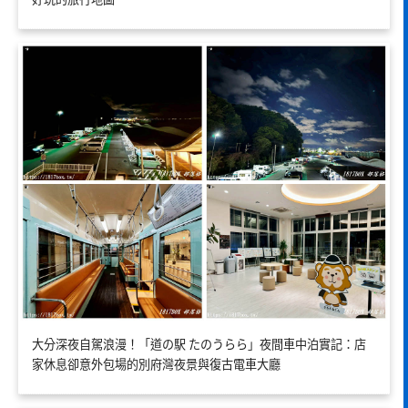
大分深夜自駕浪漫！「道の駅 たのうらら」夜間車中泊實記：店
家休息卻意外包場的別府灣夜景與復古電車大廳