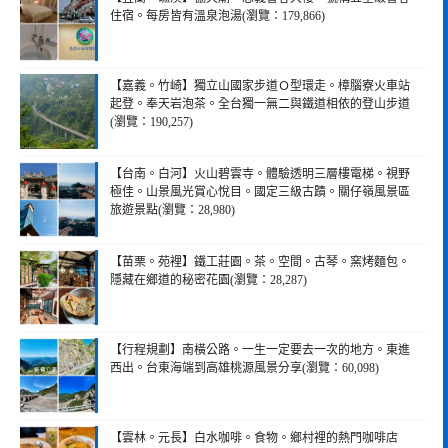
住宿。每房皆有溫泉泡湯(瀏覽：179,866)
【嘉義。竹崎】獨立山國家步道Ｏ型環走。樟腦寮火車站
起登。奉天岩泡茶。全台獨一無二與鐵道相依的登山步道
(瀏覽：190,257)
【台南。白河】火山碧雲寺。體驗透明三層樓電梯。視野
極佳。山景風光賞心悅目。國定三級古蹟。關仔嶺風景區
旅遊景點(瀏覽：28,980)
【苗栗。苑裡】鐵工莊園。茶。空間。古琴。窯烤麵包。
隱藏在鄉道的秘密花園(瀏覽：28,287)
【行程規劃】南橫公路。一生一定要去一次的地方。東進
西出。台東海端到高雄桃源風景分享(瀏覽：60,098)
【雲林。元長】白水咖啡。食物。鄉村裡的熱門咖啡店