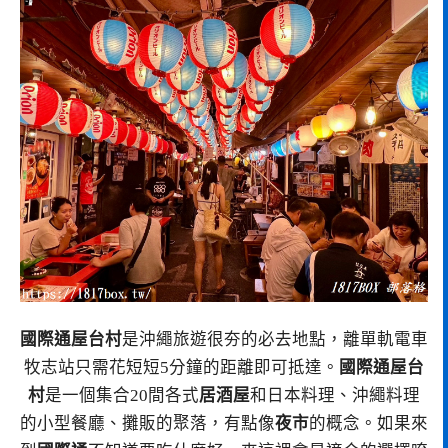
國際通屋台村
是沖繩旅遊很夯的必去地點，離單軌電車
牧志站只需花短短5分鐘的距離即可抵達。
國際通屋台
村
是一個集合20間各式
居酒屋
和日本料理、沖繩料理
的小型餐廳、攤販的聚落，有點像
夜市
的概念。如果來