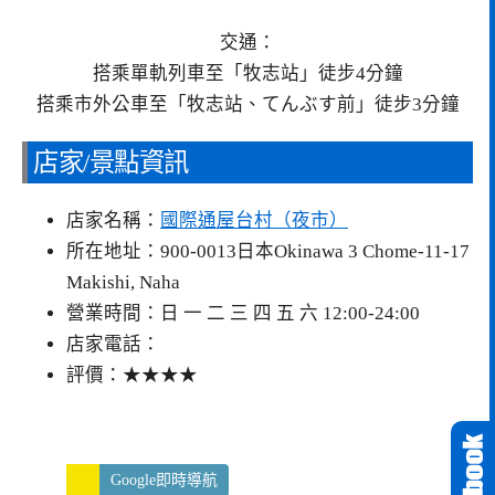
交通：
搭乘單軌列車至「牧志站」徒步4分鐘
搭乘市外公車至「牧志站、てんぶす前」徒步3分鐘
店家/景點資訊
店家名稱：
國際通屋台村（夜市）
所在地址：900-0013日本Okinawa 3 Chome-11-17
Makishi, Naha
營業時間：日 一 二 三 四 五 六 12:00-24:00
店家電話：
評價：★★★★
Google即時導航