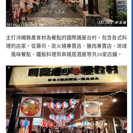
主打沖繩縣產食材為餐點的國際通屋台村，包含各式料
理的店家，從壽司、炭火燒專賣店、豬肉專賣店、琉球
風味餐點、鐵板料理到串燒居酒屋等共20家店舖。