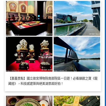
【嘉義景點】國立故宮博物院南部院區一日遊！必看鎮館之寶《龍
藏經》，科技感建築與絕美湖景超好拍！