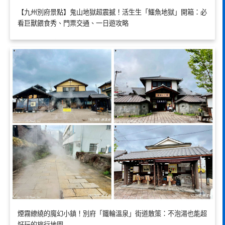
【九州別府景點】鬼山地獄超震撼！活生生「鱷魚地獄」開箱：必
看巨獸餵食秀、門票交通、一日遊攻略
煙霧繚繞的魔幻小鎮！別府「鐵輪溫泉」街道散策：不泡湯也能超
好玩的旅行地圖