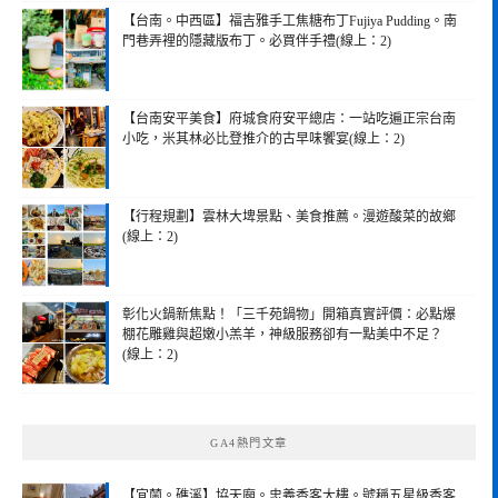
【台南。中西區】福吉雅手工焦糖布丁Fujiya Pudding。南
門巷弄裡的隱藏版布丁。必買伴手禮(線上：2)
【台南安平美食】府城食府安平總店：一站吃遍正宗台南
小吃，米其林必比登推介的古早味饗宴(線上：2)
【行程規劃】雲林大埤景點、美食推薦。漫遊酸菜的故鄉
(線上：2)
彰化火鍋新焦點！「三千苑鍋物」開箱真實評價：必點爆
棚花雕雞與超嫩小羔羊，神級服務卻有一點美中不足？
(線上：2)
GA4熱門文章
【宜蘭。礁溪】協天廟。忠義香客大樓。號稱五星級香客