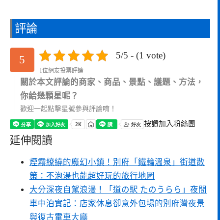
評論
5/5 - (1 vote)
5
1位網友投票評論
關於本文評論的商家、商品、景點、議題、方法，
你給幾顆星呢？
歡迎一起點擊星號參與評論唷！
按讚加入粉絲團
延伸閱讀
煙霧繚繞的魔幻小鎮！別府「鐵輪溫泉」街道散
策：不泡湯也能超好玩的旅行地圖
大分深夜自駕浪漫！「道の駅 たのうらら」夜間
車中泊實記：店家休息卻意外包場的別府灣夜景
與復古電車大廳