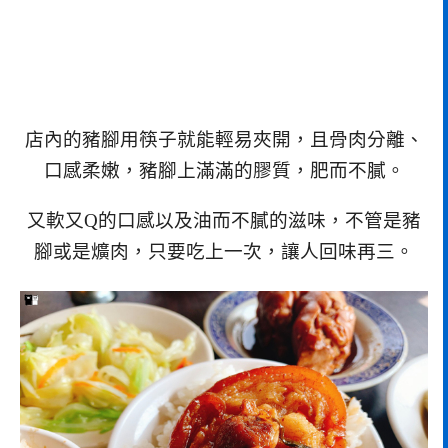
店內的豬腳用筷子就能輕易夾開，且骨肉分離、
口感柔嫩，豬腳上滿滿的膠質，肥而不膩。
又軟又Q的口感以及油而不膩的滋味，不管是豬
腳或是爌肉，只要吃上一次，讓人回味再三。