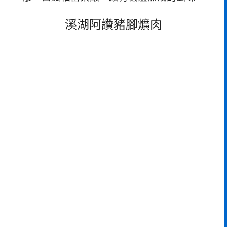
溪湖阿讚豬腳爌肉