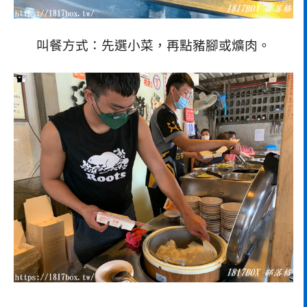
叫餐方式：先選小菜，再點豬腳或爌肉。