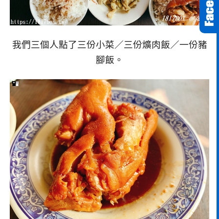
我們三個人點了三份小菜／三份爌肉飯／一份豬
腳飯。