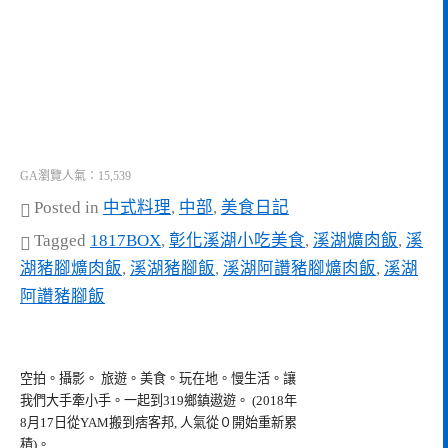
GA瀏覽人氣：15,539
Posted in
中式料理
,
中部
,
美食日記
Tagged
1817BOX
,
彰化溪湖小吃美食
,
溪湖爌肉飯
,
溪
湖豬腳爌肉飯
,
溪湖豬腳飯
,
溪湖阿讚豬腳爌肉飯
,
溪湖
阿讚豬腳飯
空拍。攝影。 旅遊。美食。玩在地。慢生活。讓
我們大手牽小手。一起到319鄉鎮遨遊。 (2018年
8月17日從YAM搬到痞客邦, 人氣從０開始重新累
積)。