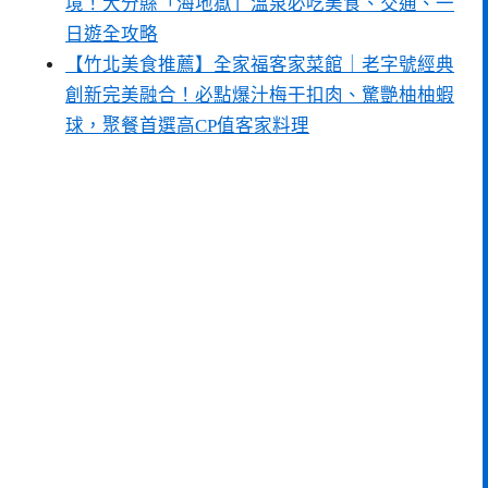
境！大分縣「海地獄」溫泉必吃美食、交通、一
日遊全攻略
【竹北美食推薦】全家福客家菜館｜老字號經典
創新完美融合！必點爆汁梅干扣肉、驚艷柚柚蝦
球，聚餐首選高CP值客家料理