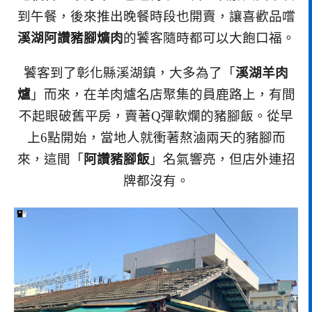
到午餐，後來推出晚餐時段也開賣，讓喜歡品嚐
溪湖阿讚豬腳爌肉
的饕客隨時都可以大飽口福。
饕客到了彰化縣溪湖鎮，大多為了「
溪湖羊肉
爐
」而來，在羊肉爐名店聚集的員鹿路上，有間
不起眼破舊平房，賣著Q彈軟爛的豬腳飯。從早
上6點開始，當地人就衝著熬滷兩天的豬腳而
來，這間「
阿讚豬腳飯
」名氣響亮，但店外連招
牌都沒有。