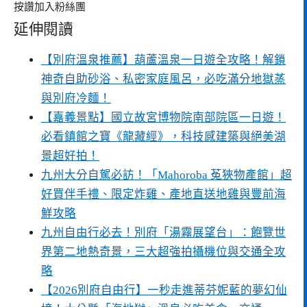
按讚加入粉絲團
延伸閱讀
【別府溫泉推薦】葫蘆溫泉一日遊全攻略！解鎖
神奇自助砂浴、私密家庭風呂，必吃滿分地獄蒸
與別府冷麵！
【嘉義景點】國立故宮博物院南部院區一日遊！
必看鎮館之寶《龍藏經》，科技感建築與絕美湖
景超好拍！
九州大分自駕必訪！「Mahoroba 菟狹物產館」超
好買伴手禮、限定炸雞、產地直送地雞與豐前海
鮮攻略
九州自由行必去！別府「湯霧展望台」：飽覽世
界第二地熱奇景，三大超強拍攝機位與交通全攻
略
【2026別府自由行】一秒走進蒂芬妮藍的夢幻仙