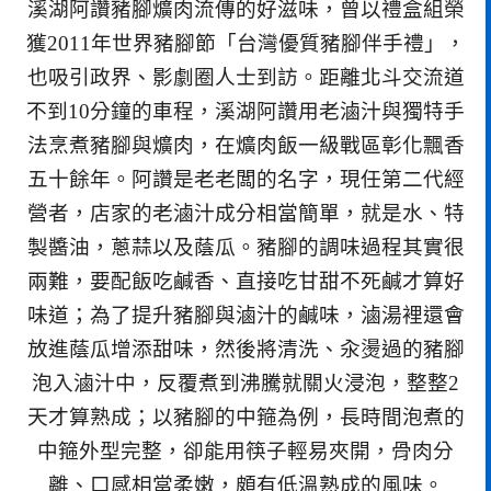
溪湖阿讚豬腳爌肉流傳的好滋味，曾以禮盒組榮
獲2011年世界豬腳節「台灣優質豬腳伴手禮」，
也吸引政界、影劇圈人士到訪。距離北斗交流道
不到10分鐘的車程，溪湖阿讚用老滷汁與獨特手
法烹煮豬腳與爌肉，在爌肉飯一級戰區彰化飄香
五十餘年。阿讚是老老闆的名字，現任第二代經
營者，店家的老滷汁成分相當簡單，就是水、特
製醬油，蔥蒜以及蔭瓜。豬腳的調味過程其實很
兩難，要配飯吃鹹香、直接吃甘甜不死鹹才算好
味道；為了提升豬腳與滷汁的鹹味，滷湯裡還會
放進蔭瓜增添甜味，然後將清洗、汆燙過的豬腳
泡入滷汁中，反覆煮到沸騰就關火浸泡，整整2
天才算熟成；以豬腳的中箍為例，長時間泡煮的
中箍外型完整，卻能用筷子輕易夾開，骨肉分
離、口感相當柔嫩，頗有低溫熟成的風味。