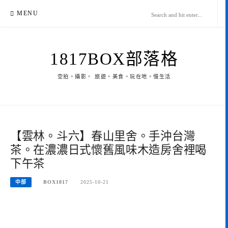
Skip
MENU
to
content
1817BOX部落格
空拍。攝影。 旅遊。美食。玩在地。慢生活
【雲林。斗六】春山里舍。手沖台灣
茶。在濃濃日式懷舊風味木造房舍裡喝
下午茶
中部
BOX1817
2025-10-21