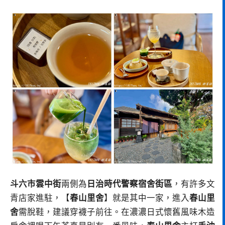
斗六市雲中街
兩側為
日治時代警察宿舍街區
，有許多文
青店家進駐，【
春山里舍
】就是其中一家，進入
春山里
舍
需脫鞋，建議穿襪子前往。在濃濃日式懷舊風味木造