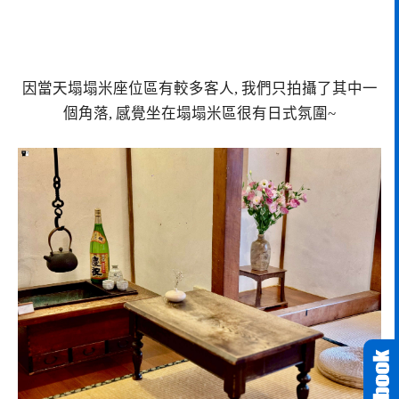
因當天塌塌米座位區有較多客人, 我們只拍攝了其中一
個角落, 感覺坐在塌塌米區很有日式氛圍~