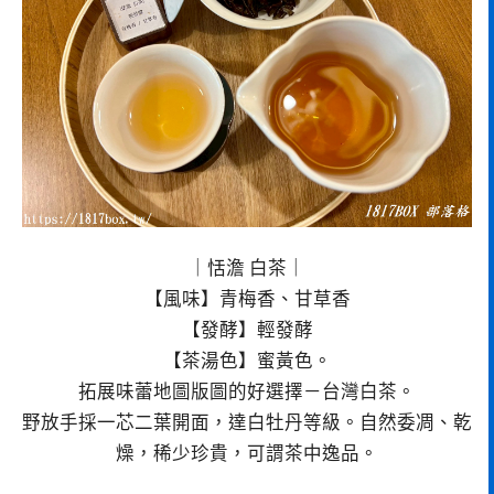
｜恬澹 白茶｜
【風味】青梅香、甘草香
【發酵】輕發酵
【茶湯色】蜜黃色。
拓展味蕾地圖版圖的好選擇－台灣白茶。
野放手採一芯二葉開面，達白牡丹等級。自然委凋、乾
燥，稀少珍貴，可謂茶中逸品。