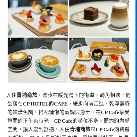
入住
青埔商旅
，漫步在暖光灑下的街道，轉角相遇一間
坐落在
CP HOTEL的CAFE
，緩步向前走進，乾淨無瑕
的裝潢色調，搭配慵懶的藍調與爵士，在
CP Cafe
享受
悠閒的下午茶時光。
CP Cafe
的坐位不多，簡約的內部
空間，讓人感到舒適，入住
青埔商旅
來
CP Cafe
消費還