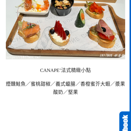
CANAPE’法式精緻小點
煙醺鮭魚／蜜桃甜椒／義式蠟腸／香橙蜜芥大蝦／漿果
酸奶／堅果