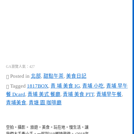
GA瀏覽人氣：427
Posted in
北部
,
甜點午茶
,
美食日記
Tagged
1817BOX
,
青 埔 美食 IG
,
青埔 小吃
,
青埔 早午
餐 Dcard
,
青埔 美式 餐廳
,
青埔 美食 PTT
,
青埔早午餐
,
青埔美食
,
青塘 園 咖啡廳
空拍。攝影。 旅遊。美食。玩在地。慢生活。讓
我們大手牽小手。一起到319鄉鎮遨遊。 (2018年