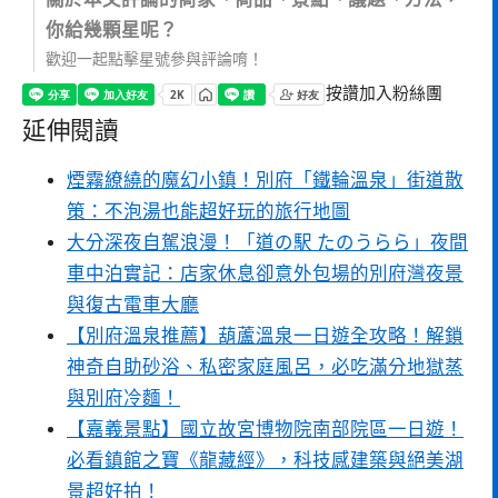
你給幾顆星呢？
歡迎一起點擊星號參與評論唷！
按讚加入粉絲團
延伸閱讀
煙霧繚繞的魔幻小鎮！別府「鐵輪溫泉」街道散
策：不泡湯也能超好玩的旅行地圖
大分深夜自駕浪漫！「道の駅 たのうらら」夜間
車中泊實記：店家休息卻意外包場的別府灣夜景
與復古電車大廳
【別府溫泉推薦】葫蘆溫泉一日遊全攻略！解鎖
神奇自助砂浴、私密家庭風呂，必吃滿分地獄蒸
與別府冷麵！
【嘉義景點】國立故宮博物院南部院區一日遊！
必看鎮館之寶《龍藏經》，科技感建築與絕美湖
景超好拍！