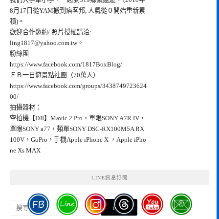
8月17日從YAM搬到痞客邦, 人氣從０開始重新累
積)。
歡迎合作邀約/ 照片授權請洽:
ling1817@yahoo.com.tw
。
粉絲團
https://www.facebook.com/1817BoxBlog/
ＦＢ一日遊景點社團（70萬人）
https://www.facebook.com/groups/3438749723624
00/
拍攝器材：
空拍機【DJI】Mavic 2 Pro，單眼SONY A7R IV，
單眼SONY a77，類單SONY DSC-RX100M5A RX
100V，GoPro，手機Apple iPhone X ，Apple iPho
ne Xs MAX
LINE訊息訂閱
搜
尋