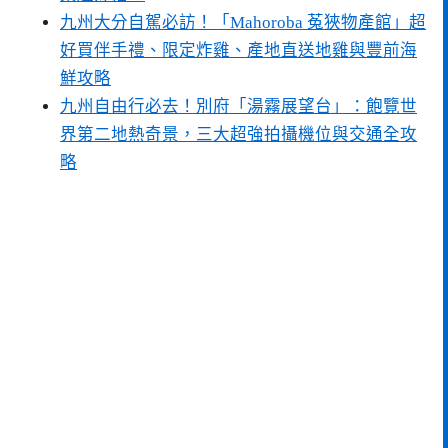
九州大分自駕必訪！「Mahoroba 菟狹物產館」超
好買伴手禮、限定炸雞、產地直送地雞與豐前海
鮮攻略
九州自由行必去！別府「湯霧展望台」：飽覽世
界第二地熱奇景，三大超強拍攝機位與交通全攻
略