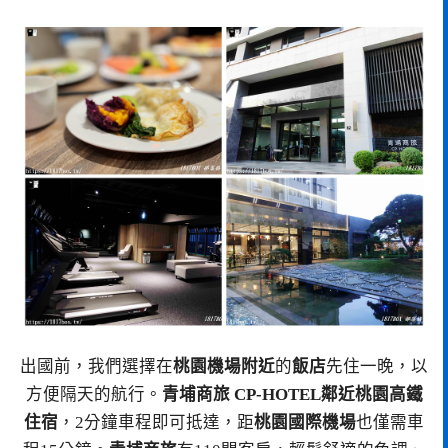
出國前，我們選擇在
桃園機場附近
的
飯店
先住一晚，以
方便隔天的航行。
青埔商旅 CP-HOTEL鄰近桃園高鐵
住宿
，2分鐘車程即可抵達，距
桃園國際機場
也僅需車