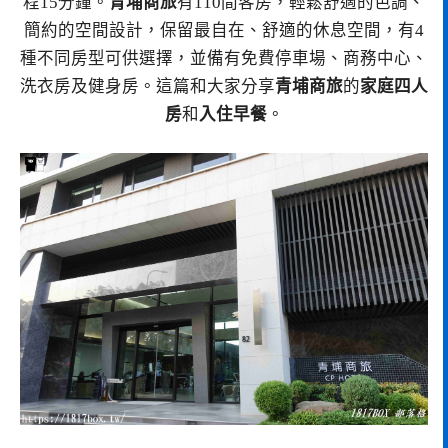
程15分鐘。
青埔商旅
有110間客房，輕鬆舒適的色調、
簡約的空間設計，保留最自在、舒適的休息空間，有4
種不同房型可供選擇，並備有免費停車場、商務中心、
洗衣房及健身房。這篇和大家分享
青埔商旅
的
家庭四人
房
和
入住早餐
。