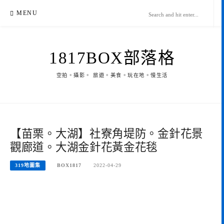
Skip
MENU
to
content
1817BOX部落格
空拍。攝影。 旅遊。美食。玩在地。慢生活
【苗栗。大湖】社寮角堤防。金針花景
觀廊道。大湖金針花黃金花毯
319地圖集
BOX1817
2022-04-29