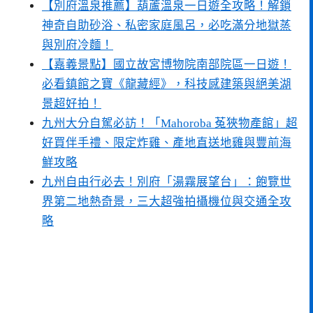
【別府溫泉推薦】葫蘆溫泉一日遊全攻略！解鎖
神奇自助砂浴、私密家庭風呂，必吃滿分地獄蒸
與別府冷麵！
【嘉義景點】國立故宮博物院南部院區一日遊！
必看鎮館之寶《龍藏經》，科技感建築與絕美湖
景超好拍！
九州大分自駕必訪！「Mahoroba 菟狹物產館」超
好買伴手禮、限定炸雞、產地直送地雞與豐前海
鮮攻略
九州自由行必去！別府「湯霧展望台」：飽覽世
界第二地熱奇景，三大超強拍攝機位與交通全攻
略