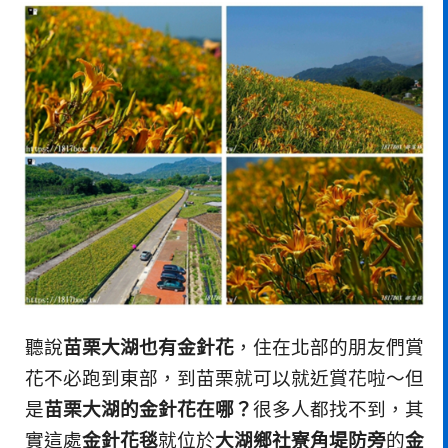
聽說
苗栗大湖也有金針花
，住在北部的朋友們賞
花不必跑到東部，到苗栗就可以就近賞花啦～但
是
苗栗大湖的金針花在哪？
很多人都找不到，其
實這處
金針花毯
就位於
大湖鄉社寮角堤防旁
的
金