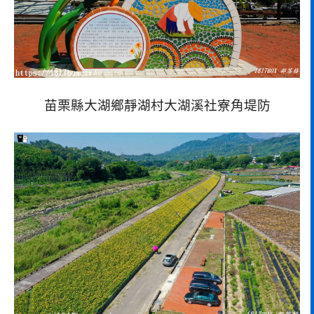
苗栗縣大湖鄉靜湖村大湖溪社寮角堤防