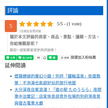
評論
5/5 - (1 vote)
5
1位網友投票評論
關於本文評論的商家、商品、景點、議題、方法，
你給幾顆星呢？
歡迎一起點擊星號參與評論唷！
按讚加入粉絲團
延伸閱讀
煙霧繚繞的魔幻小鎮！別府「鐵輪溫泉」街道散
策：不泡湯也能超好玩的旅行地圖
大分深夜自駕浪漫！「道の駅 たのうらら」夜間
車中泊實記：店家休息卻意外包場的別府灣夜景
與復古電車大廳