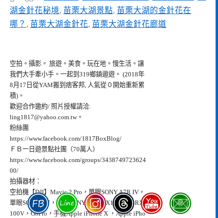
湖金針花秘境
,
苗栗大湖景點
,
苗栗大湖的金針花在
哪？
,
苗栗大湖金針花
,
苗栗大湖金針花廊道
空拍。攝影。 旅遊。美食。玩在地。慢生活。讓
我們大手牽小手。一起到319鄉鎮遨遊。 (2018年
8月17日從YAM搬到痞客邦, 人氣從０開始重新累
積)。
歡迎合作邀約/ 照片授權請洽:
ling1817@yahoo.com.tw
。
粉絲團
https://www.facebook.com/1817BoxBlog/
ＦＢ一日遊景點社團（70萬人）
https://www.facebook.com/groups/3438749723624
00/
拍攝器材：
空拍機【DJI】Mavic 2 Pro，單眼SONY A7R IV，
單眼SONY a77，類單SONY DSC-RX100M5A RX
100V，GoPro，手機Apple iPhone X ，Apple iPho