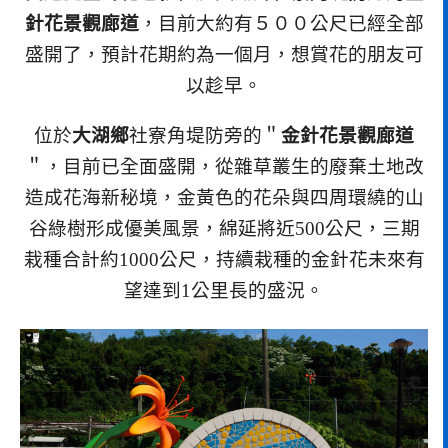
針花景觀廊道
，目前大約有５００公尺已經全部
盛開了，預計花期約為一個月，想賞花的朋友可
以趁早。
位於
大湖鄉
社寮角堤防旁的＂
金針花景觀廊道
＂，目前已全面盛開，從雜草叢生的廢棄土地改
造成花海新秘境，金黃色的花朵與四周環繞的山
谷綠樹形成優美風景，綿延將近500公尺，三期
栽種合計約1000公尺，持續栽種的金針花未來有
望達到1公里長的盛況。