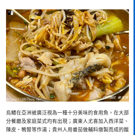
烏鱧在亞洲被廣泛視為一種十分美味的食用魚，在大部
分餐廳及家庭菜式均有出現；廣東人尤喜加入西洋菜、
陳皮、鴨腎等作湯；貴州人用番茄做輔料燉製而成的酸