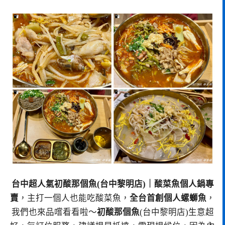
台中超人氣初酸那個魚(台中黎明店)｜酸菜魚個人鍋專
賣
，主打一個人也能吃酸菜魚，
全台首創個人螺螄魚
，
我們也來品嚐看看啦～
初酸那個魚
(台中黎明店)生意超