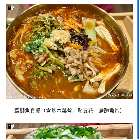
螺獅魚套餐（含基本菜盤／豬五花／烏醴魚片）