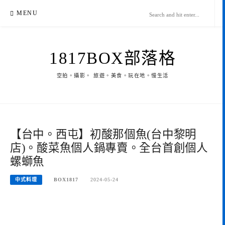
Skip
MENU
to
content
1817BOX部落格
空拍。攝影。 旅遊。美食。玩在地。慢生活
【台中。西屯】初酸那個魚(台中黎明
店)。酸菜魚個人鍋專賣。全台首創個人
螺螄魚
中式料理
BOX1817
2024-05-24