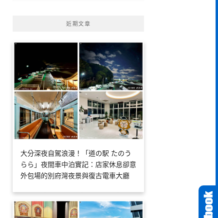
近期文章
大分深夜自駕浪漫！「道の駅 たのう
らら」夜間車中泊實記：店家休息卻意
外包場的別府灣夜景與復古電車大廳