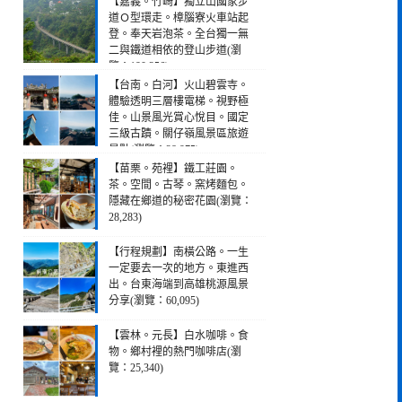
【嘉義。竹崎】獨立山國家步
道Ｏ型環走。樟腦寮火車站起
登。奉天岩泡茶。全台獨一無
二與鐵道相依的登山步道(瀏
覽：190,256)
【台南。白河】火山碧雲寺。
體驗透明三層樓電梯。視野極
佳。山景風光賞心悅目。國定
三級古蹟。關仔嶺風景區旅遊
景點(瀏覽：28,975)
【苗栗。苑裡】鐵工莊園。
茶。空間。古琴。窯烤麵包。
隱藏在鄉道的秘密花園(瀏覽：
28,283)
【行程規劃】南橫公路。一生
一定要去一次的地方。東進西
出。台東海端到高雄桃源風景
分享(瀏覽：60,095)
【雲林。元長】白水咖啡。食
物。鄉村裡的熱門咖啡店(瀏
覽：25,340)