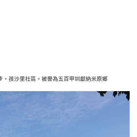
步。孩沙里社區。被譽為五百甲圳獻納米原鄉