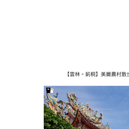
【雲林。莿桐】美麗農村散