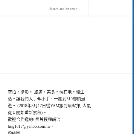
空拍。攝影。 旅遊。美食。玩在地。慢生
活。讓我們大手牽小手。一起到319鄉鎮遨
遊。 (2018年8月17日從YAM搬到痞客邦, 人氣
從０開始重新累積)。
歡迎合作邀約/ 照片授權請洽:
ling1817@yahoo.com.tw
。
粉絲團