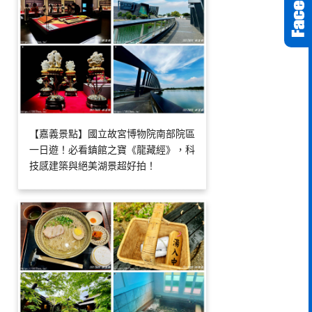
【嘉義景點】國立故宮博物院南部院區
一日遊！必看鎮館之寶《龍藏經》，科
技感建築與絕美湖景超好拍！