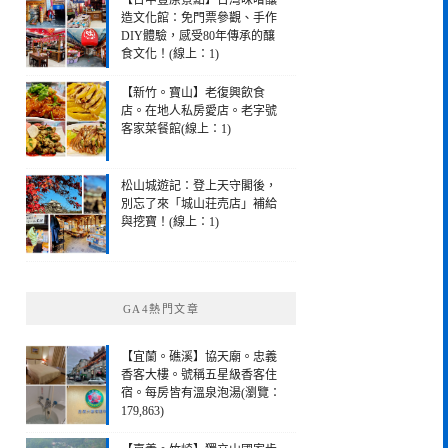
【台中豐原景點】台灣味噌釀
造文化館：免門票參觀、手作
DIY體驗，感受80年傳承的釀
食文化！(線上：1)
【新竹。寶山】老復興飲食
店。在地人私房愛店。老字號
客家菜餐館(線上：1)
松山城遊記：登上天守閣後，
別忘了來「城山荘売店」補給
與挖寶！(線上：1)
GA4熱門文章
【宜蘭。礁溪】協天廟。忠義
香客大樓。號稱五星級香客住
宿。每房皆有溫泉泡湯(瀏覽：
179,863)