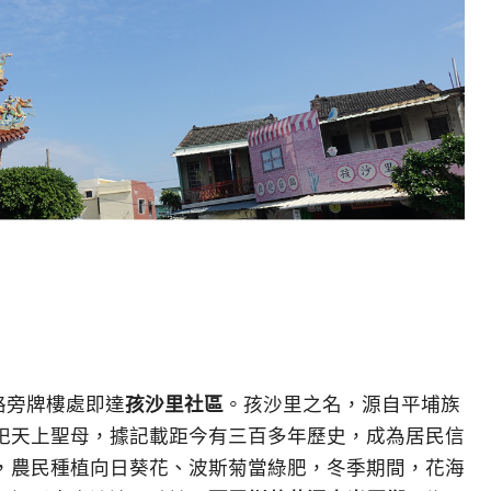
路旁牌樓處即達
孩沙里社區
。孩沙里之名，源自平埔族
祀天上聖母，據記載距今有三百多年歷史，成為居民信
，農民種植向日葵花、波斯菊當綠肥，冬季期間，花海