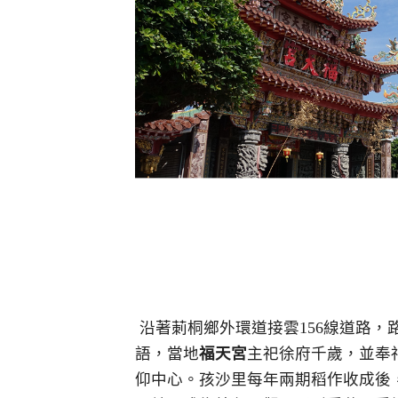
沿著莿桐鄉外環道接雲156線道路，
語，當地
福天宮
主祀徐府千歲，並奉
仰中心。孩沙里每年兩期稻作收成後