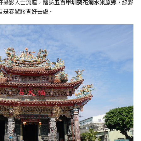
好攝影人士流連，踏訪
五百甲圳葵花濁水米原鄉
，綠野
自是春遊踏青好去處。