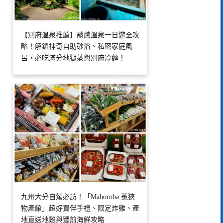
【別府溫泉推薦】葫蘆溫泉一日遊全攻
略！解鎖神奇自助砂浴、私密家庭風
呂，必吃滿分地獄蒸與別府冷麵！
九州大分自駕必訪！「Mahoroba 菟狹
物產館」超好買伴手禮、限定炸雞、產
地直送地雞與豐前海鮮攻略