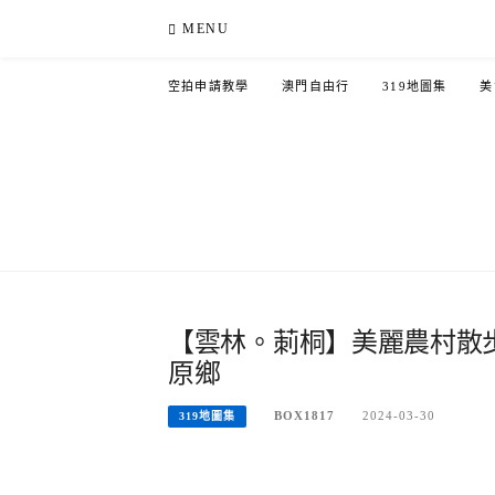
Skip
MENU
to
content
空拍申請教學
澳門自由行
319地圖集
美
【雲林。莿桐】美麗農村散
原鄉
BOX1817
2024-03-30
319地圖集