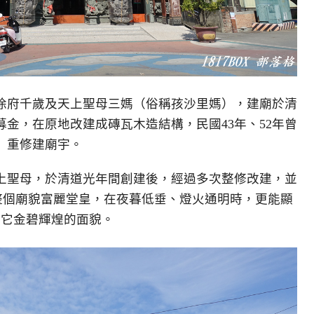
徐府千歲及天上聖母三媽（俗稱孩沙里媽），建廟於清
金，在原地改建成磚瓦木造結構，民國43年、52年曾
重修建廟宇。
上聖母，於清道光年間創建後，經過多次整修改建，並
 整個廟貌富麗堂皇，在夜暮低垂、燈火通明時，更能顯
出它金碧輝煌的面貌。