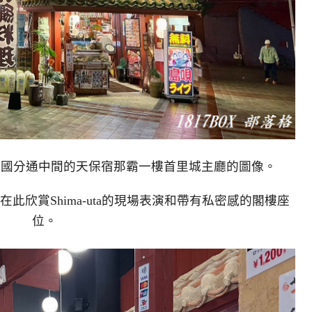
是國分通中間的天保宿那霸一樓首里城主廳的圖像。
此欣賞Shima-uta的現場表演和帶有私密感的閣樓座
位。