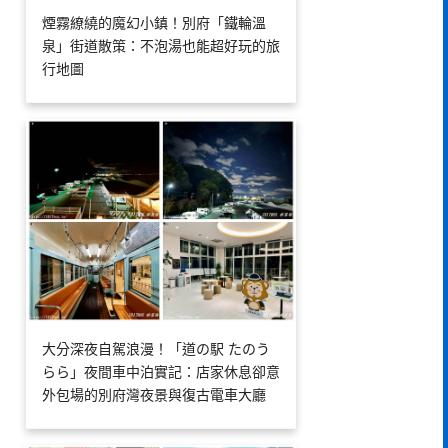
煙霧繚繞的魔幻小鎮！別府「鐵輪溫
泉」街道散策：不泡湯也能超好玩的旅
行地圖
大分深夜自駕浪漫！「道の駅 たのう
らら」夜間車中泊實記：店家休息卻意
外包場的別府灣夜景與復古電車大廳