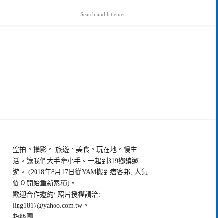
空拍。攝影。 旅遊。美食。玩在地。慢生
活。讓我們大手牽小手。一起到319鄉鎮遨
遊。 (2018年8月17日從YAM搬到痞客邦, 人氣
從０開始重新累積)。
歡迎合作邀約/ 照片授權請洽:
ling1817@yahoo.com.tw
。
粉絲團