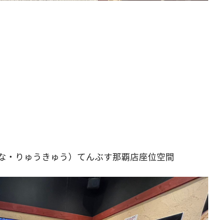
はな・りゅうきゅう）てんぶす那覇店座位空間