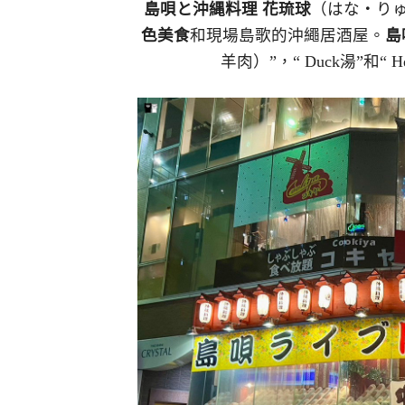
島唄と沖縄料理 花琉球
（はな・り
色美食
和現場島歌的沖繩居酒屋。
島
羊肉）”，“ Duck湯”和