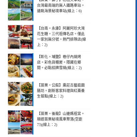
【屏東。獅子】枋山火車站。
台灣最南端的無人鐵路車站。
遠眺海景秘境車站(線上：6)
【台南。永康】阿麗阿珍大灣
花生糖。三代祖傳名店。僅此
一家別無分號。熱門排隊店(線
上：2)
【彰化。埔鹽】巷仔內燒烤
店。彩色貨櫃屋。隱藏在鄉
間。必點招牌雪燒(線上：2)
【苗栗。公館】棗莊古藝庭園
膳坊。創新客家料理與紅棗養
生餐點(線上：2)
【苗栗。後龍】山邊媽祖宮。
順遊苗栗秘境風車聚落(空距
73)(線上：2)