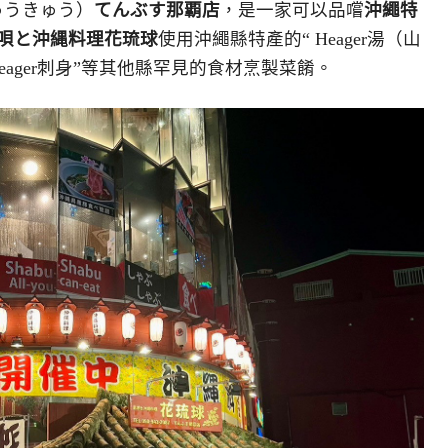
ゅうきゅう）
てんぶす那覇店
，是一家可以品嚐
沖繩特
唄と沖縄料理花琉球
使用沖繩縣特產的“ Heager湯（山
“ Heager刺身”等其他縣罕見的食材烹製菜餚。