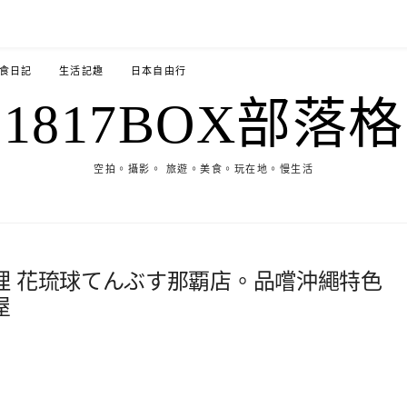
食日記
生活記趣
日本自由行
1817BOX部落格
空拍。攝影。 旅遊。美食。玩在地。慢生活
理 花琉球てんぶす那覇店。品嚐沖繩特色
屋