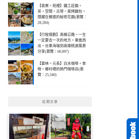
【苗栗。苑裡】鐵工莊園。
茶。空間。古琴。窯烤麵包。
隱藏在鄉道的秘密花園(瀏覽：
28,284)
【行程規劃】南橫公路。一生
一定要去一次的地方。東進西
出。台東海端到高雄桃源風景
分享(瀏覽：60,097)
【雲林。元長】白水咖啡。食
物。鄉村裡的熱門咖啡店(瀏
覽：25,340)
近期文章