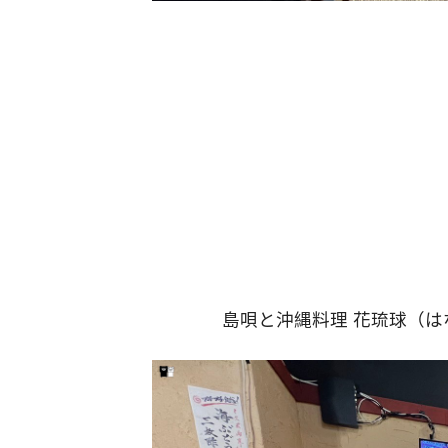
島唄と沖縄料理 花琉球（