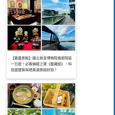
【嘉義景點】國立故宮博物院南部院區
一日遊！必看鎮館之寶《龍藏經》，科
技感建築與絕美湖景超好拍！