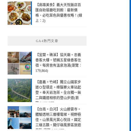
【高雄美食】義大天悅飯店百
匯自助餐廳吃到飽：最新價
格、必吃菜色與優惠攻略！(線
上：2)
GA4熱門文章
【宜蘭。礁溪】協天廟。忠義
香客大樓。號稱五星級香客住
宿。每房皆有溫泉泡湯(瀏覽：
179,864)
【嘉義。竹崎】獨立山國家步
道Ｏ型環走。樟腦寮火車站起
登。奉天岩泡茶。全台獨一無
二與鐵道相依的登山步道(瀏
覽：190,257)
【台南。白河】火山碧雲寺。
體驗透明三層樓電梯。視野極
佳。山景風光賞心悅目。國定
三級古蹟。關仔嶺風景區旅遊
景點(瀏覽：28,977)