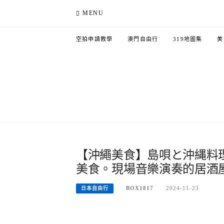
Skip
MENU
to
content
空拍申請教學
澳門自由行
319地圖集
美
【沖繩美食】島唄と沖縄料
美食。現場音樂演奏的居酒
BOX1817
2024-11-23
日本自由行