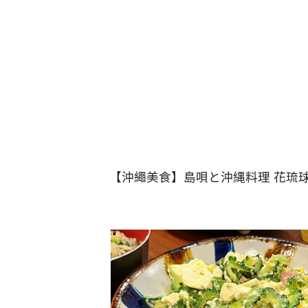
【沖繩美食】島唄と沖縄料理 花琉