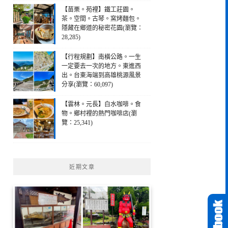
【苗栗。苑裡】鐵工莊園。
茶。空間。古琴。窯烤麵包。
隱藏在鄉道的秘密花園(瀏覽：
28,285)
【行程規劃】南橫公路。一生
一定要去一次的地方。東進西
出。台東海端到高雄桃源風景
分享(瀏覽：60,097)
【雲林。元長】白水咖啡。食
物。鄉村裡的熱門咖啡店(瀏
覽：25,341)
近期文章