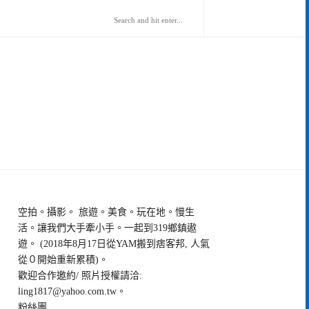
空拍。攝影。 旅遊。美食。玩在地。慢生
活。讓我們大手牽小手。一起到319鄉鎮遨
遊。 (2018年8月17日從YAM搬到痞客邦, 人氣
從０開始重新累積)。
歡迎合作邀約/ 照片授權請洽:
ling1817@yahoo.com.tw
。
粉絲團