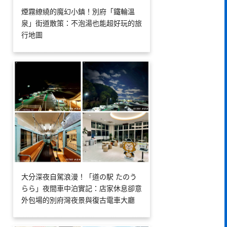
煙霧繚繞的魔幻小鎮！別府「鐵輪溫
泉」街道散策：不泡湯也能超好玩的旅
行地圖
大分深夜自駕浪漫！「道の駅 たのう
らら」夜間車中泊實記：店家休息卻意
外包場的別府灣夜景與復古電車大廳