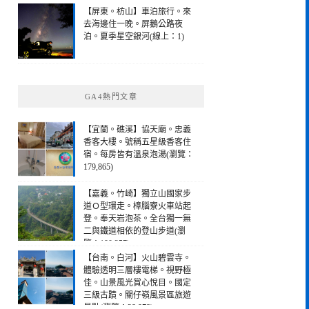
【屏東。枋山】車泊旅行。來
去海邊住一晚。屏鵝公路夜
泊。夏季星空銀河(線上：1)
GA4熱門文章
【宜蘭。礁溪】協天廟。忠義
香客大樓。號稱五星級香客住
宿。每房皆有溫泉泡湯(瀏覽：
179,865)
【嘉義。竹崎】獨立山國家步
道Ｏ型環走。樟腦寮火車站起
登。奉天岩泡茶。全台獨一無
二與鐵道相依的登山步道(瀏
覽：190,257)
【台南。白河】火山碧雲寺。
體驗透明三層樓電梯。視野極
佳。山景風光賞心悅目。國定
三級古蹟。關仔嶺風景區旅遊
景點(瀏覽：28,978)