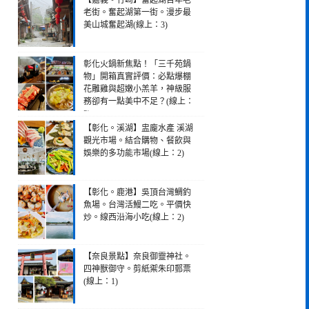
【嘉義。竹崎】奮起湖百年老
老街。奮起湖第一街。漫步最
美山城奮起湖(線上：3)
彰化火鍋新焦點！「三千苑鍋
物」開箱真實評價：必點爆棚
花雕雞與超嫩小羔羊，神級服
務卻有一點美中不足？(線上：
3)
【彰化。溪湖】盅龐水產 溪湖
觀光市場。結合購物、餐飲與
娛樂的多功能市場(線上：2)
【彰化。鹿港】吳頂台灣鯛釣
魚場。台灣活鰻二吃。平價快
炒。線西沿海小吃(線上：2)
【奈良景點】奈良御靈神社。
四神獸御守。剪紙禦朱印郵票
(線上：1)