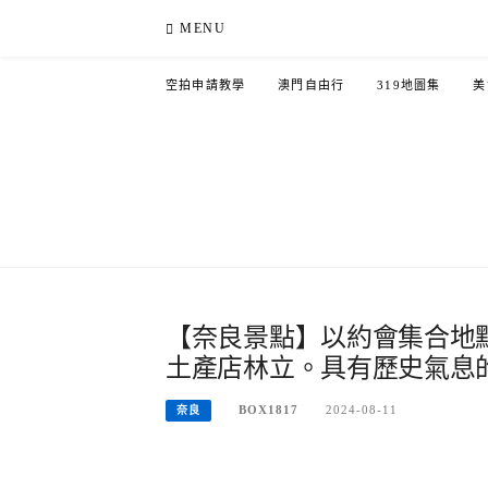
Skip
MENU
to
content
空拍申請教學
澳門自由行
319地圖集
美
【奈良景點】以約會集合地
土產店林立。具有歷史氣息
BOX1817
2024-08-11
奈良