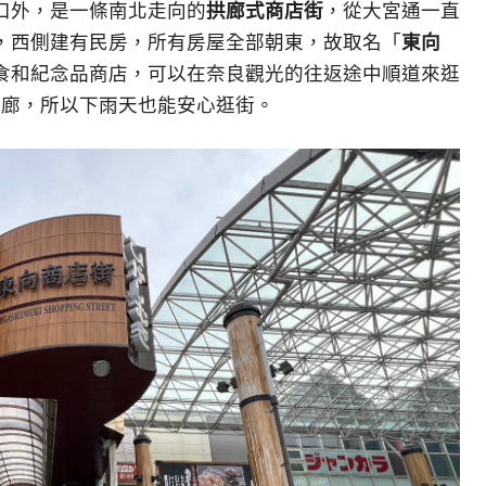
口外，是一條南北走向的
拱廊式商店街
，從大宮通一直
，西側建有民房，所有房屋全部朝東，故取名「
東向
食和紀念品商店，可以在奈良觀光的往返途中順道來逛
拱廊，所以下雨天也能安心逛街。