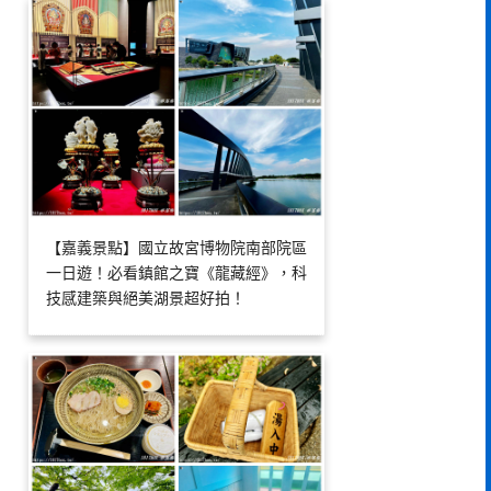
【嘉義景點】國立故宮博物院南部院區
一日遊！必看鎮館之寶《龍藏經》，科
技感建築與絕美湖景超好拍！