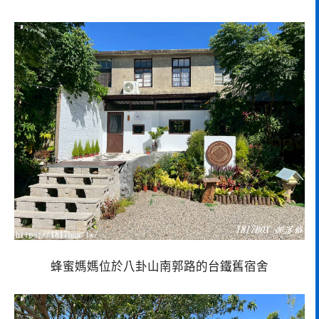
蜂蜜媽媽位於八卦山南郭路的台鐵舊宿舍