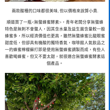
兩款酸種的口味都很美味, 但以價格來說算小貴.
順道買了一瓶<無螫蜂蜜酵素>，青年老闆分享無螫蜂
特色是無刺不會螫人，因其含水量及益生菌含量較一般
蜂蜜多，所以經濟價值也更高，雖然無螫蜂蜜比龍眼蜜
甜度低，但卻具有機酸的獨特香氣，咖啡館人氣飲品之
一的蜂蜜檸檬蘇打即是使用無螫蜂蜜調製而成，有些人
喜歡喝蜂蜜，但又不要太甜，就很適合無螫蜂蜜酵素這
個產品。