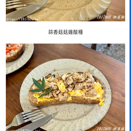
蒜香菇菇雞酸種