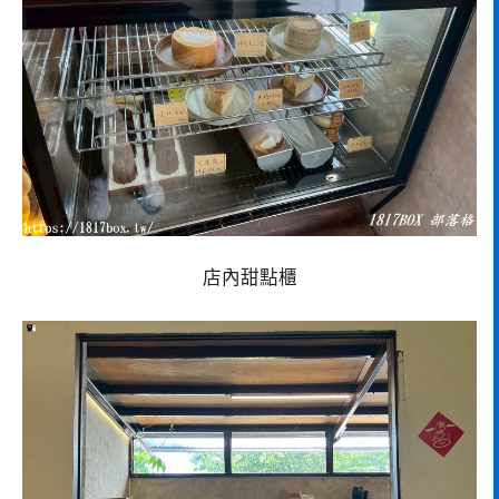
店內甜點櫃