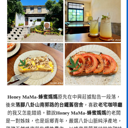
Honey MaMa-蜂蜜媽媽
原先在中興莊據點告一段落，
後來
落腳八卦山南郭路的台鐵舊宿舍
，喜歡
老宅咖啡廳
的我又怎能錯過。聽說
Honey MaMa-蜂蜜媽媽
的老闆
是一對姊妹，也是返鄉青年，嚴選八卦山脈純淨產地，