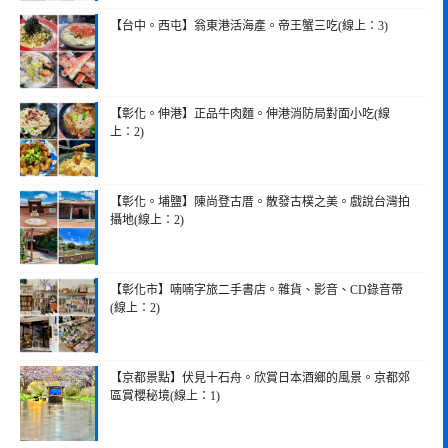
【台中。西屯】翁東港活海產。帝王蟹三吃(線上：3)
【彰化。伸港】正品牛肉麵。伸港消防局對面小吃(線
上：2)
【彰化。埔鹽】陳尚登古厝。散發古樸之美。戲說台灣拍
攝地(線上：2)
【彰化市】喃喃字旅二手書店。雜貨、影音、CD錄音帶
(線上：2)
【京都景點】伏見十石舟。欣賞日本酒鄉的風景。京都郊
區賞櫻秘境(線上：1)