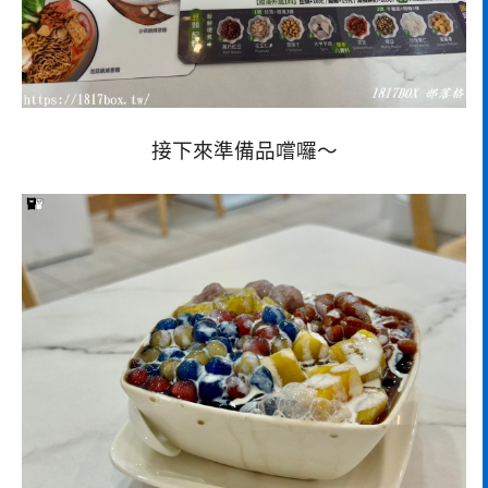
接下來準備品嚐囉～