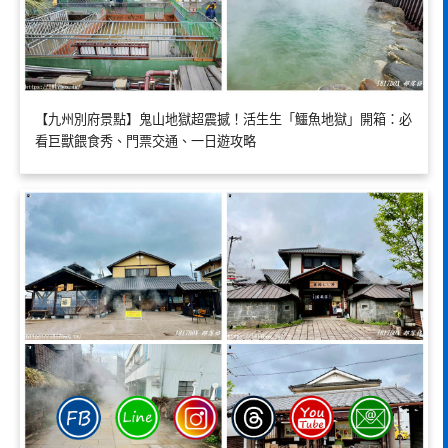
【九州別府景點】鬼山地獄超震撼！活生生「鱷魚地獄」開箱：必
看巨獸餵食秀、門票交通、一日遊攻略