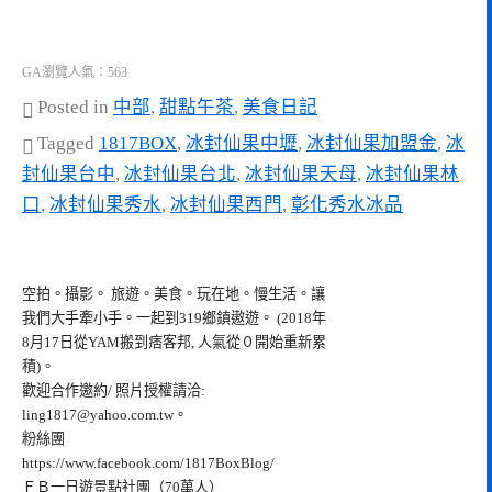
GA瀏覽人氣：563
Posted in
中部
,
甜點午茶
,
美食日記
Tagged
1817BOX
,
冰封仙果中壢
,
冰封仙果加盟金
,
冰
封仙果台中
,
冰封仙果台北
,
冰封仙果天母
,
冰封仙果林
口
,
冰封仙果秀水
,
冰封仙果西門
,
彰化秀水冰品
空拍。攝影。 旅遊。美食。玩在地。慢生活。讓
我們大手牽小手。一起到319鄉鎮遨遊。 (2018年
8月17日從YAM搬到痞客邦, 人氣從０開始重新累
積)。
歡迎合作邀約/ 照片授權請洽:
ling1817@yahoo.com.tw
。
粉絲團
https://www.facebook.com/1817BoxBlog/
ＦＢ一日遊景點社團（70萬人）