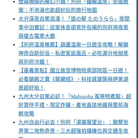
煙霧繚繞的魔幻小鎮！別府「鐵輪溫泉」街道散
策：不泡湯也能超好玩的旅行地圖
大分深夜自駕浪漫！「道の駅 たのうらら」夜間
車中泊實記：店家休息卻意外包場的別府灣夜景
與復古電車大廳
【別府溫泉推薦】葫蘆溫泉一日遊全攻略！解鎖
神奇自助砂浴、私密家庭風呂，必吃滿分地獄蒸
與別府冷麵！
【嘉義景點】國立故宮博物院南部院區一日遊！
必看鎮館之寶《龍藏經》，科技感建築與絕美湖
景超好拍！
九州大分自駕必訪！「Mahoroba 菟狹物產館」超
好買伴手禮、限定炸雞、產地直送地雞與豐前海
鮮攻略
九州自由行必去！別府「湯霧展望台」：飽覽世
界第二地熱奇景，三大超強拍攝機位與交通全攻