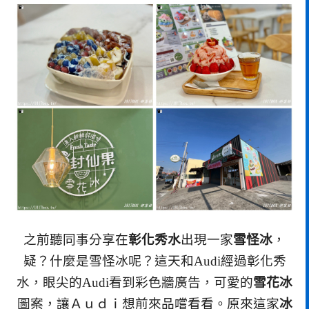
之前聽同事分享在
彰化秀水
出現一家
雪怪冰
，
疑？什麼是雪怪冰呢？這天和Audi經過彰化秀
水，眼尖的Audi看到彩色牆廣告，可愛的
雪花冰
圖案，讓Ａｕｄｉ想前來品嚐看看。原來這家
冰