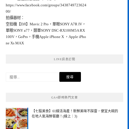
https://www.facebook.com/groups/3438749723624
00/
拍攝器材：
空拍機【DJI】Mavic 2 Pro，單眼SONY A7R IV，
單眼SONY a77，類單SONY DSC-RX100M5A RX
100V，GoPro，手機Apple iPhone X ，Apple iPho
ne Xs MAX
LINE訊息訂閱
搜
尋
關
鍵
GA4即時熱門文章
字:
【七股美食】61線活海產！新鮮美味不踩雷，便宜大碗的
在地人氣海鮮餐廳！(線上：3)