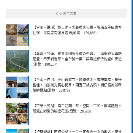
GA4熱門文章
【宜蘭。礁溪】協天廟。忠義香客大樓。號稱五星級香客
住宿。每房皆有溫泉泡湯(瀏覽：179,866)
【嘉義。竹崎】獨立山國家步道Ｏ型環走。樟腦寮火車站
起登。奉天岩泡茶。全台獨一無二與鐵道相依的登山步道
(瀏覽：190,257)
【台南。白河】火山碧雲寺。體驗透明三層樓電梯。視野
極佳。山景風光賞心悅目。國定三級古蹟。關仔嶺風景區
旅遊景點(瀏覽：28,978)
【苗栗。苑裡】鐵工莊園。茶。空間。古琴。窯烤麵包。
隱藏在鄉道的秘密花園(瀏覽：28,285)
【行程規劃】南橫公路。一生一定要去一次的地方。東進