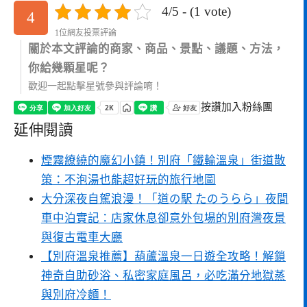
4/5 - (1 vote)
4
1位網友投票評論
關於本文評論的商家、商品、景點、議題、方法，
你給幾顆星呢？
歡迎一起點擊星號參與評論唷！
按讚加入粉絲團
延伸閱讀
煙霧繚繞的魔幻小鎮！別府「鐵輪溫泉」街道散
策：不泡湯也能超好玩的旅行地圖
大分深夜自駕浪漫！「道の駅 たのうらら」夜間
車中泊實記：店家休息卻意外包場的別府灣夜景
與復古電車大廳
【別府溫泉推薦】葫蘆溫泉一日遊全攻略！解鎖
神奇自助砂浴、私密家庭風呂，必吃滿分地獄蒸
與別府冷麵！