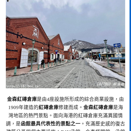
金森紅磚倉庫
是由4座設施所形成的綜合商業設施，由
1909年建造的
紅磚倉庫
修建而成。
金森紅磚倉庫
是海
灣地區的熱門景點。面向海港的紅磚倉庫充滿異國情
調，是
函館最具代表性的景點之一
。充滿歷史感的復古