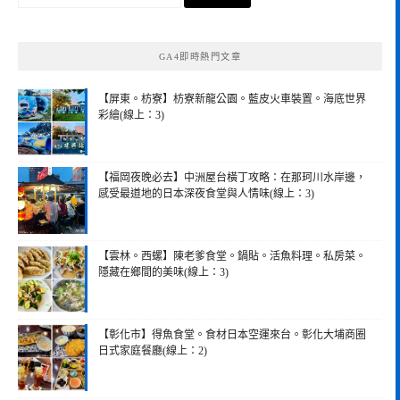
尋
關
鍵
GA4即時熱門文章
字:
【屏東。枋寮】枋寮新龍公園。藍皮火車裝置。海底世界
彩繪(線上：3)
【福岡夜晚必去】中洲屋台橫丁攻略：在那珂川水岸邊，
感受最道地的日本深夜食堂與人情味(線上：3)
【雲林。西螺】陳老爹食堂。鍋貼。活魚料理。私房菜。
隱藏在鄉間的美味(線上：3)
【彰化市】得魚食堂。食材日本空運來台。彰化大埔商圈
日式家庭餐廳(線上：2)