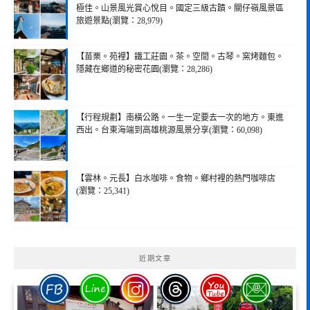
極佳。山景風光賞心悅目。國定三級古蹟。關仔嶺風景區
旅遊景點(瀏覽：28,979)
【苗栗。苑裡】鐵工莊園。茶。空間。古琴。窯烤麵包。
隱藏在鄉道的秘密花園(瀏覽：28,286)
【行程規劃】南橫公路。一生一定要去一次的地方。東進
西出。台東海端到高雄桃源風景分享(瀏覽：60,098)
【雲林。元長】白水咖啡。食物。鄉村裡的熱門咖啡店
(瀏覽：25,341)
近期文章