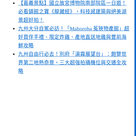
【嘉義景點】國立故宮博物院南部院區一日遊！
必看鎮館之寶《龍藏經》，科技感建築與絕美湖
景超好拍！
九州大分自駕必訪！「Mahoroba 菟狹物產館」超
好買伴手禮、限定炸雞、產地直送地雞與豐前海
鮮攻略
九州自由行必去！別府「湯霧展望台」：飽覽世
界第二地熱奇景，三大超強拍攝機位與交通全攻
略