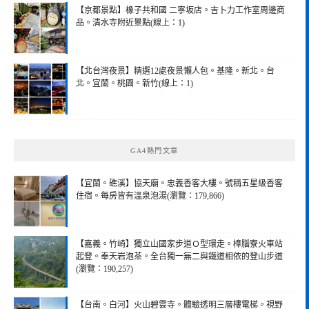
【京都景點】橡子共和國 二寧坂店。吉卜力工作室周邊商
品。清水寺附近景點(線上：1)
【北台灣夜景】精選12處夜景懶人包。基隆。新北。台
北。宜蘭。桃園。新竹(線上：1)
GA4熱門文章
【宜蘭。礁溪】協天廟。忠義香客大樓。號稱五星級香客
住宿。每房皆有溫泉泡湯(瀏覽：179,866)
【嘉義。竹崎】獨立山國家步道Ｏ型環走。樟腦寮火車站
起登。奉天岩泡茶。全台獨一無二與鐵道相依的登山步道
(瀏覽：190,257)
【台南。白河】火山碧雲寺。體驗透明三層樓電梯。視野