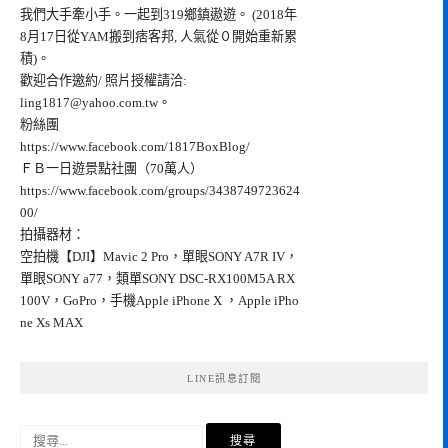
我們大手牽小手。一起到319鄉鎮遨遊。 (2018年
8月17日從YAM搬到痞客邦, 人氣從０開始重新累
積)。
歡迎合作邀約/ 照片授權請洽:
ling1817@yahoo.com.tw
。
粉絲團
https://www.facebook.com/1817BoxBlog/
ＦＢ一日遊景點社團（70萬人）
https://www.facebook.com/groups/3438749723624
00/
拍攝器材：
空拍機【DJI】Mavic 2 Pro，單眼SONY A7R IV，
單眼SONY a77，類單SONY DSC-RX100M5A RX
100V，GoPro，手機Apple iPhone X ，Apple iPho
ne Xs MAX
LINE訊息訂閱
搜