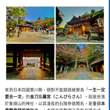
來到日本四國香川縣，絕對不能錯過被譽為「
一生一定
要去一次
」的
金刀比羅宮（こんぴらさん）
。這座坐落
於象頭山的神社，以其漫長的石階參道聞名，是
全日本