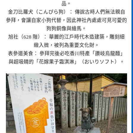
品。
金刀比羅犬（こんぴら狗）： 傳說古時人們無法親自
參拜，會讓自家小狗代替，因此神社內處處可見可愛的
狗狗銅像與繪馬。
旭社（628 階）： 華麗的江戶時代木造建築，雕刻細
緻入微，被列為重要文化財。
表參道美食： 參拜完後必吃香川特產「讚岐烏龍麵」
與超吸睛的「花嫁果子霜淇淋」（おいりソフト）。