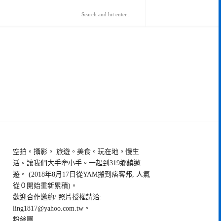
空拍。攝影。 旅遊。美食。玩在地。慢生
活。讓我們大手牽小手。一起到319鄉鎮遨
遊。 (2018年8月17日從YAM搬到痞客邦, 人氣
從０開始重新累積)。
歡迎合作邀約/ 照片授權請洽:
ling1817@yahoo.com.tw
。
粉絲團