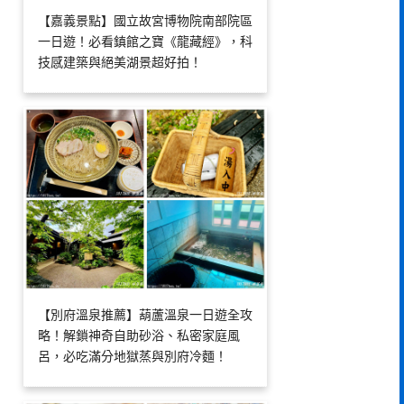
【嘉義景點】國立故宮博物院南部院區
一日遊！必看鎮館之寶《龍藏經》，科
技感建築與絕美湖景超好拍！
【別府溫泉推薦】葫蘆溫泉一日遊全攻
略！解鎖神奇自助砂浴、私密家庭風
呂，必吃滿分地獄蒸與別府冷麵！