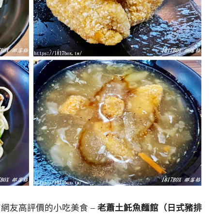
擁有網友高評價的小吃美食 –
老蕭土魠魚麵館（日式豬排