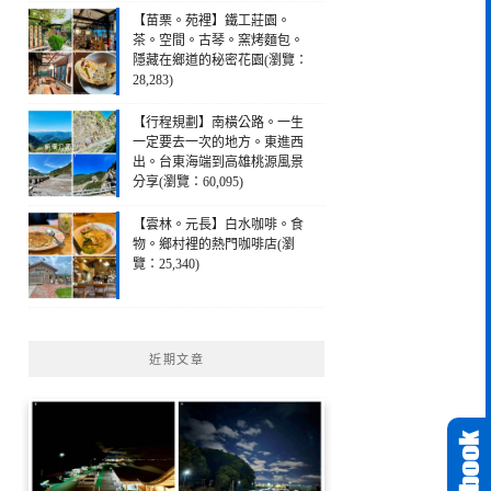
【苗栗。苑裡】鐵工莊園。
茶。空間。古琴。窯烤麵包。
隱藏在鄉道的秘密花園(瀏覽：
28,283)
【行程規劃】南橫公路。一生
一定要去一次的地方。東進西
出。台東海端到高雄桃源風景
分享(瀏覽：60,095)
【雲林。元長】白水咖啡。食
物。鄉村裡的熱門咖啡店(瀏
覽：25,340)
近期文章