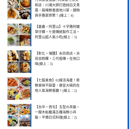
竹北美食推薦 | 阿本家竹北文
和店：川湘大師打造純白文青
風，麻辣鮮香道地川菜，鍋物
與手路菜齊聚！(線上：4)
【嘉義。阿里山】十字路阿嬤
草仔粿。七道傳統製作工法。
阿里山超人氣小吃(線上：3)
【彰化。埔鹽】永欣商店。米
苔目粉粿。三代祖傳。在地口
味(線上：3)
【七股美食】61線活海產！新
鮮美味不踩雷，便宜大碗的在
地人氣海鮮餐廳！(線上：2)
【台中。西屯】五型の丼飯。
一艘木船載滿五種海鮮小丼
飯。平價日式料理(線上：2)