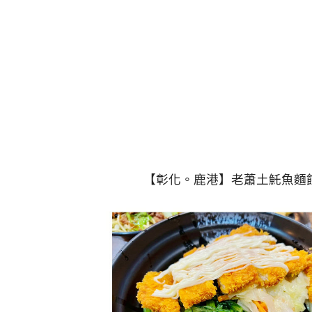
【彰化。鹿港】老蕭土魠魚麵