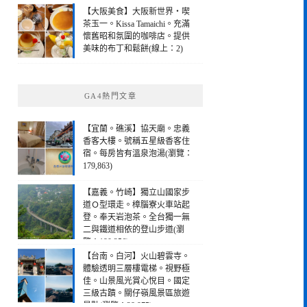
【大阪美食】大阪新世界・喫
茶玉一。Kissa Tamaichi。充滿
懷舊昭和氛圍的咖啡店。提供
美味的布丁和鬆餅(線上：2)
GA4熱門文章
【宜蘭。礁溪】協天廟。忠義
香客大樓。號稱五星級香客住
宿。每房皆有溫泉泡湯(瀏覽：
179,863)
【嘉義。竹崎】獨立山國家步
道Ｏ型環走。樟腦寮火車站起
登。奉天岩泡茶。全台獨一無
二與鐵道相依的登山步道(瀏
覽：190,256)
【台南。白河】火山碧雲寺。
體驗透明三層樓電梯。視野極
佳。山景風光賞心悅目。國定
三級古蹟。關仔嶺風景區旅遊
景點(瀏覽：28,975)