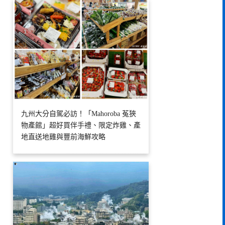
九州大分自駕必訪！「Mahoroba 菟狹
物產館」超好買伴手禮、限定炸雞、產
地直送地雞與豐前海鮮攻略