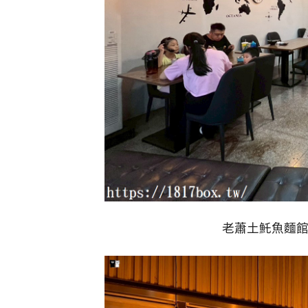
老蕭土魠魚麵