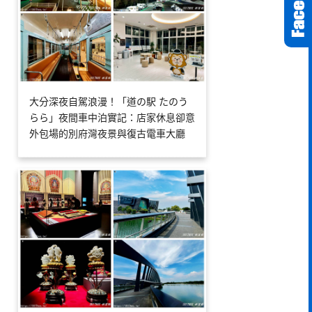
大分深夜自駕浪漫！「道の駅 たのう
らら」夜間車中泊實記：店家休息卻意
外包場的別府灣夜景與復古電車大廳