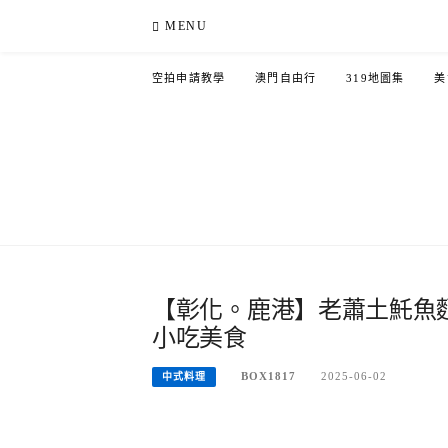
Skip
MENU
to
content
空拍申請教學
澳門自由行
319地圖集
美
【彰化。鹿港】老蕭土魠魚
小吃美食
BOX1817
2025-06-02
中式料理