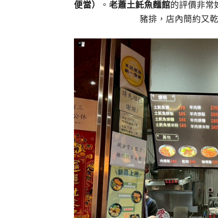
便當）
。
老蕭土魠魚麵館
的評價非常
豬排，店內簡約又