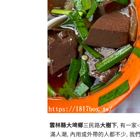
雲林縣大埤鄉
三民路
大樹下
, 有一家<
滿人潮, 內用或外帶的人都不少, 我