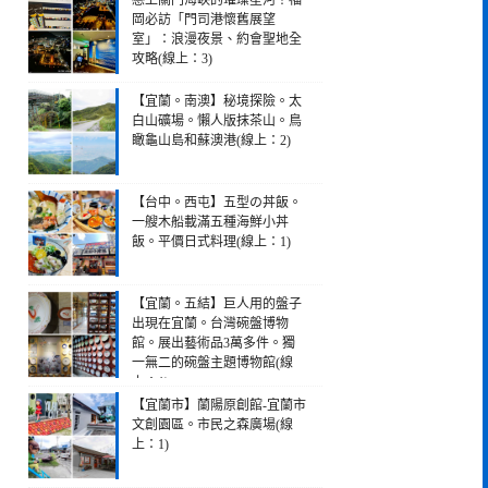
戀上關門海峽的璀璨星河！福
岡必訪「門司港懷舊展望
室」：浪漫夜景、約會聖地全
攻略(線上：3)
【宜蘭。南澳】秘境探險。太
白山礦場。懶人版抹茶山。鳥
瞰龜山島和蘇澳港(線上：2)
【台中。西屯】五型の丼飯。
一艘木船載滿五種海鮮小丼
飯。平價日式料理(線上：1)
【宜蘭。五結】巨人用的盤子
出現在宜蘭。台灣碗盤博物
館。展出藝術品3萬多件。獨
一無二的碗盤主題博物館(線
上：1)
【宜蘭市】蘭陽原創館-宜蘭市
文創園區。市民之森廣場(線
上：1)