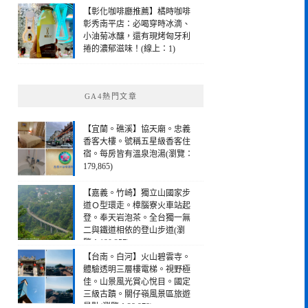
【彰化咖啡廳推薦】橘時咖啡
彰秀南平店：必喝穿時冰滴、
小油菊冰釀，還有現烤匈牙利
捲的濃郁滋味！(線上：1)
GA4熱門文章
【宜蘭。礁溪】協天廟。忠義
香客大樓。號稱五星級香客住
宿。每房皆有溫泉泡湯(瀏覽：
179,865)
【嘉義。竹崎】獨立山國家步
道Ｏ型環走。樟腦寮火車站起
登。奉天岩泡茶。全台獨一無
二與鐵道相依的登山步道(瀏
覽：190,257)
【台南。白河】火山碧雲寺。
體驗透明三層樓電梯。視野極
佳。山景風光賞心悅目。國定
三級古蹟。關仔嶺風景區旅遊
景點(瀏覽：28,978)