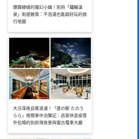
煙霧繚繞的魔幻小鎮！別府「鐵輪溫
泉」街道散策：不泡湯也能超好玩的旅
行地圖
大分深夜自駕浪漫！「道の駅 たのう
らら」夜間車中泊實記：店家休息卻意
外包場的別府灣夜景與復古電車大廳