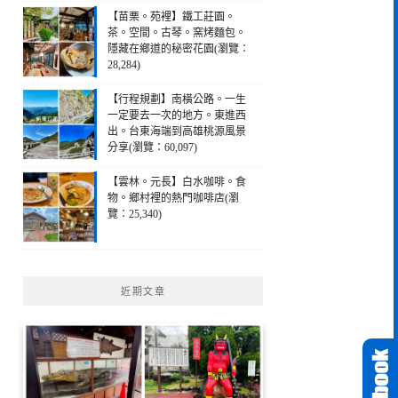
【苗栗。苑裡】鐵工莊園。
茶。空間。古琴。窯烤麵包。
隱藏在鄉道的秘密花園(瀏覽：
28,284)
【行程規劃】南橫公路。一生
一定要去一次的地方。東進西
出。台東海端到高雄桃源風景
分享(瀏覽：60,097)
【雲林。元長】白水咖啡。食
物。鄉村裡的熱門咖啡店(瀏
覽：25,340)
近期文章