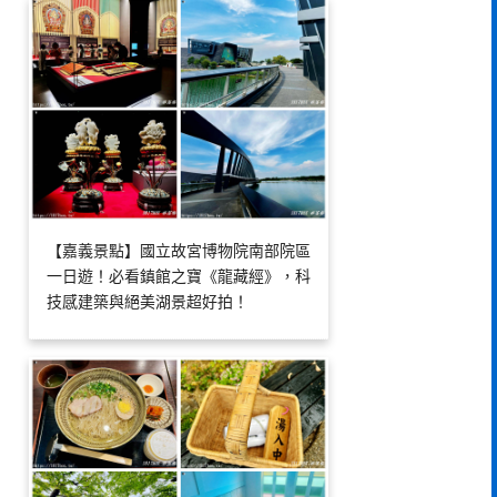
【嘉義景點】國立故宮博物院南部院區
一日遊！必看鎮館之寶《龍藏經》，科
技感建築與絕美湖景超好拍！