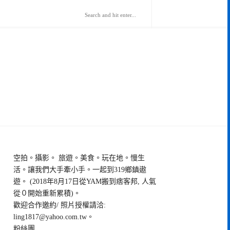
空拍。攝影。 旅遊。美食。玩在地。慢生
活。讓我們大手牽小手。一起到319鄉鎮遨
遊。 (2018年8月17日從YAM搬到痞客邦, 人氣
從０開始重新累積)。
歡迎合作邀約/ 照片授權請洽:
ling1817@yahoo.com.tw
。
粉絲團