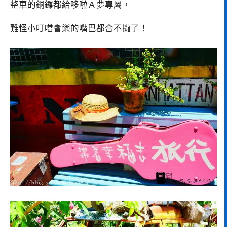
整車的銅鑼都給哆啦Ａ夢專屬，
難怪小叮噹會樂的嘴巴都合不攏了！