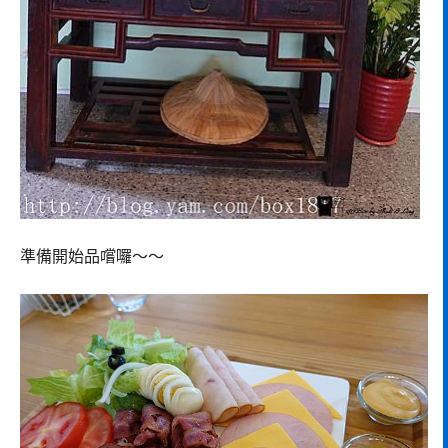
準備開始品嚐囉～～