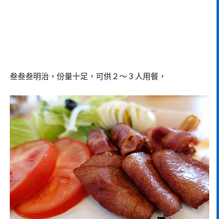
叁叁叁明治，份量十足，可供２～３人用餐，