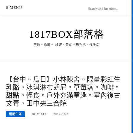
Skip
MENU
to
content
1817BOX部落格
空拍。攝影。 旅遊。美食。玩在地。慢生活
【台中。烏日】小林陳舍。限量彩虹生
乳酪。冰淇淋布朗尼。草莓塔。咖啡。
甜點。輕食。戶外充滿童趣。室內復古
文青。田中央三合院
甜點午茶
BOX1817
2017-03-21