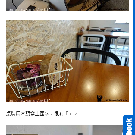
桌牌用木頭寫上國字，很有ｆｕ，