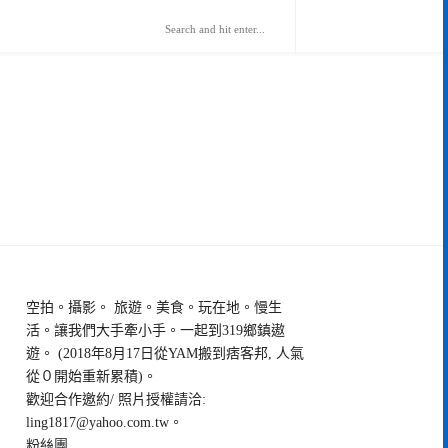
空拍。攝影。 旅遊。美食。玩在地。慢生
活。讓我們大手牽小手。一起到319鄉鎮遨
遊。 (2018年8月17日從YAM搬到痞客邦, 人氣
從０開始重新累積)。
歡迎合作邀約/ 照片授權請洽:
ling1817@yahoo.com.tw
。
粉絲團