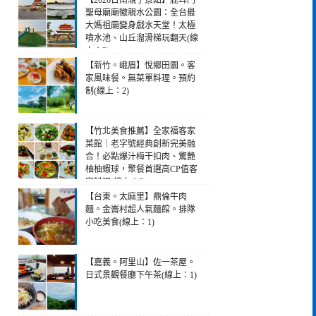
【2026台南親子景點】鹿耳門
聖母廟廟徽親水公園：全台最
大媽祖廟變身戲水天堂！太極
噴水池、山丘溜滑梯玩翻天(線
上：3)
【新竹。峨眉】悅鄉田園。客
家風味餐。無菜單料理。預約
制(線上：2)
【竹北美食推薦】全家福客家
菜館｜老字號經典創新完美融
合！必點爆汁梅干扣肉、驚艷
柚柚蝦球，聚餐首選高CP值客
家料理(線上：2)
【台東。太麻里】鼎倫牛肉
麵。金崙村超人氣麵館。排隊
小吃美食(線上：1)
【嘉義。阿里山】佐一茶屋。
日式景觀餐廳下午茶(線上：1)