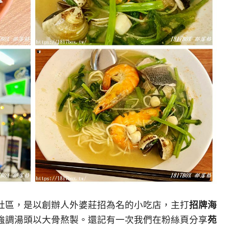
社區，是以創辦人外婆莊招為名的小吃店，主打
招牌海
強調湯頭以大骨熬製。還記有一次我們在粉絲頁分享
苑