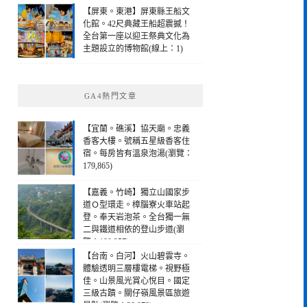
【屏東。東港】屏東縣王船文
化館。42尺典藏王船超震撼！
全台第一座以迎王祭典文化為
主題設立的博物館(線上：1)
GA4熱門文章
【宜蘭。礁溪】協天廟。忠義
香客大樓。號稱五星級香客住
宿。每房皆有溫泉泡湯(瀏覽：
179,865)
【嘉義。竹崎】獨立山國家步
道Ｏ型環走。樟腦寮火車站起
登。奉天岩泡茶。全台獨一無
二與鐵道相依的登山步道(瀏
覽：190,257)
【台南。白河】火山碧雲寺。
體驗透明三層樓電梯。視野極
佳。山景風光賞心悅目。國定
三級古蹟。關仔嶺風景區旅遊
景點(瀏覽：28,978)