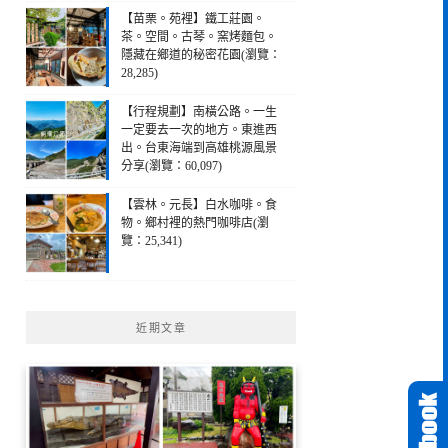
【苗栗。苑裡】鐵工莊園。
茶。空間。古琴。窯烤麵包。
隱藏在鄉道的秘密花園(瀏覽：
28,285)
【行程規劃】南橫公路。一生
一定要去一次的地方。東進西
出。台東海端到高雄桃源風景
分享(瀏覽：60,097)
【雲林。元長】白水咖啡。食
物。鄉村裡的熱門咖啡店(瀏
覽：25,341)
近期文章