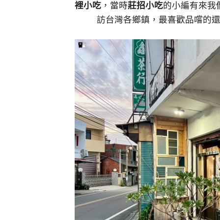
裡小吃
，當時
莊招小吃
的小編有來我
訪台灣各鄉鎮，最喜歡品嚐的