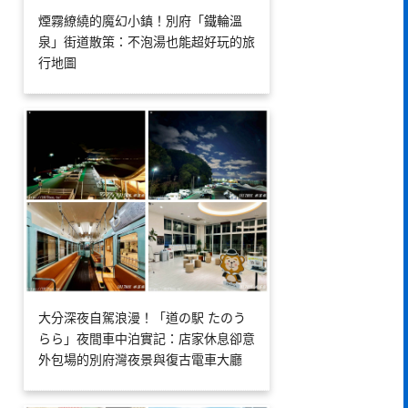
煙霧繚繞的魔幻小鎮！別府「鐵輪溫
泉」街道散策：不泡湯也能超好玩的旅
行地圖
大分深夜自駕浪漫！「道の駅 たのう
らら」夜間車中泊實記：店家休息卻意
外包場的別府灣夜景與復古電車大廳