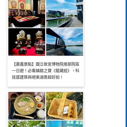
【嘉義景點】國立故宮博物院南部院區
一日遊！必看鎮館之寶《龍藏經》，科
技感建築與絕美湖景超好拍！