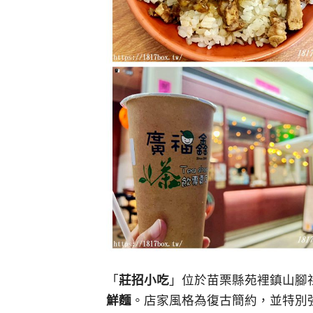
「
莊招小吃
」位於苗栗縣苑裡鎮山腳
鮮麵
。店家風格為復古簡約，並特別