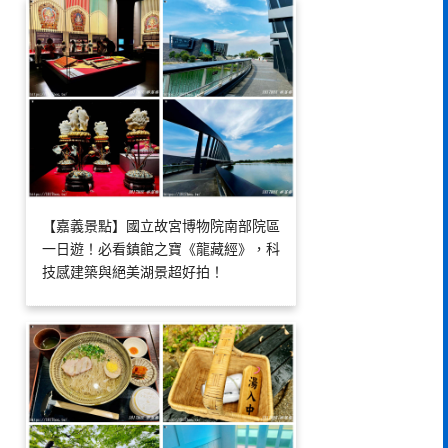
【嘉義景點】國立故宮博物院南部院區
一日遊！必看鎮館之寶《龍藏經》，科
技感建築與絕美湖景超好拍！