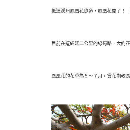
抵達溪州鳳凰花隧道，鳳凰花開了！
目前在這綿延二公里的綠筍路，大約
鳳凰花的花季為５～７月，賞花期較