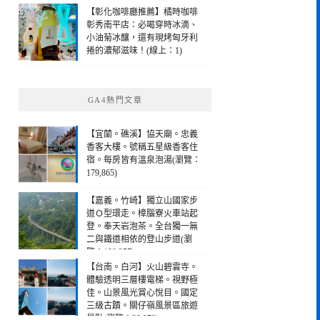
【彰化咖啡廳推薦】橘時咖啡
彰秀南平店：必喝穿時冰滴、
小油菊冰釀，還有現烤匈牙利
捲的濃郁滋味！(線上：1)
GA4熱門文章
【宜蘭。礁溪】協天廟。忠義
香客大樓。號稱五星級香客住
宿。每房皆有溫泉泡湯(瀏覽：
179,865)
【嘉義。竹崎】獨立山國家步
道Ｏ型環走。樟腦寮火車站起
登。奉天岩泡茶。全台獨一無
二與鐵道相依的登山步道(瀏
覽：190,257)
【台南。白河】火山碧雲寺。
體驗透明三層樓電梯。視野極
佳。山景風光賞心悅目。國定
三級古蹟。關仔嶺風景區旅遊
景點(瀏覽：28,978)