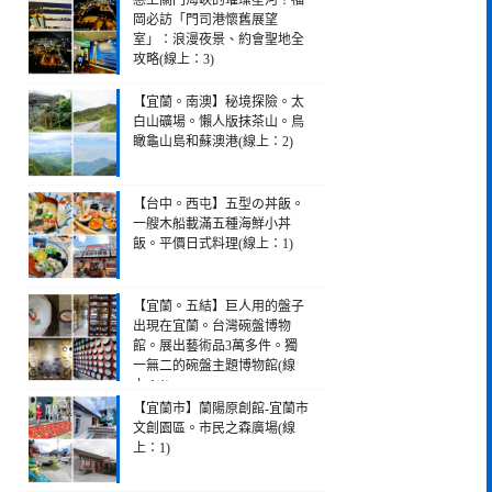
戀上關門海峽的璀璨星河！福
岡必訪「門司港懷舊展望
室」：浪漫夜景、約會聖地全
攻略(線上：3)
【宜蘭。南澳】秘境探險。太
白山礦場。懶人版抹茶山。鳥
瞰龜山島和蘇澳港(線上：2)
【台中。西屯】五型の丼飯。
一艘木船載滿五種海鮮小丼
飯。平價日式料理(線上：1)
【宜蘭。五結】巨人用的盤子
出現在宜蘭。台灣碗盤博物
館。展出藝術品3萬多件。獨
一無二的碗盤主題博物館(線
上：1)
【宜蘭市】蘭陽原創館-宜蘭市
文創園區。市民之森廣場(線
上：1)