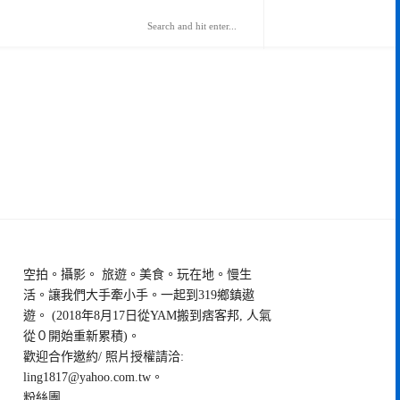
空拍。攝影。 旅遊。美食。玩在地。慢生
活。讓我們大手牽小手。一起到319鄉鎮遨
遊。 (2018年8月17日從YAM搬到痞客邦, 人氣
從０開始重新累積)。
歡迎合作邀約/ 照片授權請洽:
ling1817@yahoo.com.tw
。
粉絲團