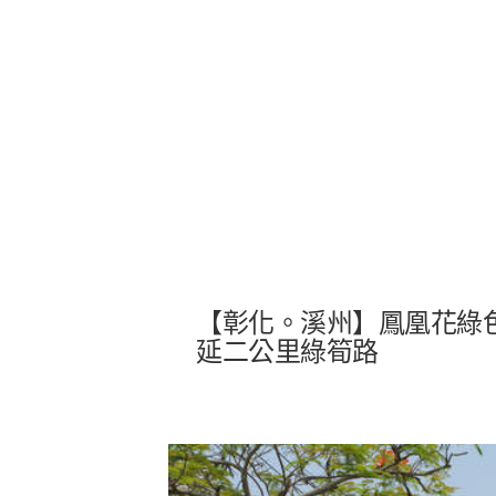
【彰化。溪州】鳳凰花綠
延二公里綠筍路