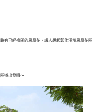
在路旁已經盛開的鳳凰花，讓人想起彰化溪州鳳凰花隧
花隧道出發囉～