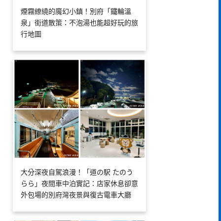
煙霧繚繞的魔幻小鎮！別府「鐵輪溫
泉」街道散策：不泡湯也能超好玩的旅
行地圖
大分深夜自駕浪漫！「道の駅 たのう
らら」夜間車中泊實記：店家休息卻意
外包場的別府灣夜景與復古電車大廳