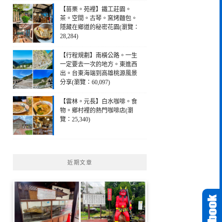
【苗栗。苑裡】鐵工莊園。
茶。空間。古琴。窯烤麵包。
隱藏在鄉道的秘密花園(瀏覽：
28,284)
【行程規劃】南橫公路。一生
一定要去一次的地方。東進西
出。台東海端到高雄桃源風景
分享(瀏覽：60,097)
【雲林。元長】白水咖啡。食
物。鄉村裡的熱門咖啡店(瀏
覽：25,340)
近期文章