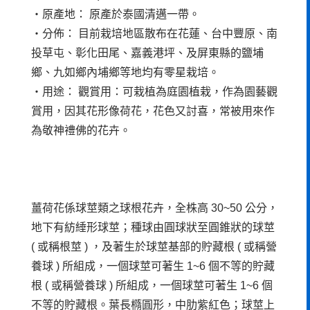
‧原產地： 原產於泰國清邁一帶。
‧分佈： 目前栽培地區散布在花蓮、台中豐原、南
投草屯、彰化田尾、嘉義港坪、及屏東縣的鹽埔
鄉、九如鄉內埔鄉等地均有零星栽培。
‧用途： 觀賞用：可栽植為庭園植栽，作為園藝觀
賞用，因其花形像荷花，花色又討喜，常被用來作
為敬神禮佛的花卉。
薑荷花係球莖類之球根花卉，全株高 30~50 公分，
地下有紡綞形球莖；種球由圓球狀至圓錐狀的球莖
( 或稱根莖 ) ，及著生於球莖基部的貯藏根 ( 或稱營
養球 ) 所組成，一個球莖可著生 1~6 個不等的貯藏
根 ( 或稱營養球 ) 所組成，一個球莖可著生 1~6 個
不等的貯藏根。葉長橢圓形，中肋紫紅色；球莖上