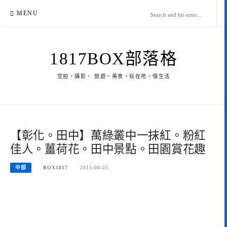
Skip
MENU
to
content
1817BOX部落格
空拍。攝影。 旅遊。美食。玩在地。慢生活
【彰化。田中】萬綠叢中一抹紅。粉紅
佳人。薑荷花。田中景點。田園賞花趣
中部
BOX1817
2015-08-25