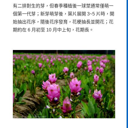
有二排對生的芽，但春季種植後一球莖通常僅萌一
個第一代芽；新芽萌芽後，葉片展開 3~5 片時，開
始抽出花序，隨後花序發育，花梗抽長並開花；花
期約在 6 月初至 10 月中上旬，花期長。