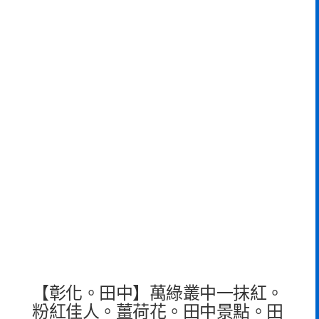
【彰化。田中】萬綠叢中一抹紅。
粉紅佳人。薑荷花。田中景點。田