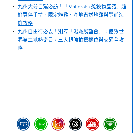
九州大分自駕必訪！「Mahoroba 菟狹物產館」超
好買伴手禮、限定炸雞、產地直送地雞與豐前海
鮮攻略
九州自由行必去！別府「湯霧展望台」：飽覽世
界第二地熱奇景，三大超強拍攝機位與交通全攻
略