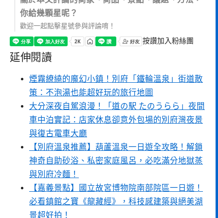
你給幾顆星呢？
歡迎一起點擊星號參與評論唷！
按讚加入粉絲團
延伸閱讀
煙霧繚繞的魔幻小鎮！別府「鐵輪溫泉」街道散
策：不泡湯也能超好玩的旅行地圖
大分深夜自駕浪漫！「道の駅 たのうらら」夜間
車中泊實記：店家休息卻意外包場的別府灣夜景
與復古電車大廳
【別府溫泉推薦】葫蘆溫泉一日遊全攻略！解鎖
神奇自助砂浴、私密家庭風呂，必吃滿分地獄蒸
與別府冷麵！
【嘉義景點】國立故宮博物院南部院區一日遊！
必看鎮館之寶《龍藏經》，科技感建築與絕美湖
景超好拍！