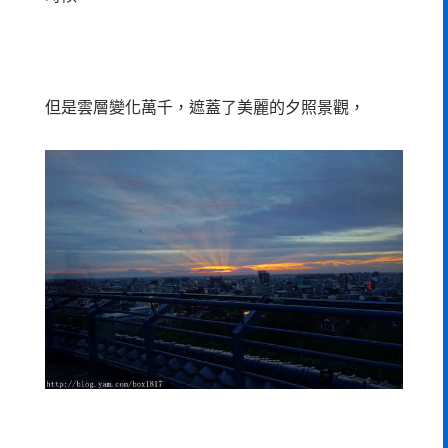
但是雲層變化萬千，遮蓋了美麗的夕照景觀，