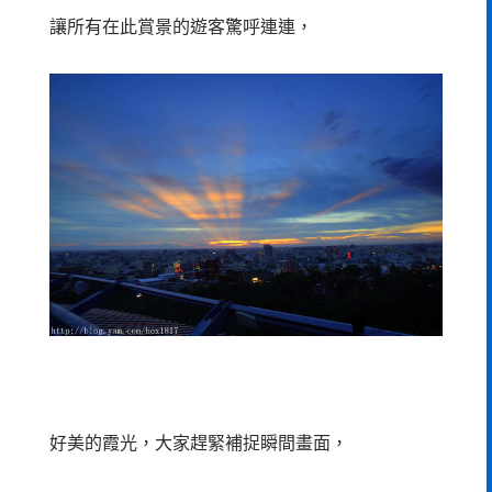
讓所有在此賞景的遊客驚呼連連，
好美的霞光，大家趕緊補捉瞬間畫面，