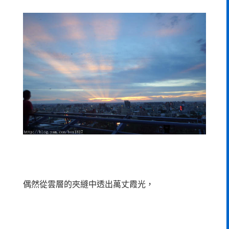
偶然從雲層的夾縫中透出萬丈霞光，