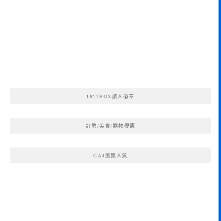
1817BOX旅人徽章
訂房/美食/購物優惠
GA4瀏覽人氣