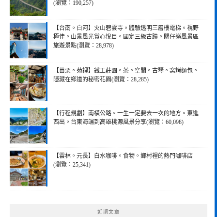
(瀏覽：190,257)
【台南。白河】火山碧雲寺。體驗透明三層樓電梯。視野
極佳。山景風光賞心悅目。國定三級古蹟。關仔嶺風景區
旅遊景點(瀏覽：28,978)
【苗栗。苑裡】鐵工莊園。茶。空間。古琴。窯烤麵包。
隱藏在鄉道的秘密花園(瀏覽：28,285)
【行程規劃】南橫公路。一生一定要去一次的地方。東進
西出。台東海端到高雄桃源風景分享(瀏覽：60,098)
【雲林。元長】白水咖啡。食物。鄉村裡的熱門咖啡店
(瀏覽：25,341)
近期文章