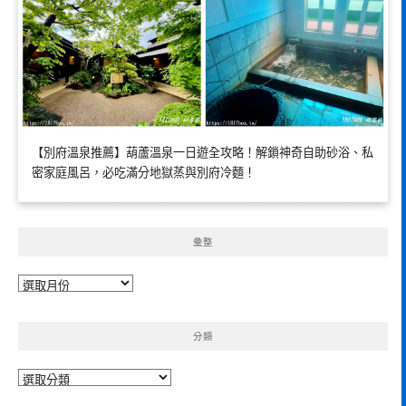
【別府溫泉推薦】葫蘆溫泉一日遊全攻略！解鎖神奇自助砂浴、私
密家庭風呂，必吃滿分地獄蒸與別府冷麵！
彙整
彙
整
分類
分
類