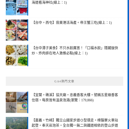
海道看海神社(線上：1)
【台中。西屯】翁東港活海產。帝王蟹三吃(線上：1)
【台中潭子美食】不只水餃厲害！「口福水餃」隱藏版快
炒、炸肉排在地人激推必點(線上：1)
GA4熱門文章
【宜蘭。礁溪】協天廟。忠義香客大樓。號稱五星級香客
住宿。每房皆有溫泉泡湯(瀏覽：179,866)
【嘉義。竹崎】獨立山國家步道Ｏ型環走。樟腦寮火車站
起登。奉天岩泡茶。全台獨一無二與鐵道相依的登山步道