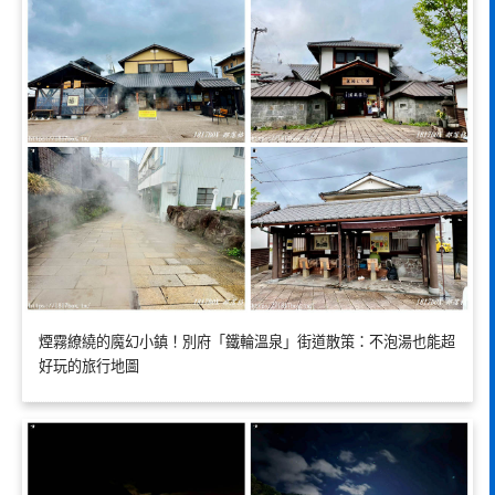
煙霧繚繞的魔幻小鎮！別府「鐵輪溫泉」街道散策：不泡湯也能超
好玩的旅行地圖