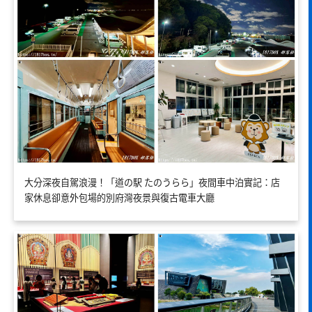
大分深夜自駕浪漫！「道の駅 たのうらら」夜間車中泊實記：店
家休息卻意外包場的別府灣夜景與復古電車大廳