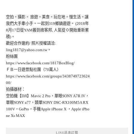
空拍。攝影。 旅遊。美食。玩在地。慢生活。讓
我們大手牽小手。一起到319鄉鎮遨遊。 (2018年
8月17日從YAM搬到痞客邦, 人氣從０開始重新累
積)。
歡迎合作邀約/ 照片授權請洽:
ling1817@yahoo.com.tw
。
粉絲團
https://www.facebook.com/1817BoxBlog/
ＦＢ一日遊景點社團（70萬人）
https://www.facebook.com/groups/3438749723624
00/
拍攝器材：
空拍機【DJI】Mavic 2 Pro，單眼SONY A7R IV，
單眼SONY a77，類單SONY DSC-RX100M5A RX
100V，GoPro，手機Apple iPhone X ，Apple iPho
ne Xs MAX
LINE訊息訂閱