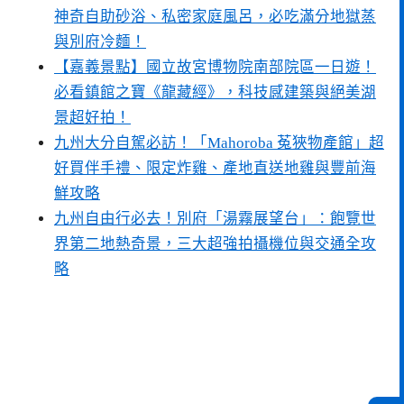
神奇自助砂浴、私密家庭風呂，必吃滿分地獄蒸
與別府冷麵！
【嘉義景點】國立故宮博物院南部院區一日遊！
必看鎮館之寶《龍藏經》，科技感建築與絕美湖
景超好拍！
九州大分自駕必訪！「Mahoroba 菟狹物產館」超
好買伴手禮、限定炸雞、產地直送地雞與豐前海
鮮攻略
九州自由行必去！別府「湯霧展望台」：飽覽世
界第二地熱奇景，三大超強拍攝機位與交通全攻
略