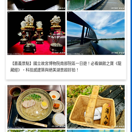
【嘉義景點】國立故宮博物院南部院區一日遊！必看鎮館之寶《龍
藏經》，科技感建築與絕美湖景超好拍！