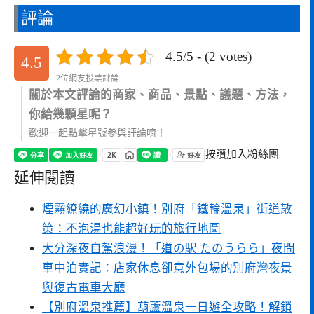
評論
4.5/5 - (2 votes)
4.5
2位網友投票評論
關於本文評論的商家、商品、景點、議題、方法，
你給幾顆星呢？
歡迎一起點擊星號參與評論唷！
按讚加入粉絲團
延伸閱讀
煙霧繚繞的魔幻小鎮！別府「鐵輪溫泉」街道散
策：不泡湯也能超好玩的旅行地圖
大分深夜自駕浪漫！「道の駅 たのうらら」夜間
車中泊實記：店家休息卻意外包場的別府灣夜景
與復古電車大廳
【別府溫泉推薦】葫蘆溫泉一日遊全攻略！解鎖