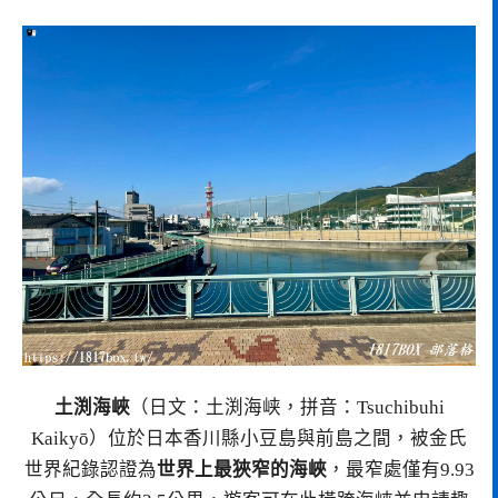
土渕海峽
（日文：土渕海峡，拼音：Tsuchibuhi
Kaikyō）位於日本香川縣小豆島與前島之間，被金氏
世界紀錄認證為
世界上最狹窄的海峽
，最窄處僅有9.93