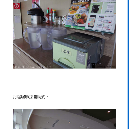
丹堤咖啡採自助式，